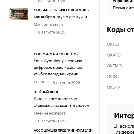
Управляйт
Повышайте
ООО «МЕБЕЛЬ БИЗНЕС КОМФОРТ»
Как выбрать стулья для кухни
Мнение эксперта
Коды с
8 августа 2026
ОКПО
ОКАТО
ООО ФИРМА «НОВОСТОМ»
Smile Symphony внедрили
ОКТМО
цифровое моделирование
улыбки перед винирами
ОКФС
Новость
8 августа 2026
ОКОГУ
ЗЕЛЁНЫЙ ЛИСТ
Гипоаллергенность: что
скрывается за модным словом
Мнение эксперта
Интер
8 августа 2026
Насколь
лидеро
АССОЦИАЦИЯ ПРЕДПРИНИМАТЕЛЕЙ