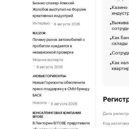
Бизнес-спикер Алексей
Казино
Жолобов выступил на Форуме
индуст
креативных индустрий
Выжива
Интервью
8 августа 2026
сотруд
RULIZOR
Как бан
Почему рынок автомобилей с
склады
пробегом нуждается в
Сотрудн
независимой проверке
Мнение эксперта
Как нал
8 августа 2026
кварти
«НОВЫЕ ГОРИЗОНТЫ»
Новые Горизонты обеспечили
пресс-поддержку в СМИ бренду
БАСК
Регист
Новость
8 августа 2026
Дата регистр
КОНСАЛТИНГОВАЯ КОМПАНИЯ
BITOBE
В Лектории BITOBE представили
Код налогово
обновленный инструмент