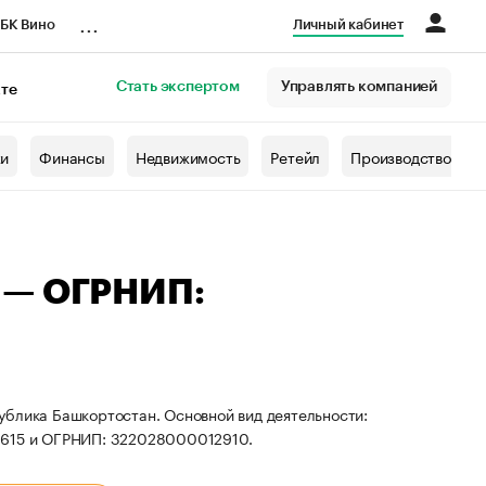
...
БК Вино
Личный кабинет
Стать экспертом
Управлять компанией
кте
азета
жи
Финансы
Недвижимость
Ретейл
Производство
 — ОГРНИП:
ублика Башкортостан. Основной вид деятельности:
11615 и ОГРНИП: 322028000012910.