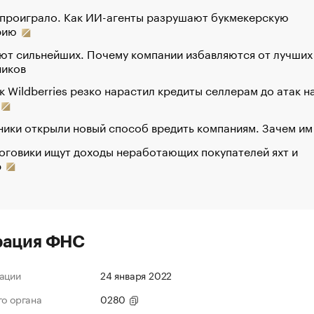
 проиграло. Как ИИ-агенты разрушают букмекерскую
рию
ют сильнейших. Почему компании избавляются от лучших
ников
к Wildberries резко нарастил кредиты селлерам до атак н
ики открыли новый способ вредить компаниям. Зачем им
оговики ищут доходы неработающих покупателей яхт и
р
рация ФНС
ации
24 января 2022
го органа
0280