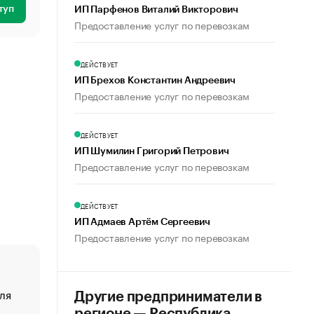
туп
ИП Парфенов Виталий Викторович
Предоставление услуг по перевозкам
ДЕЙСТВУЕТ
ИП Брехов Константин Андреевич
Предоставление услуг по перевозкам
ДЕЙСТВУЕТ
ИП Шумилин Григорий Петрович
Предоставление услуг по перевозкам
ДЕЙСТВУЕТ
ИП Адмаев Артём Сергеевич
Предоставление услуг по перевозкам
ля
«От спорта тело стареет иначе». Как живет глава ко
Другие предприниматели в
создавшей GTA