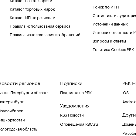
Поиск по ИНН
Каталог торговых марок
Статистика и аудитори
Каталог ИП по регионам
Источники данных
Правила использования сервиса
Источник отчетности 
Правила использования изображений
Вопросы и ответы
Политика Cookies РБК
Новости регионов
Подписки
РБК Н
анкт-Петербург и область
Подписка на РБК
iOS
катеринбург
Androi
Уведомления
Новосибирск
Други
RSS Новости
Башкортостан
Оповещения RBC.ru
Домены
ологодская область
Рег.об