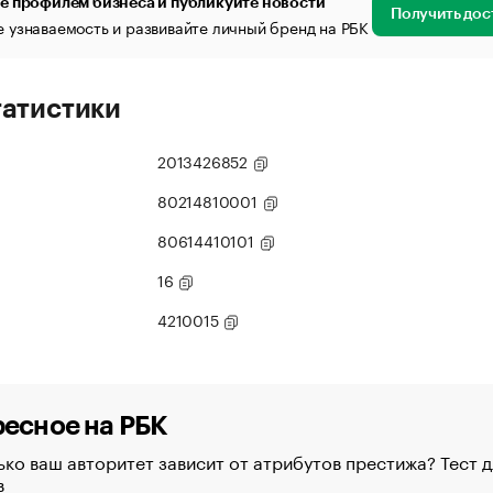
е профилем бизнеса и публикуйте новости
Получить дос
 узнаваемость и развивайте личный бренд на РБК
татистики
2013426852
80214810001
80614410101
16
4210015
есное на РБК
ко ваш авторитет зависит от атрибутов престижа? Тест д
в