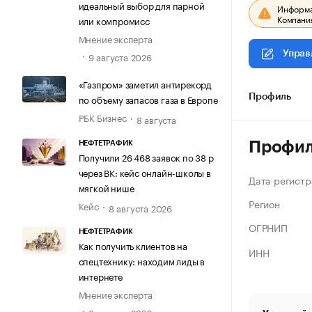
идеальный выбор для парной
Информац
Компания
или компромисс
Мнение эксперта
Управ
9 августа 2026
«Газпром» заметил антирекорд
по объему запасов газа в Европе
Профиль
РБК Бизнес
8 августа
Профи
НЕФТЕТРАФИК
Получили 26 468 заявок по 38 р
через ВК: кейс онлайн-школы в
Дата регистр
мягкой нише
Регион
Кейс
8 августа 2026
ОГРНИП
НЕФТЕТРАФИК
Как получить клиентов на
ИНН
спецтехнику: находим лиды в
интернете
Мнение эксперта
8 августа 2026