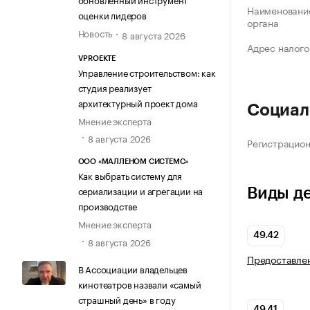
Наименование
оценки лидеров
органа
Новость
8 августа 2026
Адрес налого
VPROEKTE
Управление строительством: как
студия реализует
архитектурный проект дома
Социал
Мнение эксперта
8 августа 2026
Регистрацио
ООО «МАЛЛЕНОМ СИСТЕМС»
Как выбрать систему для
сериализации и агрегации на
Виды д
производстве
Мнение эксперта
49.42
8 августа 2026
Предоставлен
В Ассоциации владельцев
кинотеатров назвали «самый
страшный день» в году
49.41