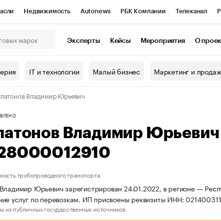
асли
Недвижимость
Autonews
РБК Компании
Телеканал
Р
К Курсы
РБК Life
Тренды
Визионеры
Национальные проекты
Эксперты
Кейсы
Мероприятия
О прое
онный клуб
Исследования
Кредитные рейтинги
Франшизы
Г
терия
IT и технологии
Малый бизнес
Маркетинг и прода
Проверка контрагентов
Политика
Экономика
Бизнес
латонов Владимир Юрьевич
ы
ВЛЕНО
латонов Владимир Юрьевич
28000012910
ность трубопроводного транспорта
Владимир Юрьевич зарегистрирован 24.01.2022, в регионе — Респ
ие услуг по перевозкам. ИП присвоены реквизиты ИНН: 0214003
ы из публичных государственных источников.