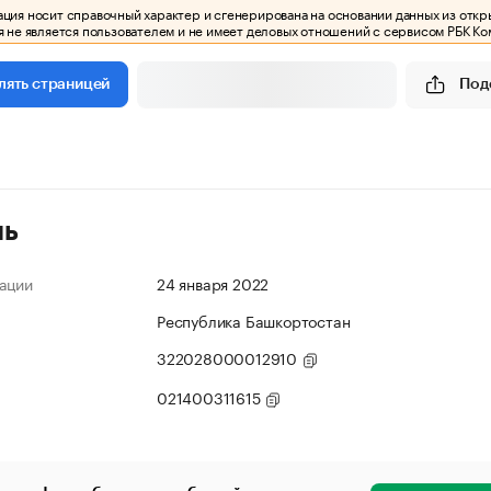
ия носит справочный характер и сгенерирована на основании данных из откр
 не является пользователем и не имеет деловых отношений с сервисом РБК Ко
Под
лять страницей
ль
ации
24 января 2022
Республика Башкортостан
322028000012910
021400311615