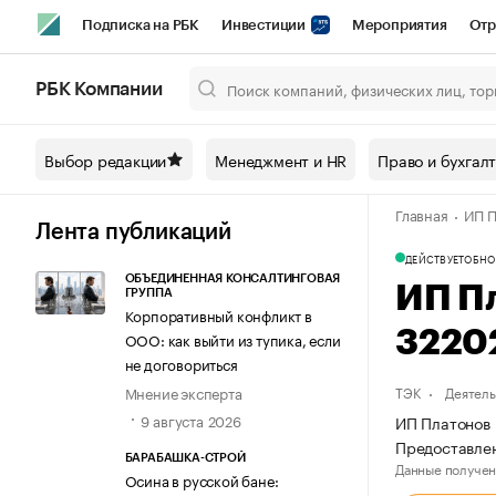
Подписка на РБК
Инвестиции
Мероприятия
Отр
Спорт
Школа управления РБК
РБК Образование
РБ
РБК Компании
Город
Стиль
Крипто
РБК Бизнес-среда
Дискусси
Выбор редакции
Менеджмент и HR
Право и бухгал
Спецпроекты СПб
Конференции СПб
Спецпроекты
Главная
ИП П
Технологии и медиа
Финансы
Рынок наличной валют
Лента публикаций
ДЕЙСТВУЕТ
ОБНО
ОБЪЕДИНЕННАЯ КОНСАЛТИНГОВАЯ
ИП П
ГРУППА
Корпоративный конфликт в
3220
ООО: как выйти из тупика, если
не договориться
Мнение эксперта
ТЭК
Деятель
9 августа 2026
ИП Платонов 
Предоставлен
БАРАБАШКА-СТРОЙ
Данные получен
Осина в русской бане: