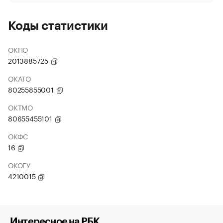
Коды статистики
ОКПО
2013885725
ОКАТО
80255855001
ОКТМО
80655455101
ОКФС
16
ОКОГУ
4210015
Интересное на РБК