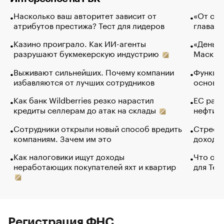
Насколько ваш авторитет зависит от
«От спо
атрибутов престижа? Тест для лидеров
глава к
Казино проиграло. Как ИИ-агенты
«Деньги
разрушают букмекерскую индустрию
Маск в 
Выживают сильнейших. Почему компании
Функции
избавляются от лучших сотрудников
основ э
Как банк Wildberries резко нарастил
ЕС раз
кредиты селлерам до атак на склады
нефти —
Сотрудники открыли новый способ вредить
Стресс 
компаниям. Зачем им это
доходов
Как налоговики ищут доходы
Что обв
неработающих покупателей яхт и квартир
для Tel
Регистрация ФНС