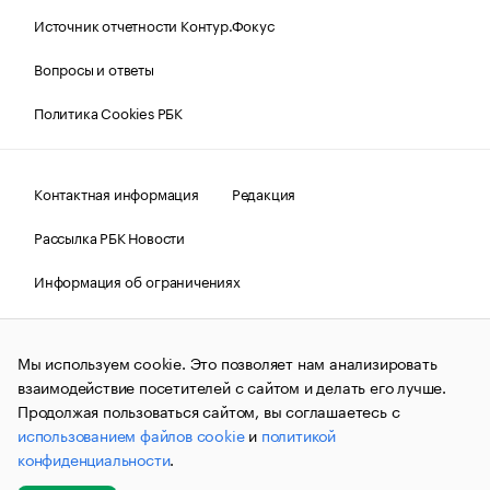
Источник отчетности Контур.Фокус
Вопросы и ответы
Политика Cookies РБК
Контактная информация
Редакция
Рассылка РБК Новости
Информация об ограничениях
Правовая информация
О соблюдении авторских прав
Мы используем cookie. Это позволяет нам анализировать
© АО «РОСБИЗНЕСКОНСАЛТИНГ»,
1995–2026.
Сообщения
и материалы информационного агентства «РБК»
взаимодействие посетителей с сайтом и делать его лучше.
(зарегистрировано Федеральной службой по надзору в сфере
Продолжая пользоваться сайтом, вы соглашаетесь с
связи, информационных технологий и массовых
использованием файлов cookie
и
политикой
коммуникаций (Роскомнадзор) 09.12.2015 за номером ИА
№ФС77-63848) сопровождаются пометкой «РБК». Отдельные
конфиденциальности
.
публикации могут содержать информацию,
не предназначенную для пользователей