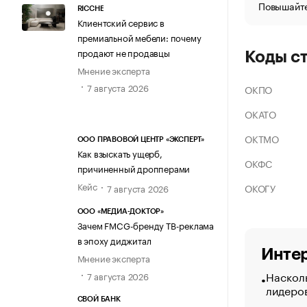
Повышайте
RICCHE
Клиентский сервис в
премиальной мебели: почему
продают не продавцы
Коды с
Мнение эксперта
7 августа 2026
ОКПО
ОКАТО
ОКТМО
ООО ПРАВОВОЙ ЦЕНТР «ЭКСПЕРТ»
Как взыскать ущерб,
ОКФС
причиненный дропперами
Кейс
ОКОГУ
7 августа 2026
ООО «МЕДИА-ДОКТОР»
Зачем FMCG-бренду ТВ-реклама
в эпоху диджитал
Интер
Мнение эксперта
Насколь
7 августа 2026
лидеро
СВОЙ БАНК