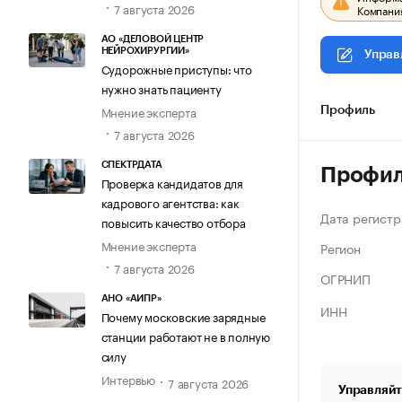
7 августа 2026
Компания
АО «ДЕЛОВОЙ ЦЕНТР
НЕЙРОХИРУРГИИ»
Управ
Судорожные приступы: что
нужно знать пациенту
Мнение эксперта
Профиль
7 августа 2026
СПЕКТРДАТА
Профи
Проверка кандидатов для
кадрового агентства: как
Дата регистр
повысить качество отбора
Мнение эксперта
Регион
7 августа 2026
ОГРНИП
АНО «АИПР»
ИНН
Почему московские зарядные
станции работают не в полную
силу
Интервью
7 августа 2026
Управляйт