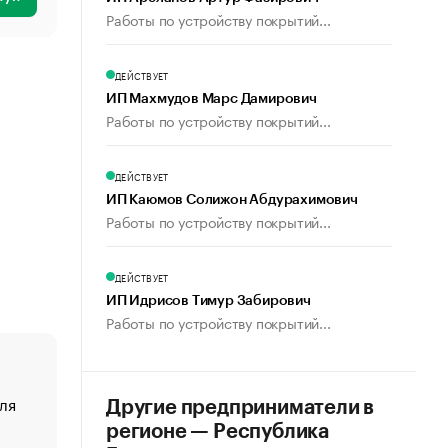
Работы по устройству покрытий...
ДЕЙСТВУЕТ
ИП Махмудов Марс Дамирович
Работы по устройству покрытий...
ДЕЙСТВУЕТ
ИП Каюмов Солижон Абдурахимович
Работы по устройству покрытий...
ДЕЙСТВУЕТ
ИП Идрисов Тимур Забирович
Работы по устройству покрытий...
ля
«От спорта тело стареет иначе». Как живет глава ко
Другие предприниматели в
создавшей GTA
регионе — Республика