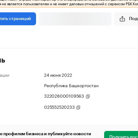
 не является пользователем и не имеет деловых отношений с сервисом РБК Ко
Под
лять страницей
ль
ации
24 июня 2022
Республика Башкортостан
322028000109563
025552520233
е профилем бизнеса и публикуйте новости
Получить дос