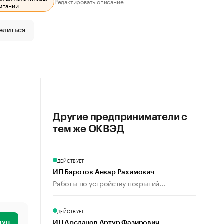
Редактировать описание
мпании.
елиться
Другие предприниматели с
тем же ОКВЭД
ДЕЙСТВУЕТ
ИП Баротов Анвар Рахимович
Работы по устройству покрытий...
ДЕЙСТВУЕТ
туп
ИП Арсланов Артур Фазирович