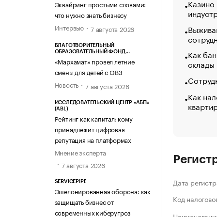
Казино
Эквайринг простыми словами:
индуст
что нужно знать бизнесу
Интервью
Выжива
7 августа 2026
сотруд
БЛАГОТВОРИТЕЛЬНЫЙ
Как бан
ОБРАЗОВАТЕЛЬНЫЙ ФОНД
«МАРХАМАТ»
«Мархамат» провел летние
склады
смены для детей с ОВЗ
Сотрудн
Новость
7 августа 2026
Как нал
кварти
ИССЛЕДОВАТЕЛЬСКИЙ ЦЕНТР «АБП»
(ABL)
Рейтинг как капитал: кому
принадлежит цифровая
репутация на платформах
Мнение эксперта
Регист
7 августа 2026
Дата регистр
SERVICEPIPE
Эшелонированная оборона: как
Код налогово
защищать бизнес от
современных киберугроз
Наименование