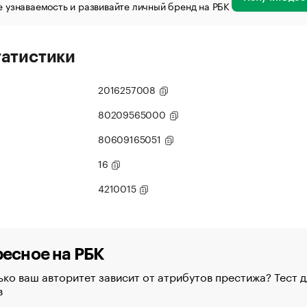
 узнаваемость и развивайте личный бренд на РБК
татистики
2016257008
80209565000
80609165051
16
4210015
есное на РБК
ко ваш авторитет зависит от атрибутов престижа? Тест д
в