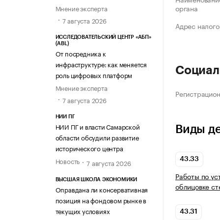
органа
Мнение эксперта
7 августа 2026
Адрес налого
ИССЛЕДОВАТЕЛЬСКИЙ ЦЕНТР «АБП»
(ABL)
От посредника к
инфраструктуре: как меняется
Социал
роль цифровых платформ
Мнение эксперта
Регистрацио
7 августа 2026
НИИ ПГ
НИИ ПГ и власти Самарской
Виды д
области обсудили развитие
исторического центра
43.33
Новость
7 августа 2026
Работы по ус
ВЫСШАЯ ШКОЛА ЭКОНОМИКИ
облицовке ст
Оправдана ли консервативная
позиция на фондовом рынке в
текущих условиях
43.31