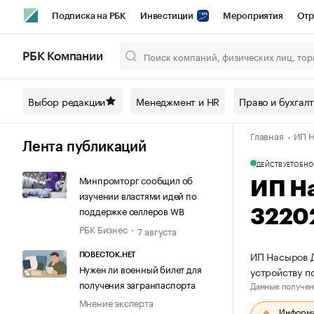
Подписка на РБК
Инвестиции
Мероприятия
Отр
Спорт
Школа управления РБК
РБК Образование
РБ
РБК Компании
Город
Стиль
Крипто
РБК Бизнес-среда
Дискусси
Выбор редакции
Менеджмент и HR
Право и бухгал
Спецпроекты СПб
Конференции СПб
Спецпроекты
Главная
ИП Н
Технологии и медиа
Финансы
Рынок наличной валют
Лента публикаций
ДЕЙСТВУЕТ
ОБНО
Минпромторг сообщил об
ИП Н
изучении властями идей по
поддержке селлеров WB
3220
РБК Бизнес
7 августа
ИП Насыров Д
ПОВЕСТОК.НЕТ
Нужен ли военный билет для
устройству п
получения загранпаспорта
Данные получен
Мнение эксперта
Информац