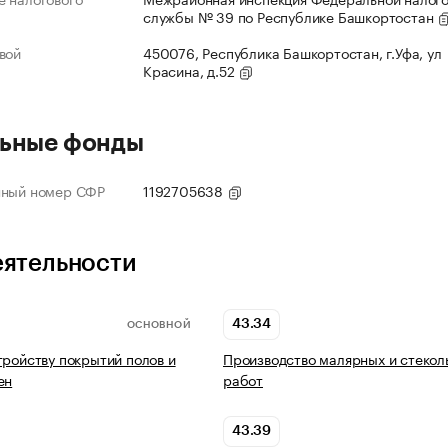
службы № 39 по Республике Башкортостан
вой
450076, Республика Башкортостан, г.Уфа, ул
Красина, д.52
ьные фонды
нный номер СФР
1192705638
еятельности
43.34
ОСНОВНОЙ
тройству покрытий полов и
Производство малярных и стекол
ен
работ
43.39