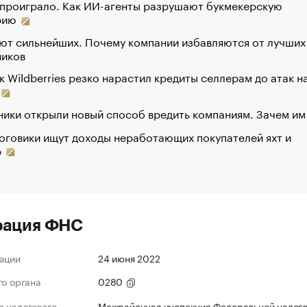
 проиграло. Как ИИ-агенты разрушают букмекерскую
рию
ют сильнейших. Почему компании избавляются от лучших
ников
к Wildberries резко нарастил кредиты селлерам до атак н
ики открыли новый способ вредить компаниям. Зачем им
оговики ищут доходы неработающих покупателей яхт и
р
рация ФНС
ации
24 июня 2022
го органа
0280
 налогового
Межрайонная инспекция Федеральной налог