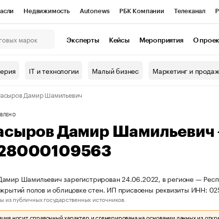
асли
Недвижимость
Autonews
РБК Компании
Телеканал
Р
К Курсы
РБК Life
Тренды
Визионеры
Национальные проекты
Эксперты
Кейсы
Мероприятия
О прое
онный клуб
Исследования
Кредитные рейтинги
Франшизы
Г
терия
IT и технологии
Малый бизнес
Маркетинг и прода
Проверка контрагентов
Политика
Экономика
Бизнес
асыров Дамир Шамильевич
ы
ВЛЕНО
асыров Дамир Шамильевич
28000109563
амир Шамильевич зарегистрирован 24.06.2022, в регионе — Респу
окрытий полов и облицовке стен. ИП присвоены реквизиты ИНН: 
ы из публичных государственных источников.
ия носит справочный характер и сгенерирована на основании данных из откр