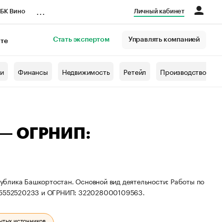
...
БК Вино
Личный кабинет
Стать экспертом
Управлять компанией
кте
азета
жи
Финансы
Недвижимость
Ретейл
Производство
 — ОГРНИП:
блика Башкортостан. Основной вид деятельности: Работы по
025552520233 и ОГРНИП: 322028000109563.
ытых источников.