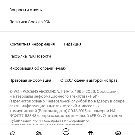
Вопросы и ответы
Политика Cookies РБК
Контактная информация
Редакция
Рассылка РБК Новости
Информация об ограничениях
Правовая информация
О соблюдении авторских прав
© АО «РОСБИЗНЕСКОНСАЛТИНГ»,
1995–2026.
Сообщения
и материалы информационного агентства «РБК»
(зарегистрировано Федеральной службой по надзору в сфере
связи, информационных технологий и массовых
коммуникаций (Роскомнадзор) 09.12.2015 за номером ИА
№ФС77-63848) сопровождаются пометкой «РБК». Отдельные
публикации могут содержать информацию,
не предназначенную для пользователей
до 18 лет.
companycardsfeedback@rbc.ru