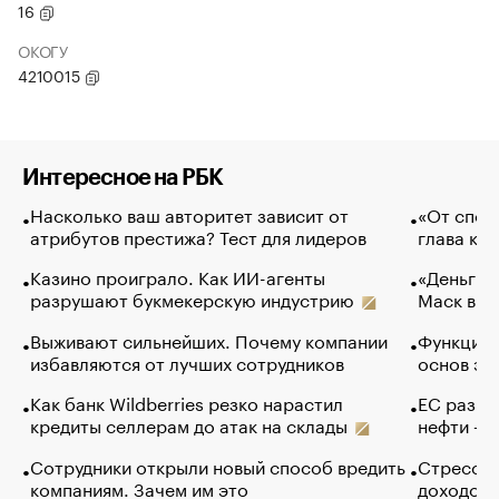
16
ОКОГУ
4210015
Интересное на РБК
Насколько ваш авторитет зависит от
«От спор
атрибутов престижа? Тест для лидеров
глава ко
Казино проиграло. Как ИИ-агенты
«Деньги б
разрушают букмекерскую индустрию
Маск в и
Выживают сильнейших. Почему компании
Функции 
избавляются от лучших сотрудников
основ эф
Как банк Wildberries резко нарастил
ЕС разре
кредиты селлерам до атак на склады
нефти — 
Сотрудники открыли новый способ вредить
Стресс о
компаниям. Зачем им это
доходов 