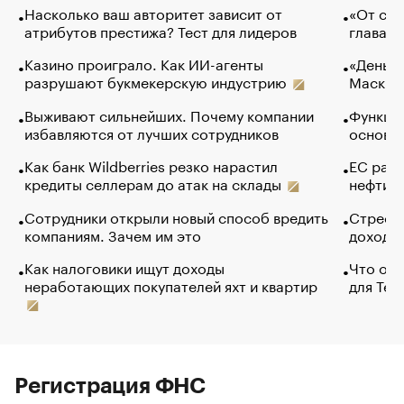
Насколько ваш авторитет зависит от
«От спо
атрибутов престижа? Тест для лидеров
глава к
Казино проиграло. Как ИИ-агенты
«Деньги
разрушают букмекерскую индустрию
Маск в 
Выживают сильнейших. Почему компании
Функции
избавляются от лучших сотрудников
основ э
Как банк Wildberries резко нарастил
ЕС раз
кредиты селлерам до атак на склады
нефти —
Сотрудники открыли новый способ вредить
Стресс 
компаниям. Зачем им это
доходов
Как налоговики ищут доходы
Что обв
неработающих покупателей яхт и квартир
для Tel
Регистрация ФНС