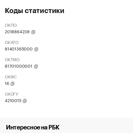
Коды статистики
ОКПО
2018864238
ОКАТО
81401365000
ОКТМО
81701000001
ОКФС
16
ОКОГУ
4210015
Интересное на РБК