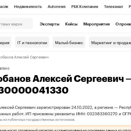
асли
Недвижимость
Autonews
РБК Компании
Телеканал
Р
К Курсы
РБК Life
Тренды
Визионеры
Национальные проекты
Эксперты
Кейсы
Мероприятия
О прое
онный клуб
Исследования
Кредитные рейтинги
Франшизы
Г
терия
IT и технологии
Малый бизнес
Маркетинг и прода
Проверка контрагентов
Политика
Экономика
Бизнес
обанов Алексей Сергеевич
ы
ВЛЕНО
обанов Алексей Сергеевич
30000041330
лексей Сергеевич зарегистрирован 24.10.2022, в регионе — Респу
ажных работ. ИП присвоены реквизиты ИНН: 032383360270 и ОГ
ы из публичных государственных источников.
ия носит справочный характер и сгенерирована на основании данных из откр