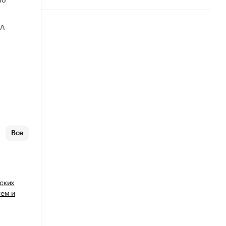
ВА
Все
ских
тем и