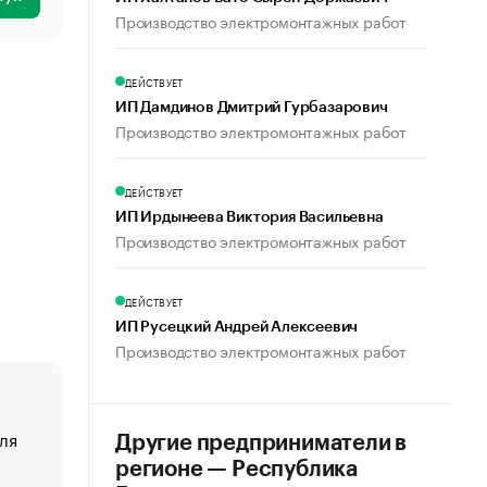
Производство электромонтажных работ
ДЕЙСТВУЕТ
ИП Дамдинов Дмитрий Гурбазарович
Производство электромонтажных работ
ДЕЙСТВУЕТ
ИП Ирдынеева Виктория Васильевна
Производство электромонтажных работ
ДЕЙСТВУЕТ
ИП Русецкий Андрей Алексеевич
Производство электромонтажных работ
ля
«От спорта тело стареет иначе». Как живет глава ко
Другие предприниматели в
создавшей GTA
регионе — Республика