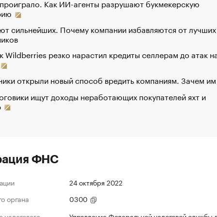
 проиграло. Как ИИ-агенты разрушают букмекерскую
рию
ют сильнейших. Почему компании избавляются от лучших
ников
к Wildberries резко нарастил кредиты селлерам до атак н
ики открыли новый способ вредить компаниям. Зачем им
оговики ищут доходы неработающих покупателей яхт и
р
рация ФНС
ации
24 октября 2022
го органа
0300
 налогового
Управление Федеральной налоговой службы 