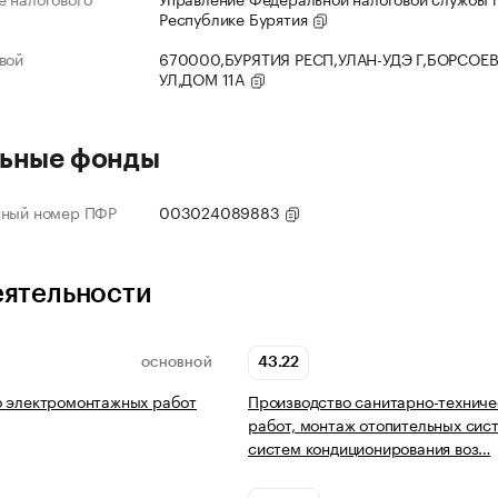
Республике Бурятия
вой
670000,БУРЯТИЯ РЕСП,УЛАН-УДЭ Г,БОРСОЕ
УЛ,ДОМ 11А
ьные фонды
нный номер ПФР
003024089883
еятельности
43.22
ОСНОВНОЙ
о электромонтажных работ
Производство санитарно-техниче
работ, монтаж отопительных сис
систем кондиционирования воз…