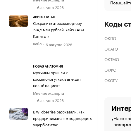
Повышайте
6 августа 2026
АВИ КЭПИТАЛ
Сохранить агроэкспортеру
Коды с
194,5 млн рублей: кейс «АВИ
Кэпитал»
ОКПО
Кейс
6 августа 2026
ОКАТО
ОКТМО
НОВАЯ АНАТОМИЯ
ОКФС
Мужчины пришли к
косметологу: как выглядит
ОКОГУ
новый пациент
Мнение эксперта
6 августа 2026
Интер
В Wildberries рассказали, как
Насколь
предпринимателям подтвердить
лидеро
ущерб от атак