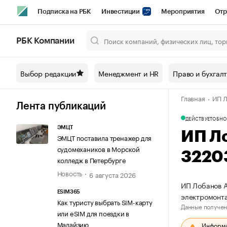
Подписка на РБК
Инвестиции
Мероприятия
Отр
Спорт
Школа управления РБК
РБК Образование
РБ
РБК Компании
Город
Стиль
Крипто
РБК Бизнес-среда
Дискусси
Выбор редакции
Менеджмент и HR
Право и бухгал
Спецпроекты СПб
Конференции СПб
Спецпроекты
Главная
ИП Л
Технологии и медиа
Финансы
Рынок наличной валют
Лента публикаций
ДЕЙСТВУЕТ
ОБНО
ЭМЦТ
ИП Л
ЭМЦТ поставила тренажер для
судомехаников в Морской
3220
колледж в Петербурге
Новость
6 августа 2026
ИП Лобанов А
ESIM365
электромонт
Как туристу выбрать SIM-карту
Данные получен
или eSIM для поездки в
Малайзию
Информац