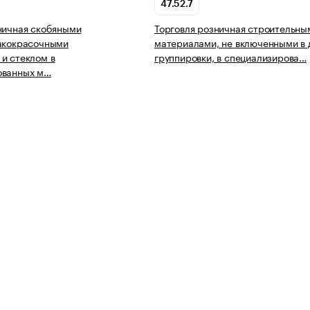
47.52.7
ничная скобяными
Торговля розничная строительны
лакокрасочными
материалами, не включенными в 
и стеклом в
группировки, в специализирова…
ованных м…