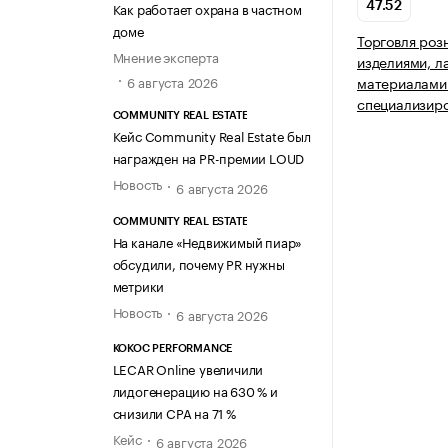
Как работает охрана в частном
47.52
доме
Торговля роз
Мнение эксперта
изделиями, 
6 августа 2026
материалами 
специализир
COMMUNITY REAL ESTATE
Кейс Community Real Estate был
награжден на PR-премии LOUD
Новость
6 августа 2026
COMMUNITY REAL ESTATE
На канале «Недвижимый пиар»
обсудили, почему PR нужны
метрики
Новость
6 августа 2026
KOKOC PERFORMANCE
LECAR Online увеличили
лидогенерацию на 630 % и
снизили CPA на 71 %
Кейс
6 августа 2026