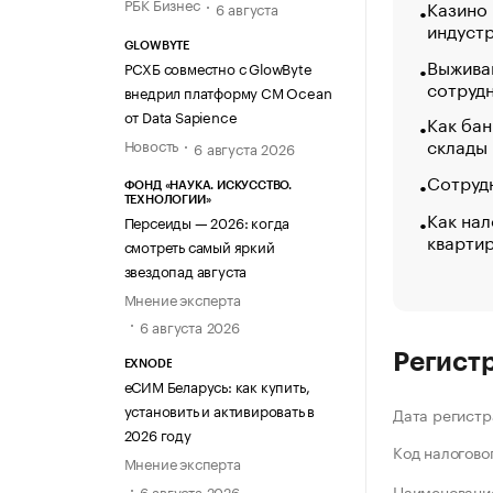
РБК Бизнес
Казино
6 августа
индуст
GLOWBYTE
Выжива
РСХБ совместно с GlowByte
сотруд
внедрил платформу CM Ocean
от Data Sapience
Как бан
склады
Новость
6 августа 2026
Сотрудн
ФОНД «НАУКА. ИСКУССТВО.
ТЕХНОЛОГИИ»
Как нал
Персеиды — 2026: когда
кварти
смотреть самый яркий
звездопад августа
Мнение эксперта
6 августа 2026
Регист
EXNODE
еСИМ Беларусь: как купить,
установить и активировать в
Дата регистр
2026 году
Код налогово
Мнение эксперта
Наименование
6 августа 2026