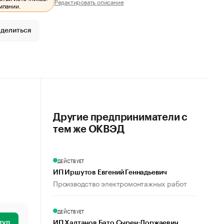
Редактировать описание
мпании.
делиться
Другие предприниматели с
тем же ОКВЭД
ДЕЙСТВУЕТ
ИП Иршутов Евгений Геннадьевич
Производство электромонтажных работ
ДЕЙСТВУЕТ
туп
ИП Халтанов Бато Сырен-Доржаевич