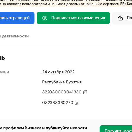
 не является пользователем и не имеет деловых отношений с сервисом РБК Ко
Подписаться на изменения
По
лять страницей
 деятельности
ль
ации
24 октября 2022
Республика Бурятия
322030000041330
032383360270
е профилем бизнеса и публикуйте новости
Получить дос