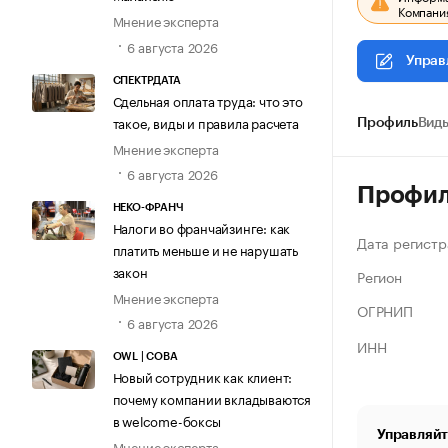
Компания
Мнение эксперта
6 августа 2026
Управ
СПЕКТРДАТА
Сдельная оплата труда: что это
такое, виды и правила расчета
Профиль
Виды
Мнение эксперта
6 августа 2026
Профи
НЕКО-ФРАНЧ
Налоги во франчайзинге: как
Дата регистр
платить меньше и не нарушать
закон
Регион
Мнение эксперта
ОГРНИП
6 августа 2026
ИНН
OWL | СОВА
Новый сотрудник как клиент:
почему компании вкладываются
в welcome-боксы
Управляйт
Мнение эксперта