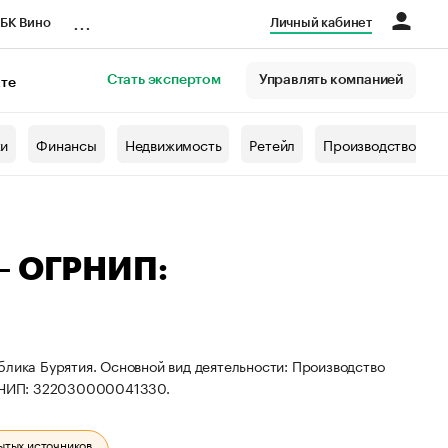
...
БК Вино
Личный кабинет
Стать экспертом
Управлять компанией
кте
азета
жи
Финансы
Недвижимость
Ретейл
Производство
 — ОГРНИП:
блика Бурятия. Основной вид деятельности: Производство
РНИП: 322030000041330.
ытых источников.