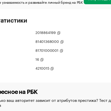
 узнаваемость и развивайте личный бренд на РБК
татистики
2018864199
81401368000
81701000001
16
4210015
есное на РБК
ко ваш авторитет зависит от атрибутов престижа? Тест д
в