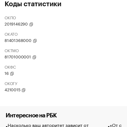
Коды статистики
ОКПО
2019146290
ОКАТО
81401368000
ОКТМО
81701000001
ОКФС
16
ОКОГУ
4210015
Интересное на РБК
Насколько ваш авторитет зависит от
«От спо