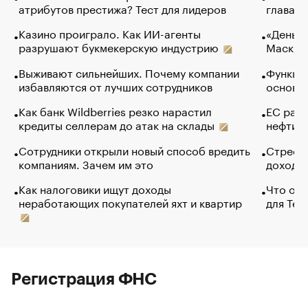
атрибутов престижа? Тест для лидеров
глава к
Казино проиграло. Как ИИ-агенты
«Деньги
разрушают букмекерскую индустрию
Маск в 
Выживают сильнейших. Почему компании
Функции
избавляются от лучших сотрудников
основ э
Как банк Wildberries резко нарастил
ЕС раз
кредиты селлерам до атак на склады
нефти —
Сотрудники открыли новый способ вредить
Стресс 
компаниям. Зачем им это
доходов
Как налоговики ищут доходы
Что обв
неработающих покупателей яхт и квартир
для Tel
Регистрация ФНС