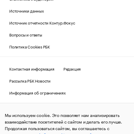
Источники данных
Источник отчетности Контур.Фокус
Вопросы и ответы
Политика Cookies РБК
Контактная информация
Редакция
Рассылка РБК Новости
Информация об ограничениях
Правовая информация
О соблюдении авторских прав
Мы используем cookie. Это позволяет нам анализировать
© АО «РОСБИЗНЕСКОНСАЛТИНГ»,
1995–2026.
Сообщения
и материалы информационного агентства «РБК»
взаимодействие посетителей с сайтом и делать его лучше.
(зарегистрировано Федеральной службой по надзору в сфере
Продолжая пользоваться сайтом, вы соглашаетесь с
связи, информационных технологий и массовых