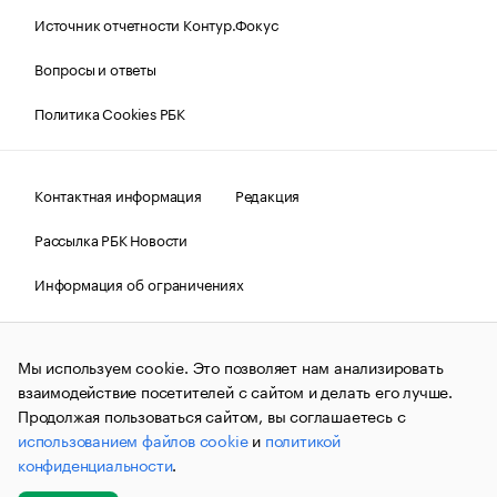
Источник отчетности Контур.Фокус
Вопросы и ответы
Политика Cookies РБК
Контактная информация
Редакция
Рассылка РБК Новости
Информация об ограничениях
Правовая информация
О соблюдении авторских прав
Мы используем cookie. Это позволяет нам анализировать
© АО «РОСБИЗНЕСКОНСАЛТИНГ»,
1995–2026.
Сообщения
и материалы информационного агентства «РБК»
взаимодействие посетителей с сайтом и делать его лучше.
(зарегистрировано Федеральной службой по надзору в сфере
Продолжая пользоваться сайтом, вы соглашаетесь с
связи, информационных технологий и массовых
использованием файлов cookie
и
политикой
коммуникаций (Роскомнадзор) 09.12.2015 за номером ИА
№ФС77-63848) сопровождаются пометкой «РБК». Отдельные
конфиденциальности
.
публикации могут содержать информацию,
не предназначенную для пользователей