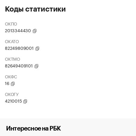
Коды статистики
ОКПО
2013344430
ОКАТО
82249809001
ОКТМО
82649409101
ОКФС
16
ОКОГУ
4210015
Интересное на РБК