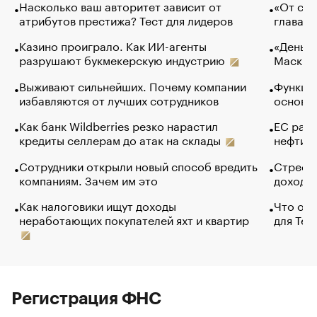
Насколько ваш авторитет зависит от
«От спо
атрибутов престижа? Тест для лидеров
глава к
Казино проиграло. Как ИИ-агенты
«Деньги
разрушают букмекерскую индустрию
Маск в 
Выживают сильнейших. Почему компании
Функции
избавляются от лучших сотрудников
основ э
Как банк Wildberries резко нарастил
ЕС раз
кредиты селлерам до атак на склады
нефти —
Сотрудники открыли новый способ вредить
Стресс 
компаниям. Зачем им это
доходов
Как налоговики ищут доходы
Что обв
неработающих покупателей яхт и квартир
для Tel
Регистрация ФНС