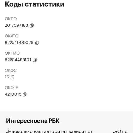
Коды статистики
ОКПО
2017597163
ОКАТО
82254000029
ОКТМО
82654495101
ОКФС
16
ОКОГУ
4210015
Интересное на РБК
Насколько ваш авторитет зависит от
«От спо