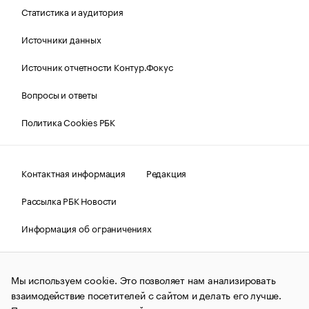
Статистика и аудитория
Источники данных
Источник отчетности Контур.Фокус
Вопросы и ответы
Политика Cookies РБК
Контактная информация
Редакция
Рассылка РБК Новости
Информация об ограничениях
Правовая информация
О соблюдении авторских прав
Мы используем cookie. Это позволяет нам анализировать
© АО «РОСБИЗНЕСКОНСАЛТИНГ»,
1995–2026.
Сообщения
и материалы информационного агентства «РБК»
взаимодействие посетителей с сайтом и делать его лучше.
(зарегистрировано Федеральной службой по надзору в сфере