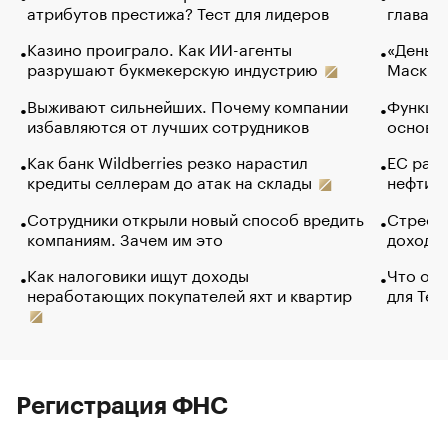
атрибутов престижа? Тест для лидеров
глава к
Казино проиграло. Как ИИ-агенты
«Деньги
разрушают букмекерскую индустрию
Маск в 
Выживают сильнейших. Почему компании
Функции
избавляются от лучших сотрудников
основ э
Как банк Wildberries резко нарастил
ЕС раз
кредиты селлерам до атак на склады
нефти —
Сотрудники открыли новый способ вредить
Стресс 
компаниям. Зачем им это
доходов
Как налоговики ищут доходы
Что обв
неработающих покупателей яхт и квартир
для Tel
Регистрация ФНС