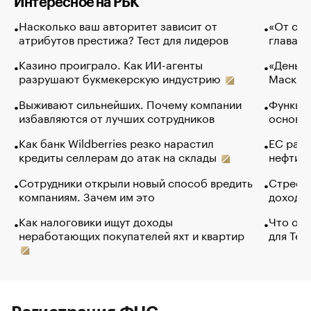
Интересное на РБК
Насколько ваш авторитет зависит от
«От спо
атрибутов престижа? Тест для лидеров
глава к
Казино проиграло. Как ИИ-агенты
«Деньги
разрушают букмекерскую индустрию
Маск в 
Выживают сильнейших. Почему компании
Функции
избавляются от лучших сотрудников
основ э
Как банк Wildberries резко нарастил
ЕС раз
кредиты селлерам до атак на склады
нефти —
Сотрудники открыли новый способ вредить
Стресс 
компаниям. Зачем им это
доходов
Как налоговики ищут доходы
Что обв
неработающих покупателей яхт и квартир
для Tel