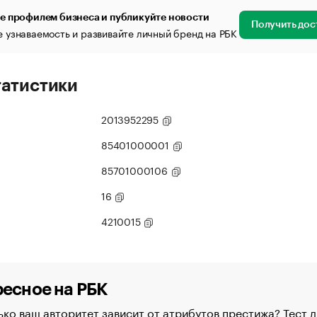
е профилем бизнеса и публикуйте новости
Получить дос
 узнаваемость и развивайте личный бренд на РБК
татистики
2013952295
85401000001
85701000106
16
4210015
есное на РБК
ко ваш авторитет зависит от атрибутов престижа? Тест д