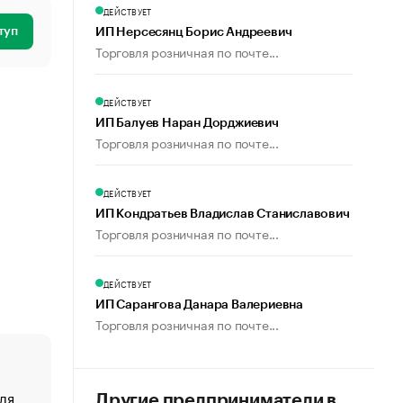
ДЕЙСТВУЕТ
туп
ИП Нерсесянц Борис Андреевич
Торговля розничная по почте...
ДЕЙСТВУЕТ
ИП Балуев Наран Дорджиевич
Торговля розничная по почте...
ДЕЙСТВУЕТ
ИП Кондратьев Владислав Станиславович
Торговля розничная по почте...
ДЕЙСТВУЕТ
ИП Сарангова Данара Валериевна
Торговля розничная по почте...
ля
«От спорта тело стареет иначе». Как живет глава ко
Другие предприниматели в