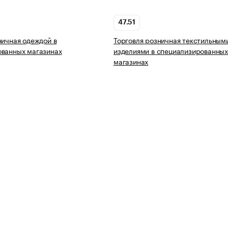
47.51
ничная одеждой в
Торговля розничная текстильным
ованных магазинах
изделиями в специализированны
магазинах