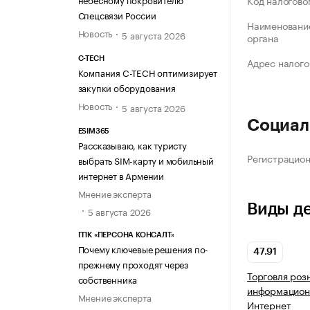
Код налогово
Спецсвязи России
Наименование
Новость
5 августа 2026
органа
C-TECH
Адрес налого
Компания C-TECH оптимизирует
закупки оборудования
Новость
5 августа 2026
Социал
ESIM365
Рассказываю, как туристу
Регистрацио
выбрать SIM-карту и мобильный
интернет в Армении
Мнение эксперта
Виды д
5 августа 2026
ГПК «ПЕРСОНА КОНСАЛТ»
Почему ключевые решения по-
47.91
прежнему проходят через
Торговля роз
собственника
информацион
Мнение эксперта
Интернет