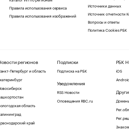
Источники данных
Правила использования сервиса
Источник отчетности 
Правила использования изображений
Вопросы и ответы
Политика Cookies РБК
Новости регионов
Подписки
РБК Н
анкт-Петербург и область
Подписка на РБК
iOS
катеринбург
Androi
Уведомления
Новосибирск
Други
RSS Новости
Башкортостан
Оповещения RBC.ru
Домены
ологодская область
Рег.об
Калининград
Рег.ре
раснодарский край
Знаком