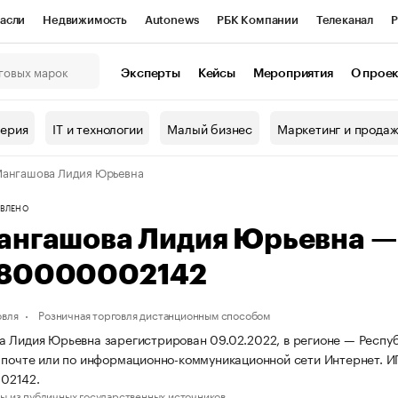
асли
Недвижимость
Autonews
РБК Компании
Телеканал
Р
К Курсы
РБК Life
Тренды
Визионеры
Национальные проекты
Эксперты
Кейсы
Мероприятия
О прое
онный клуб
Исследования
Кредитные рейтинги
Франшизы
Г
терия
IT и технологии
Малый бизнес
Маркетинг и прода
Проверка контрагентов
Политика
Экономика
Бизнес
ангашова Лидия Юрьевна
ы
ВЛЕНО
ангашова Лидия Юрьевна 
80000002142
овля
Розничная торговля дистанционным способом
 Лидия Юрьевна зарегистрирован 09.02.2022, в регионе — Респуб
 почте или по информационно-коммуникационной сети Интернет.
02142.
ы из публичных государственных источников.