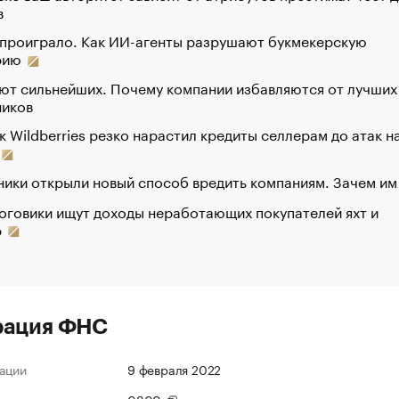
в
 проиграло. Как ИИ-агенты разрушают букмекерскую
рию
ют сильнейших. Почему компании избавляются от лучших
ников
к Wildberries резко нарастил кредиты селлерам до атак н
ики открыли новый способ вредить компаниям. Зачем им
оговики ищут доходы неработающих покупателей яхт и
р
рация ФНС
ации
9 февраля 2022