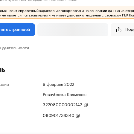
ия носит справочный характер и сгенерирована на основании данных из откр
 не является пользователем и не имеет деловых отношений с сервисом РБК Ко
Под
лять страницей
 деятельности
ль
ации
9 февраля 2022
Республика Калмыкия
322080000002142
080901736340