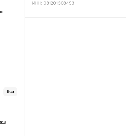
ИНН: 081201308493
по
Все
фии