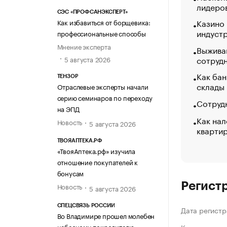
лидеро
СЭС «ПРОФСАНЭКСПЕРТ»
Казино
Как избавиться от борщевика:
индуст
профессиональные способы
Мнение эксперта
Выжива
сотруд
5 августа 2026
Как бан
ТЕНЗОР
склады
Отраслевые эксперты начали
серию семинаров по переходу
Сотрудн
на ЭПД
Как нал
Новость
5 августа 2026
кварти
ТВОЯАПТЕКА.РФ
«ТвояАптека.рф» изучила
отношение покупателей к
бонусам
Регист
Новость
5 августа 2026
СПЕЦСВЯЗЬ РОССИИ
Дата регистр
Во Владимире прошел молебен
небесному покровителю