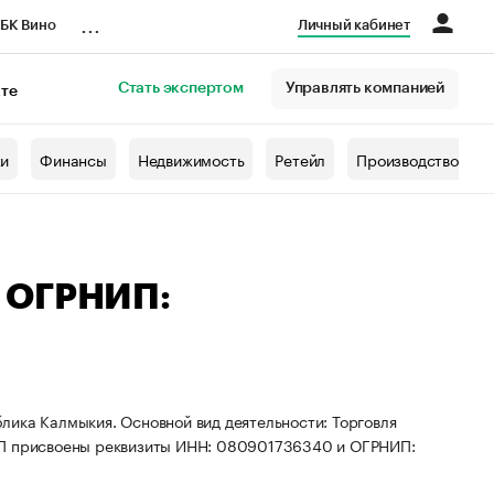
...
БК Вино
Личный кабинет
Стать экспертом
Управлять компанией
кте
азета
жи
Финансы
Недвижимость
Ретейл
Производство
— ОГРНИП:
лика Калмыкия. Основной вид деятельности: Торговля
 ИП присвоены реквизиты ИНН: 080901736340 и ОГРНИП: