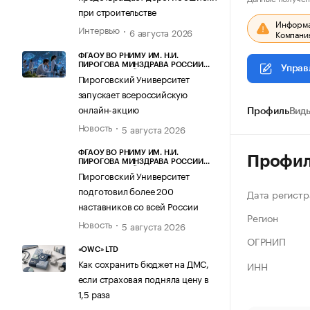
при строительстве
Информац
Интервью
6 августа 2026
Компания
ФГАОУ ВО РНИМУ ИМ. Н.И.
ПИРОГОВА МИНЗДРАВА РОССИИ
Управ
(ПИРОГОВСКИЙ УНИВЕРСИТЕТ)
Пироговский Университет
запускает всероссийскую
онлайн-акцию
Профиль
Виды
Новость
5 августа 2026
ФГАОУ ВО РНИМУ ИМ. Н.И.
Профи
ПИРОГОВА МИНЗДРАВА РОССИИ
(ПИРОГОВСКИЙ УНИВЕРСИТЕТ)
Пироговский Университет
подготовил более 200
Дата регистр
наставников со всей России
Регион
Новость
5 августа 2026
ОГРНИП
«OWC» LTD
Как сохранить бюджет на ДМС,
ИНН
если страховая подняла цену в
1,5 раза