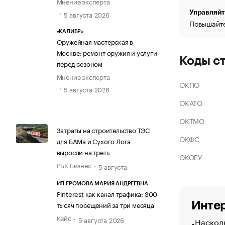
Мнение эксперта
Управляйт
5 августа 2026
Повышайте
«КАЛИБР»
Оружейная мастерская в
Москве: ремонт оружия и услуги
Коды с
перед сезоном
Мнение эксперта
ОКПО
5 августа 2026
ОКАТО
ОКТМО
Затраты на строительство ТЭС
ОКФС
для БАМа и Сухого Лога
выросли на треть
ОКОГУ
РБК Бизнес
5 августа
ИП ГРОМОВА МАРИЯ АНДРЕЕВНА
Pinterest как канал трафика: 300
Интер
тысяч посещений за три месяца
Кейс
5 августа 2026
Насколь