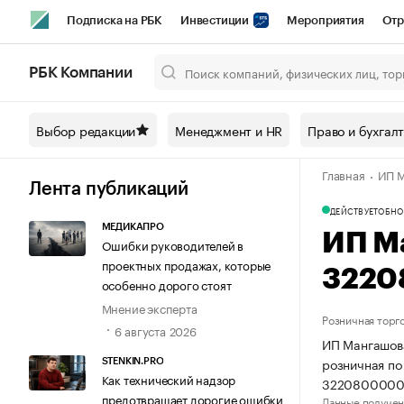
Подписка на РБК
Инвестиции
Мероприятия
Отр
Спорт
Школа управления РБК
РБК Образование
РБ
РБК Компании
Город
Стиль
Крипто
РБК Бизнес-среда
Дискусси
Выбор редакции
Менеджмент и HR
Право и бухгал
Спецпроекты СПб
Конференции СПб
Спецпроекты
Главная
ИП М
Технологии и медиа
Финансы
Рынок наличной валют
Лента публикаций
ДЕЙСТВУЕТ
ОБНО
МЕДИКАПРО
ИП М
Ошибки руководителей в
проектных продажах, которые
3220
особенно дорого стоят
Мнение эксперта
Розничная торг
6 августа 2026
ИП Мангашова
розничная по
STENKIN.PRO
Как технический надзор
3220800000
предотвращает дорогие ошибки
Данные получен