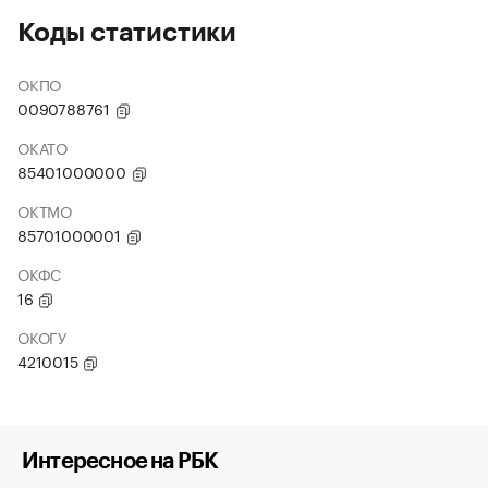
Коды статистики
ОКПО
0090788761
ОКАТО
85401000000
ОКТМО
85701000001
ОКФС
16
ОКОГУ
4210015
Интересное на РБК