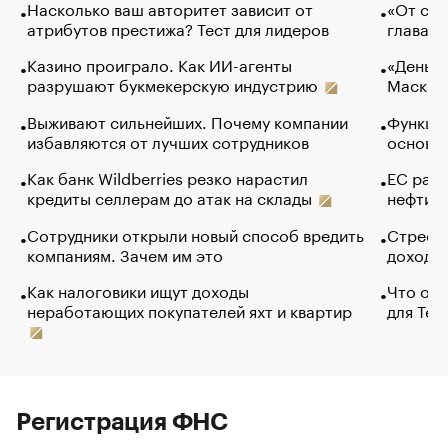
Насколько ваш авторитет зависит от
«От спо
атрибутов престижа? Тест для лидеров
глава к
Казино проиграло. Как ИИ-агенты
«Деньги
разрушают букмекерскую индустрию
Маск в 
Выживают сильнейших. Почему компании
Функции
избавляются от лучших сотрудников
основ э
Как банк Wildberries резко нарастил
ЕС раз
кредиты селлерам до атак на склады
нефти —
Сотрудники открыли новый способ вредить
Стресс 
компаниям. Зачем им это
доходов
Как налоговики ищут доходы
Что обв
неработающих покупателей яхт и квартир
для Tel
Регистрация ФНС