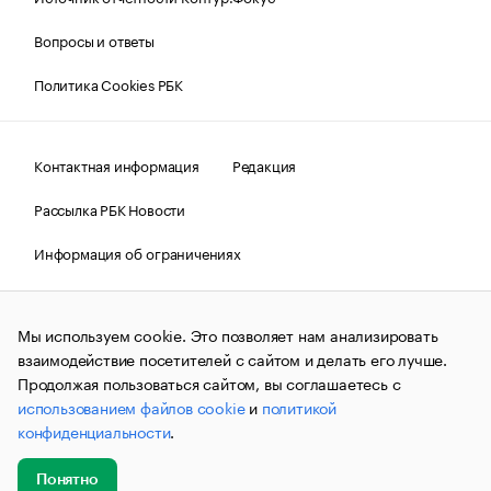
Вопросы и ответы
Политика Cookies РБК
Контактная информация
Редакция
Рассылка РБК Новости
Информация об ограничениях
Правовая информация
О соблюдении авторских прав
Мы используем cookie. Это позволяет нам анализировать
© АО «РОСБИЗНЕСКОНСАЛТИНГ»,
1995–2026.
Сообщения
и материалы информационного агентства «РБК»
взаимодействие посетителей с сайтом и делать его лучше.
(зарегистрировано Федеральной службой по надзору в сфере
Продолжая пользоваться сайтом, вы соглашаетесь с
связи, информационных технологий и массовых
использованием файлов cookie
и
политикой
коммуникаций (Роскомнадзор) 09.12.2015 за номером ИА
№ФС77-63848) сопровождаются пометкой «РБК». Отдельные
конфиденциальности
.
публикации могут содержать информацию,
не предназначенную для пользователей
до 18 лет.
companycardsfeedback@rbc.ru
Понятно