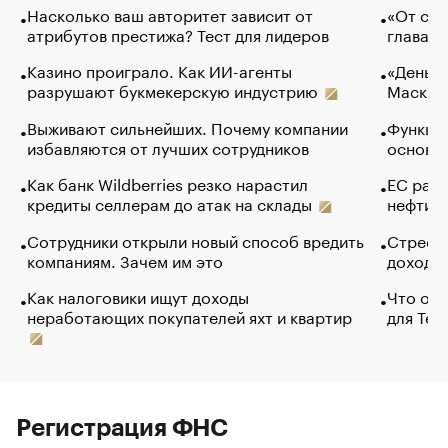
Насколько ваш авторитет зависит от
«От спо
атрибутов престижа? Тест для лидеров
глава к
Казино проиграло. Как ИИ-агенты
«Деньги
разрушают букмекерскую индустрию
Маск в 
Выживают сильнейших. Почему компании
Функции
избавляются от лучших сотрудников
основ э
Как банк Wildberries резко нарастил
ЕС раз
кредиты селлерам до атак на склады
нефти —
Сотрудники открыли новый способ вредить
Стресс 
компаниям. Зачем им это
доходов
Как налоговики ищут доходы
Что обв
неработающих покупателей яхт и квартир
для Tel
Регистрация ФНС