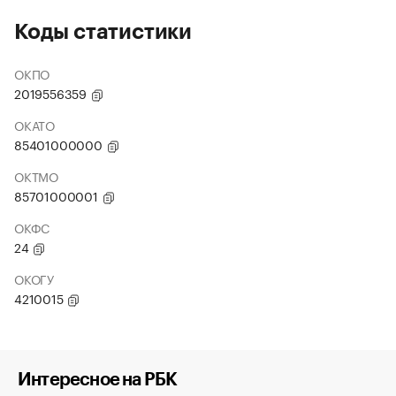
Коды статистики
ОКПО
2019556359
ОКАТО
85401000000
ОКТМО
85701000001
ОКФС
24
ОКОГУ
4210015
Интересное на РБК