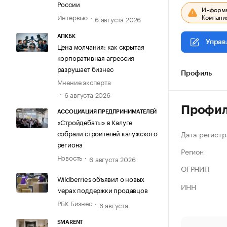
России
Информац
Компания
Интервью
6 августа 2026
АПКБК
Управ
Цена молчания: как скрытая
корпоративная агрессия
разрушает бизнес
Профиль
Мнение эксперта
6 августа 2026
Профи
АССОЦИАЦИЯ ПРЕДПРИНИМАТЕЛЕЙ
«Стройдебаты» в Калуге
собрали строителей калужского
Дата регистр
региона
Регион
Новость
6 августа 2026
ОГРНИП
Wildberries объявил о новых
ИНН
мерах поддержки продавцов
РБК Бизнес
6 августа
SMARENT