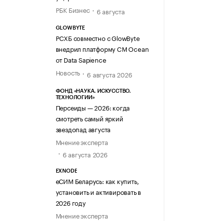
РБК Бизнес
6 августа
GLOWBYTE
РСХБ совместно с GlowByte
внедрил платформу CM Ocean
от Data Sapience
Новость
6 августа 2026
ФОНД «НАУКА. ИСКУССТВО.
ТЕХНОЛОГИИ»
Персеиды — 2026: когда
смотреть самый яркий
звездопад августа
Мнение эксперта
6 августа 2026
EXNODE
еСИМ Беларусь: как купить,
установить и активировать в
2026 году
Мнение эксперта