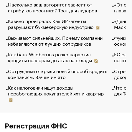
Насколько ваш авторитет зависит от
«От спо
атрибутов престижа? Тест для лидеров
глава к
Казино проиграло. Как ИИ-агенты
«Деньги
разрушают букмекерскую индустрию
Маск в 
Выживают сильнейших. Почему компании
Функции
избавляются от лучших сотрудников
основ э
Как банк Wildberries резко нарастил
ЕС раз
кредиты селлерам до атак на склады
нефти —
Сотрудники открыли новый способ вредить
Стресс 
компаниям. Зачем им это
доходов
Как налоговики ищут доходы
Что обв
неработающих покупателей яхт и квартир
для Tel
Регистрация ФНС