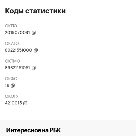
Коды статистики
ОКПО
2019070081
ОКАТО
89221551000
ОКТМО
89621151051
ОКФС
16
ОКОГУ
4210015
Интересное на РБК