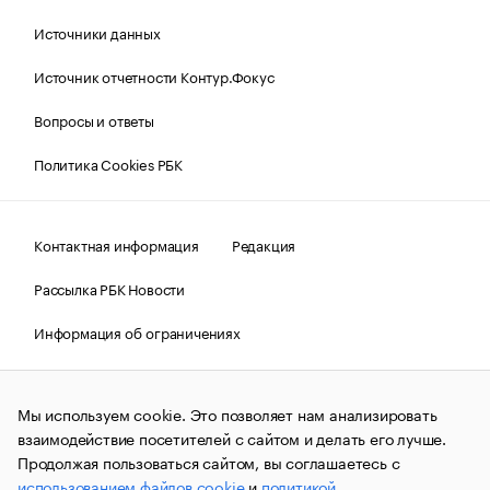
Источники данных
Источник отчетности Контур.Фокус
Вопросы и ответы
Политика Cookies РБК
Контактная информация
Редакция
Рассылка РБК Новости
Информация об ограничениях
Правовая информация
О соблюдении авторских прав
Мы используем cookie. Это позволяет нам анализировать
© АО «РОСБИЗНЕСКОНСАЛТИНГ»,
1995–2026.
Сообщения
и материалы информационного агентства «РБК»
взаимодействие посетителей с сайтом и делать его лучше.
(зарегистрировано Федеральной службой по надзору в сфере
Продолжая пользоваться сайтом, вы соглашаетесь с
связи, информационных технологий и массовых
использованием файлов cookie
и
политикой
коммуникаций (Роскомнадзор) 09.12.2015 за номером ИА