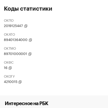
Коды статистики
ОКПО
2019125447
ОКАТО
89401364000
ОКТМО
89701000001
ОКФС
16
ОКОГУ
4210015
Интересное на РБК