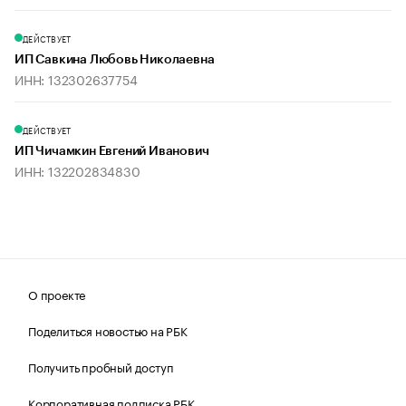
ДЕЙСТВУЕТ
ИП Савкина Любовь Николаевна
ИНН: 132302637754
ДЕЙСТВУЕТ
ИП Чичамкин Евгений Иванович
ИНН: 132202834830
О проекте
Поделиться новостью на РБК
Получить пробный доступ
Корпоративная подписка РБК