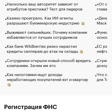
Насколько ваш авторитет зависит от
«От спо
атрибутов престижа? Тест для лидеров
глава к
Казино проиграло. Как ИИ-агенты
«Деньги
разрушают букмекерскую индустрию
Маск в 
Выживают сильнейших. Почему компании
Функции
избавляются от лучших сотрудников
основ э
Как банк Wildberries резко нарастил
ЕС раз
кредиты селлерам до атак на склады
нефти —
Сотрудники открыли новый способ вредить
Стресс 
компаниям. Зачем им это
доходов
Как налоговики ищут доходы
Что обв
неработающих покупателей яхт и квартир
для Tel
Регистрация ФНС