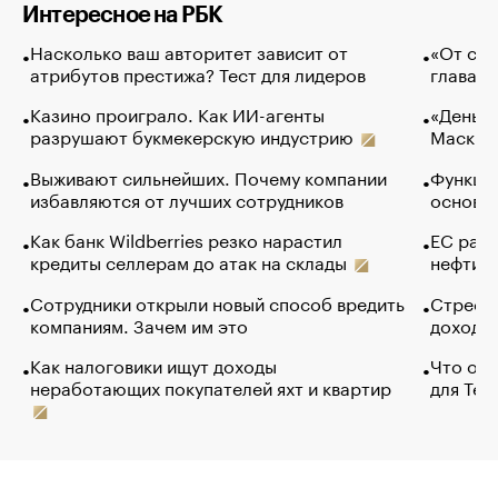
Интересное на РБК
Насколько ваш авторитет зависит от
«От спо
атрибутов престижа? Тест для лидеров
глава к
Казино проиграло. Как ИИ-агенты
«Деньги
разрушают букмекерскую индустрию
Маск в 
Выживают сильнейших. Почему компании
Функции
избавляются от лучших сотрудников
основ э
Как банк Wildberries резко нарастил
ЕС раз
кредиты селлерам до атак на склады
нефти —
Сотрудники открыли новый способ вредить
Стресс 
компаниям. Зачем им это
доходов
Как налоговики ищут доходы
Что обв
неработающих покупателей яхт и квартир
для Tel