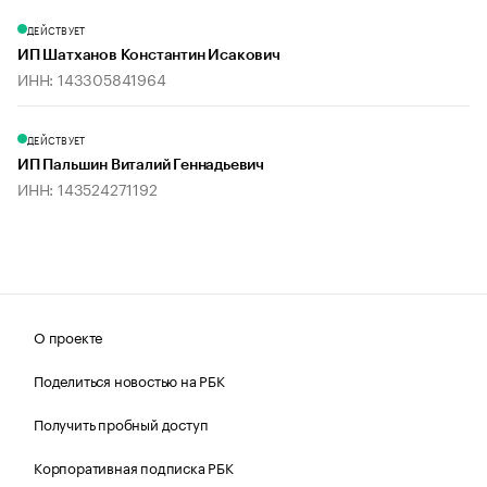
ДЕЙСТВУЕТ
ИП Шатханов Константин Исакович
ИНН: 143305841964
ДЕЙСТВУЕТ
ИП Пальшин Виталий Геннадьевич
ИНН: 143524271192
О проекте
Поделиться новостью на РБК
Получить пробный доступ
Корпоративная подписка РБК