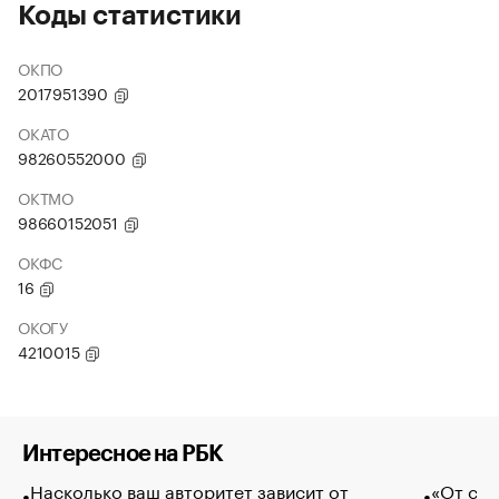
Коды статистики
ОКПО
2017951390
ОКАТО
98260552000
ОКТМО
98660152051
ОКФС
16
ОКОГУ
4210015
Интересное на РБК
Насколько ваш авторитет зависит от
«От спо