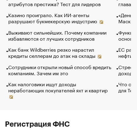
атрибутов престижа? Тест для лидеров
глава к
Казино проиграло. Как ИИ-агенты
«Деньги
разрушают букмекерскую индустрию
Маск в 
Выживают сильнейших. Почему компании
Функции
избавляются от лучших сотрудников
основ э
Как банк Wildberries резко нарастил
ЕС раз
кредиты селлерам до атак на склады
нефти —
Сотрудники открыли новый способ вредить
Стресс 
компаниям. Зачем им это
доходов
Как налоговики ищут доходы
Что обв
неработающих покупателей яхт и квартир
для Tel
Регистрация ФНС