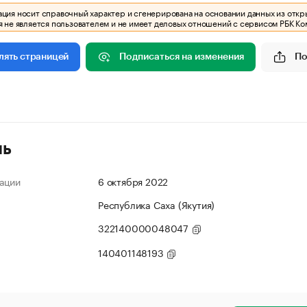
ия носит справочный характер и сгенерирована на основании данных из откр
 не является пользователем и не имеет деловых отношений с сервисом РБК Ко
Подписаться на изменения
По
лять страницей
ль
ации
6 октября 2022
Республика Саха (Якутия)
322140000048047
140401148193