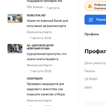
поддержке селлеров WB
Информац
РБК Бизнес
7 августа
Компания
ПОВЕСТОК.НЕТ
Нужен ли военный билет для
Управ
получения загранпаспорта
Мнение эксперта
Профиль
7 августа 2026
АО «ДЕЛОВОЙ ЦЕНТР
НЕЙРОХИРУРГИИ»
Профи
Судорожные приступы: что
нужно знать пациенту
Дата регистр
Мнение эксперта
Регион
7 августа 2026
ОГРНИП
СПЕКТРДАТА
Проверка кандидатов для
ИНН
кадрового агентства: как
повысить качество отбора
Мнение эксперта
7 августа 2026