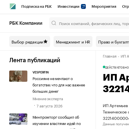
Подписка на РБК
Инвестиции
Мероприятия
Отр
Спорт
Школа управления РБК
РБК Образование
РБ
РБК Компании
Город
Стиль
Крипто
РБК Бизнес-среда
Дискусси
Выбор редакции
Менеджмент и HR
Право и бухгал
Спецпроекты СПб
Конференции СПб
Спецпроекты
Главная
ИП А
Технологии и медиа
Финансы
Рынок наличной валют
Лента публикаций
ДЕЙСТВУЕТ
ОБНО
VESPERFIN
ИП А
Россияне не мечтают о
богатстве: что для нас важнее
3221
больших денег
Мнение эксперта
ИП Артемьев 
7 августа 2026
Техническое 
Минпромторг сообщил об
3221400000
изучении властями идей по
Данные получен