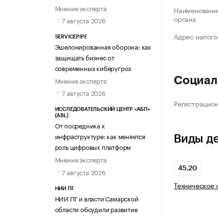
Мнение эксперта
Наименование
органа
7 августа 2026
Адрес налого
SERVICEPIPE
Эшелонированная оборона: как
защищать бизнес от
современных киберугроз
Социал
Мнение эксперта
7 августа 2026
Регистрацио
ИССЛЕДОВАТЕЛЬСКИЙ ЦЕНТР «АБП»
(ABL)
От посредника к
инфраструктуре: как меняется
Виды д
роль цифровых платформ
Мнение эксперта
45.20
7 августа 2026
Техническое 
НИИ ПГ
НИИ ПГ и власти Самарской
области обсудили развитие