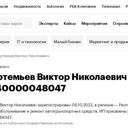
асли
Недвижимость
Autonews
РБК Компании
Телеканал
Р
К Курсы
РБК Life
Тренды
Визионеры
Национальные проекты
Эксперты
Кейсы
Мероприятия
О прое
онный клуб
Исследования
Кредитные рейтинги
Франшизы
Г
терия
IT и технологии
Малый бизнес
Маркетинг и прода
Проверка контрагентов
Политика
Экономика
Бизнес
ртемьев Виктор Николаевич
ы
ВЛЕНО
ртемьев Виктор Николаеви
40000048047
Виктор Николаевич зарегистрирован 06.10.2022, в регионе — Респу
обслуживание и ремонт автотранспортных средств. ИП присвоены
48047.
ы из публичных государственных источников.