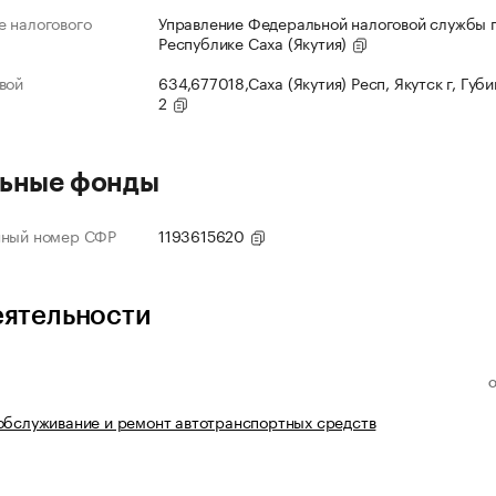
 налогового
Управление Федеральной налоговой службы 
Республике Саха (Якутия)
вой
634,677018,Саха (Якутия) Респ, Якутск г, Губи
2
ьные фонды
нный номер СФР
1193615620
еятельности
обслуживание и ремонт автотранспортных средств