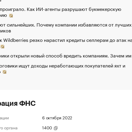
 проиграло. Как ИИ-агенты разрушают букмекерскую
рию
ют сильнейших. Почему компании избавляются от лучших
ников
к Wildberries резко нарастил кредиты селлерам до атак н
ики открыли новый способ вредить компаниям. Зачем им
оговики ищут доходы неработающих покупателей яхт и
р
рация ФНС
ации
6 октября 2022
го органа
1400