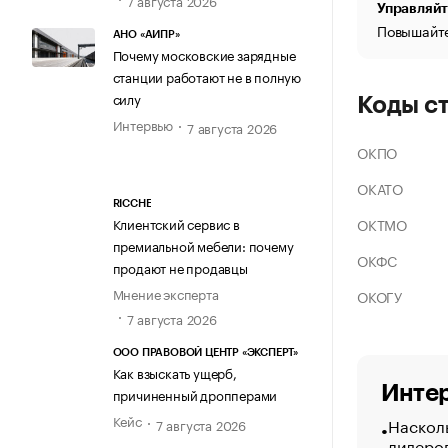
Управляйт
Повышайте
АНО «АИПР»
Почему московские зарядные
станции работают не в полную
силу
Коды с
Интервью
7 августа 2026
ОКПО
ОКАТО
RICCHE
ОКТМО
Клиентский сервис в
премиальной мебели: почему
ОКФС
продают не продавцы
Мнение эксперта
ОКОГУ
7 августа 2026
ООО ПРАВОВОЙ ЦЕНТР «ЭКСПЕРТ»
Как взыскать ущерб,
Интер
причиненный дропперами
Кейс
Насколь
7 августа 2026
лидеро