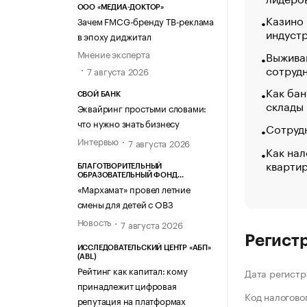
ООО «МЕДИА-ДОКТОР»
Казино
Зачем FMCG-бренду ТВ-реклама
индуст
в эпоху диджитал
Мнение эксперта
Выжива
сотруд
7 августа 2026
Как бан
СВОЙ БАНК
склады
Эквайринг простыми словами:
что нужно знать бизнесу
Сотрудн
Интервью
7 августа 2026
Как нал
кварти
БЛАГОТВОРИТЕЛЬНЫЙ
ОБРАЗОВАТЕЛЬНЫЙ ФОНД
«МАРХАМАТ»
«Мархамат» провел летние
смены для детей с ОВЗ
Новость
7 августа 2026
Регист
ИССЛЕДОВАТЕЛЬСКИЙ ЦЕНТР «АБП»
(ABL)
Рейтинг как капитал: кому
Дата регистр
принадлежит цифровая
Код налогово
репутация на платформах