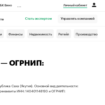
...
БК Вино
Личный кабинет
Стать экспертом
Управлять компанией
кте
азета
жи
Финансы
Недвижимость
Ретейл
Производство
ч — ОГРНИП:
блика Саха (Якутия). Основной вид деятельности:
 реквизиты ИНН: 140401148193 и ОГРНИП: