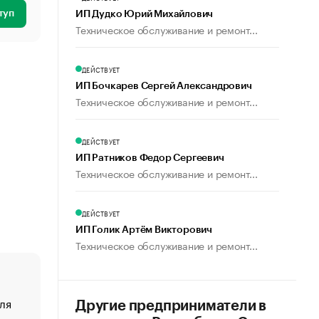
туп
ИП Дудко Юрий Михайлович
Техническое обслуживание и ремонт...
ДЕЙСТВУЕТ
ИП Бочкарев Сергей Александрович
Техническое обслуживание и ремонт...
ДЕЙСТВУЕТ
ИП Ратников Федор Сергеевич
Техническое обслуживание и ремонт...
ДЕЙСТВУЕТ
ИП Голик Артём Викторович
Техническое обслуживание и ремонт...
ля
«От спорта тело стареет иначе». Как живет глава ко
Другие предприниматели в
создавшей GTA