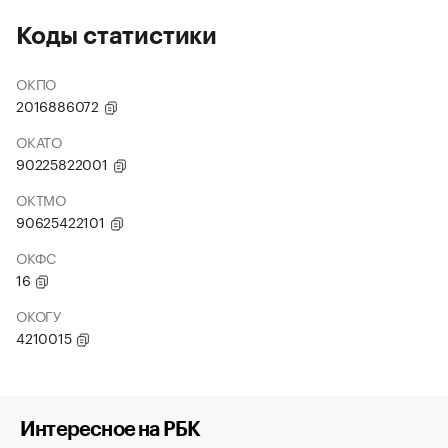
Коды статистики
ОКПО
2016886072
ОКАТО
90225822001
ОКТМО
90625422101
ОКФС
16
ОКОГУ
4210015
Интересное на РБК