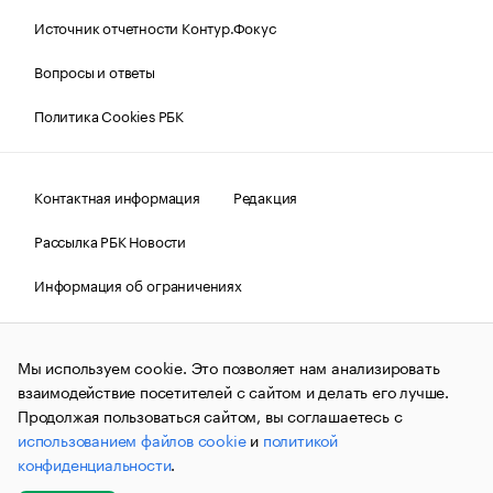
Источник отчетности Контур.Фокус
Вопросы и ответы
Политика Cookies РБК
Контактная информация
Редакция
Рассылка РБК Новости
Информация об ограничениях
Правовая информация
О соблюдении авторских прав
Мы используем cookie. Это позволяет нам анализировать
© АО «РОСБИЗНЕСКОНСАЛТИНГ»,
1995–2026.
Сообщения
и материалы информационного агентства «РБК»
взаимодействие посетителей с сайтом и делать его лучше.
(зарегистрировано Федеральной службой по надзору в сфере
Продолжая пользоваться сайтом, вы соглашаетесь с
связи, информационных технологий и массовых
использованием файлов cookie
и
политикой
коммуникаций (Роскомнадзор) 09.12.2015 за номером ИА
№ФС77-63848) сопровождаются пометкой «РБК». Отдельные
конфиденциальности
.
публикации могут содержать информацию,
не предназначенную для пользователей