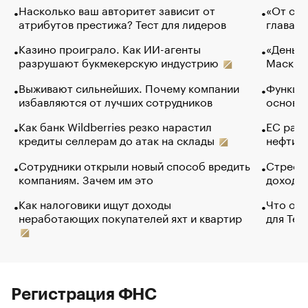
Насколько ваш авторитет зависит от
«От спо
атрибутов престижа? Тест для лидеров
глава к
Казино проиграло. Как ИИ-агенты
«Деньги
разрушают букмекерскую индустрию
Маск в 
Выживают сильнейших. Почему компании
Функции
избавляются от лучших сотрудников
основ э
Как банк Wildberries резко нарастил
ЕС раз
кредиты селлерам до атак на склады
нефти —
Сотрудники открыли новый способ вредить
Стресс 
компаниям. Зачем им это
доходов
Как налоговики ищут доходы
Что обв
неработающих покупателей яхт и квартир
для Tel
Регистрация ФНС