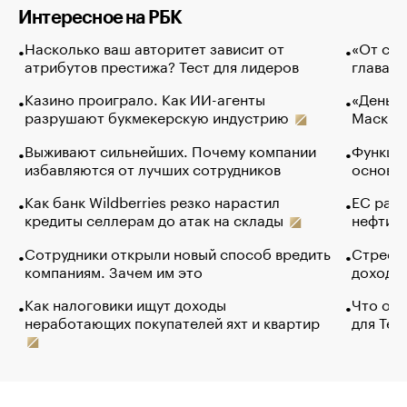
Интересное на РБК
Насколько ваш авторитет зависит от
«От спо
атрибутов престижа? Тест для лидеров
глава к
Казино проиграло. Как ИИ-агенты
«Деньги
разрушают букмекерскую индустрию
Маск в 
Выживают сильнейших. Почему компании
Функции
избавляются от лучших сотрудников
основ э
Как банк Wildberries резко нарастил
ЕС раз
кредиты селлерам до атак на склады
нефти —
Сотрудники открыли новый способ вредить
Стресс 
компаниям. Зачем им это
доходов
Как налоговики ищут доходы
Что обв
неработающих покупателей яхт и квартир
для Tel