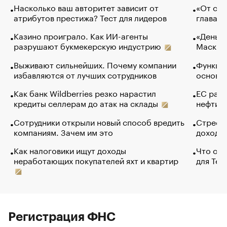
Насколько ваш авторитет зависит от
«От спо
атрибутов престижа? Тест для лидеров
глава к
Казино проиграло. Как ИИ-агенты
«Деньги
разрушают букмекерскую индустрию
Маск в 
Выживают сильнейших. Почему компании
Функции
избавляются от лучших сотрудников
основ э
Как банк Wildberries резко нарастил
ЕС раз
кредиты селлерам до атак на склады
нефти —
Сотрудники открыли новый способ вредить
Стресс 
компаниям. Зачем им это
доходов
Как налоговики ищут доходы
Что обв
неработающих покупателей яхт и квартир
для Tel
Регистрация ФНС