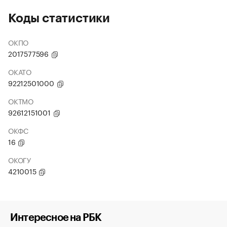
Коды статистики
ОКПО
2017577596
ОКАТО
92212501000
ОКТМО
92612151001
ОКФС
16
ОКОГУ
4210015
Интересное на РБК