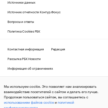
Источники данных
Источник отчетности Контур.Фокус
Вопросы и ответы
Политика Cookies РБК
Контактная информация
Редакция
Рассылка РБК Новости
Информация об ограничениях
Правовая информация
О соблюдении авторских прав
Мы используем cookie. Это позволяет нам анализировать
© АО «РОСБИЗНЕСКОНСАЛТИНГ»,
1995–2026.
Сообщения
и материалы информационного агентства «РБК»
взаимодействие посетителей с сайтом и делать его лучше.
(зарегистрировано Федеральной службой по надзору в сфере
Продолжая пользоваться сайтом, вы соглашаетесь с
связи, информационных технологий и массовых
использованием файлов cookie
и
политикой
коммуникаций (Роскомнадзор) 09.12.2015 за номером ИА
№ФС77-63848) сопровождаются пометкой «РБК». Отдельные
конфиденциальности
.