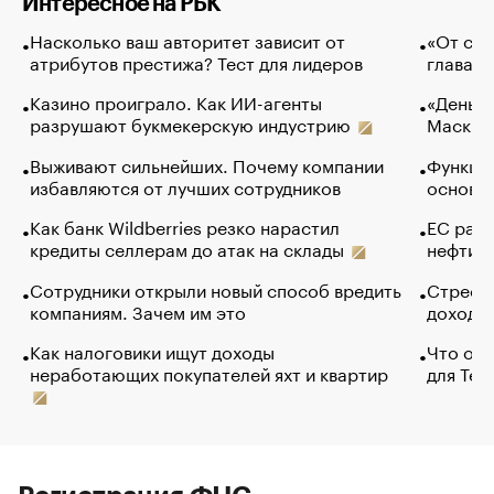
Интересное на РБК
Насколько ваш авторитет зависит от
«От спо
атрибутов престижа? Тест для лидеров
глава к
Казино проиграло. Как ИИ-агенты
«Деньги
разрушают букмекерскую индустрию
Маск в 
Выживают сильнейших. Почему компании
Функции
избавляются от лучших сотрудников
основ э
Как банк Wildberries резко нарастил
ЕС раз
кредиты селлерам до атак на склады
нефти —
Сотрудники открыли новый способ вредить
Стресс 
компаниям. Зачем им это
доходов
Как налоговики ищут доходы
Что обв
неработающих покупателей яхт и квартир
для Tel