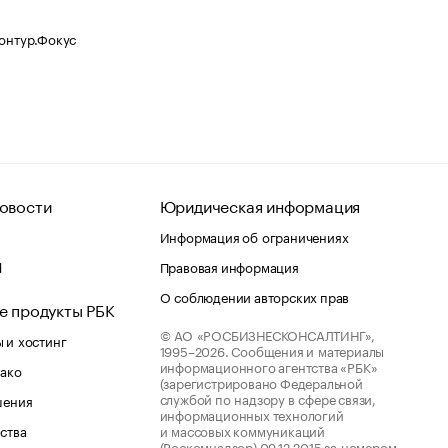
Контур.Фокус
овости
Юридическая информация
Информация об ограничениях
d
Правовая информация
О соблюдении авторских прав
е продукты РБК
© АО «РОСБИЗНЕСКОНСАЛТИНГ»,
 и хостинг
1995–2026.
Сообщения и материалы
информационного агентства «РБК»
лако
(зарегистрировано Федеральной
службой по надзору в сфере связи,
шения
информационных технологий
ства
и массовых коммуникаций
(Роскомнадзор) 09.12.2015 за номером