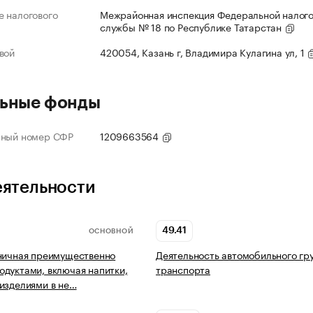
 налогового
Межрайонная инспекция Федеральной налог
службы № 18 по Республике Татарстан
вой
420054, Казань г, Владимира Кулагина ул, 1
ьные фонды
нный номер СФР
1209663564
еятельности
49.41
ОСНОВНОЙ
ничная преимущественно
Деятельность автомобильного гр
дуктами, включая напитки,
транспорта
изделиями в не…