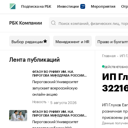
Подписка на РБК
Инвестиции
Мероприятия
Отр
Спорт
Школа управления РБК
РБК Образование
РБ
РБК Компании
Город
Стиль
Крипто
РБК Бизнес-среда
Дискусси
Выбор редакции
Менеджмент и HR
Право и бухгал
Спецпроекты СПб
Конференции СПб
Спецпроекты
Главная
ИП Г
Технологии и медиа
Финансы
Рынок наличной валют
Лента публикаций
ДЕЙСТВУЕТ
ОБНО
ФГАОУ ВО РНИМУ ИМ. Н.И.
ИП Гл
ПИРОГОВА МИНЗДРАВА РОССИИ
(ПИРОГОВСКИЙ УНИВЕРСИТЕТ)
Пироговский Университет
3221
запускает всероссийскую
онлайн-акцию
Новость
5 августа 2026
ИП Глухов Ев
розничная пр
ФГАОУ ВО РНИМУ ИМ. Н.И.
присвоены ре
ПИРОГОВА МИНЗДРАВА РОССИИ
(ПИРОГОВСКИЙ УНИВЕРСИТЕТ)
Пироговский Университет
Данные получен
подготовил более 200