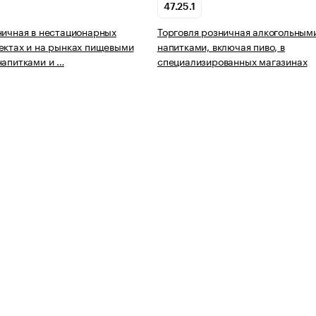
47.25.1
ничная в нестационарных
Торговля розничная алкогольным
ектах и на рынках пищевыми
напитками, включая пиво, в
напитками и …
специализированных магазинах