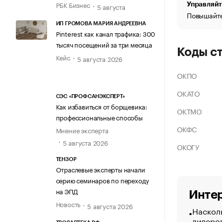
РБК Бизнес
Управляйт
5 августа
Повышайте
ИП ГРОМОВА МАРИЯ АНДРЕЕВНА
Pinterest как канал трафика: 300
тысяч посещений за три месяца
Коды с
Кейс
5 августа 2026
ОКПО
ОКАТО
СЭС «ПРОФСАНЭКСПЕРТ»
Как избавиться от борщевика:
ОКТМО
профессиональные способы
ОКФС
Мнение эксперта
5 августа 2026
ОКОГУ
ТЕНЗОР
Отраслевые эксперты начали
серию семинаров по переходу
на ЭПД
Интер
Новость
5 августа 2026
Насколь
лидеро