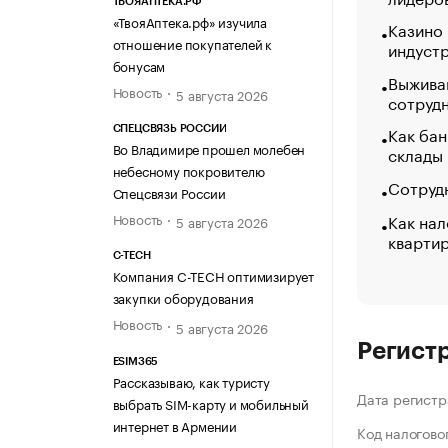
ТВОЯАПТЕКА.РФ
«ТвояАптека.рф» изучила
Казино
отношение покупателей к
индуст
бонусам
Выжива
Новость
5 августа 2026
сотруд
Как бан
СПЕЦСВЯЗЬ РОССИИ
Во Владимире прошел молебен
склады
небесному покровителю
Сотрудн
Спецсвязи России
Как нал
Новость
5 августа 2026
кварти
C-TECH
Компания C-TECH оптимизирует
закупки оборудования
Новость
5 августа 2026
Регист
ESIM365
Рассказываю, как туристу
Дата регистр
выбрать SIM-карту и мобильный
интернет в Армении
Код налогово