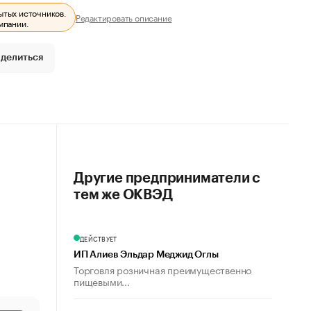
ытых источников.
Редактировать описание
мпании.
делиться
Другие предприниматели с
тем же ОКВЭД
ДЕЙСТВУЕТ
ИП Алиев Эльдар Меджид Оглы
Торговля розничная преимущественно
пищевыми...