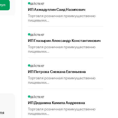
ДЕЙСТВУЕТ
туп
ИП Ахмадуллин Саид Назипович
Торговля розничная преимущественно
пищевыми...
ДЕЙСТВУЕТ
ИП Глазырин Александр Константинович
Торговля розничная преимущественно
пищевыми...
ДЕЙСТВУЕТ
ИП Петрова Снежана Евгеньевна
Торговля розничная преимущественно
пищевыми...
ДЕЙСТВУЕТ
ИП Деданина Камила Андреевна
Торговля розничная преимущественно
ля
«От спорта тело стареет иначе». Как живет глава ко
пищевыми...
создавшей GTA