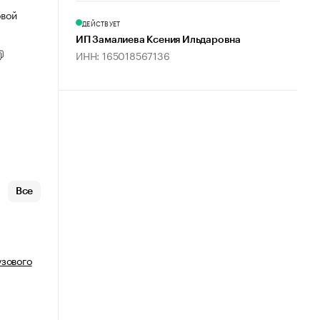
овой
ДЕЙСТВУЕТ
ИП Замалиева Ксения Ильдаровна
ИНН: 165018567136
Все
узового