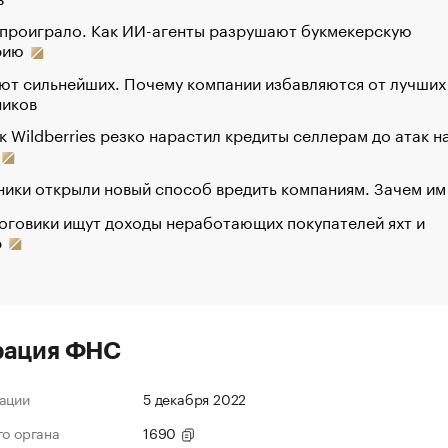
 проиграло. Как ИИ-агенты разрушают букмекерскую
рию
ют сильнейших. Почему компании избавляются от лучших
ников
к Wildberries резко нарастил кредиты селлерам до атак н
ики открыли новый способ вредить компаниям. Зачем им
оговики ищут доходы неработающих покупателей яхт и
р
рация ФНС
ации
5 декабря 2022
го органа
1690