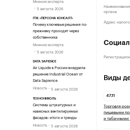
Мнение эксперта
Наименование
5 августа 2026
органа
ГПК «ПЕРСОНА КОНСАЛТ»
Адрес налого
Почему ключевые решения по-
прежнему проходят через
собственника
Социал
Мнение эксперта
5 августа 2026
Регистрацио
DATA SAPIENCE
Air Liquide в России внедрила
решение Industrial Ocean от
Виды д
Data Sapience
Новость
5 августа 2026
47.11
ТЕХНОНИКОЛЬ
Системы штукатурных и
Торговля роз
навесных вентилируемых
пищевыми про
фасадов: итоги и тренды
и табачными 
Новость
5 августа 2026