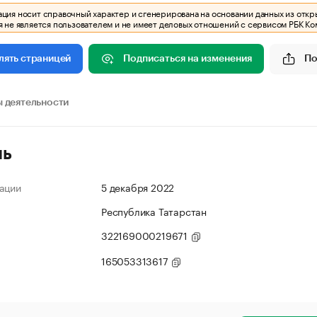
ия носит справочный характер и сгенерирована на основании данных из откр
 не является пользователем и не имеет деловых отношений с сервисом РБК Ко
Подписаться на изменения
По
лять страницей
 деятельности
ль
ации
5 декабря 2022
Республика Татарстан
322169000219671
165053313617