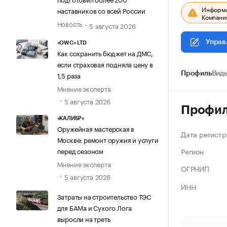
Информац
наставников со всей России
Компания
Новость
5 августа 2026
Управ
«OWC» LTD
Как сохранить бюджет на ДМС,
если страховая подняла цену в
1,5 раза
Профиль
Виды
Мнение эксперта
5 августа 2026
Профи
«КАЛИБР»
Оружейная мастерская в
Дата регистр
Москве: ремонт оружия и услуги
Регион
перед сезоном
Мнение эксперта
ОГРНИП
5 августа 2026
ИНН
Затраты на строительство ТЭС
для БАМа и Сухого Лога
выросли на треть