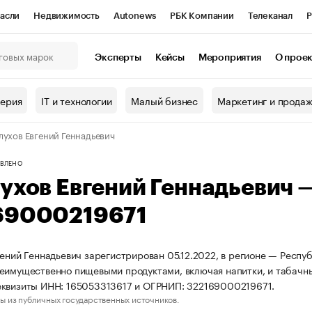
асли
Недвижимость
Autonews
РБК Компании
Телеканал
Р
К Курсы
РБК Life
Тренды
Визионеры
Национальные проекты
Эксперты
Кейсы
Мероприятия
О прое
онный клуб
Исследования
Кредитные рейтинги
Франшизы
Г
терия
IT и технологии
Малый бизнес
Маркетинг и прода
Проверка контрагентов
Политика
Экономика
Бизнес
лухов Евгений Геннадьевич
ы
ВЛЕНО
ухов Евгений Геннадьевич
69000219671
гений Геннадьевич зарегистрирован 05.12.2022, в регионе — Респуб
еимущественно пищевыми продуктами, включая напитки, и табачн
квизиты ИНН: 165053313617 и ОГРНИП: 322169000219671.
ы из публичных государственных источников.