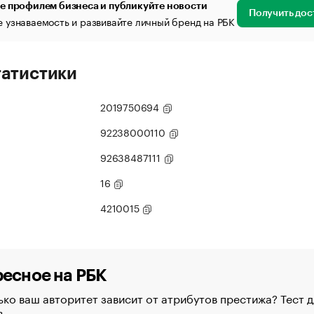
е профилем бизнеса и публикуйте новости
Получить дос
 узнаваемость и развивайте личный бренд на РБК
татистики
2019750694
92238000110
92638487111
16
4210015
есное на РБК
ко ваш авторитет зависит от атрибутов престижа? Тест д
в