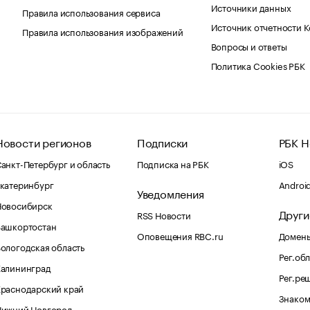
Источники данных
Правила использования сервиса
Источник отчетности 
Правила использования изображений
Вопросы и ответы
Политика Cookies РБК
Новости регионов
Подписки
РБК Н
анкт-Петербург и область
Подписка на РБК
iOS
катеринбург
Androi
Уведомления
Новосибирск
Други
RSS Новости
Башкортостан
Оповещения RBC.ru
Домены
ологодская область
Рег.об
Калининград
Рег.ре
раснодарский край
Знаком
Нижний Новгород