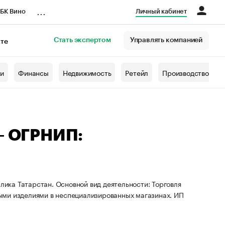
...
БК Вино
Личный кабинет
Стать экспертом
Управлять компанией
кте
азета
жи
Финансы
Недвижимость
Ретейл
Производство
 — ОГРНИП:
лика Татарстан. Основной вид деятельности: Торговля
ыми изделиями в неспециализированных магазинах. ИП