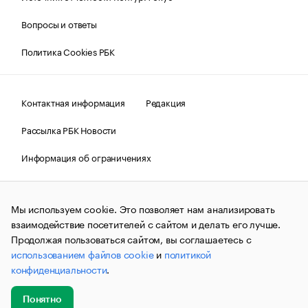
Вопросы и ответы
Политика Cookies РБК
Контактная информация
Редакция
Рассылка РБК Новости
Информация об ограничениях
Правовая информация
О соблюдении авторских прав
Мы используем cookie. Это позволяет нам анализировать
© АО «РОСБИЗНЕСКОНСАЛТИНГ»,
1995–2026.
Сообщения
и материалы информационного агентства «РБК»
взаимодействие посетителей с сайтом и делать его лучше.
(зарегистрировано Федеральной службой по надзору в сфере
Продолжая пользоваться сайтом, вы соглашаетесь с
связи, информационных технологий и массовых
использованием файлов cookie
и
политикой
коммуникаций (Роскомнадзор) 09.12.2015 за номером ИА
№ФС77-63848) сопровождаются пометкой «РБК». Отдельные
конфиденциальности
.
публикации могут содержать информацию,
не предназначенную для пользователей
до 18 лет.
companycardsfeedback@rbc.ru
Понятно