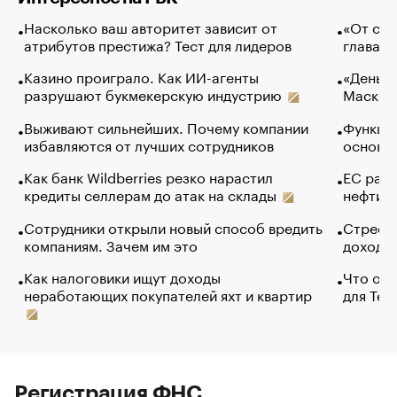
Насколько ваш авторитет зависит от
«От спо
атрибутов престижа? Тест для лидеров
глава к
Казино проиграло. Как ИИ-агенты
«Деньги
разрушают букмекерскую индустрию
Маск в 
Выживают сильнейших. Почему компании
Функции
избавляются от лучших сотрудников
основ э
Как банк Wildberries резко нарастил
ЕС раз
кредиты селлерам до атак на склады
нефти —
Сотрудники открыли новый способ вредить
Стресс 
компаниям. Зачем им это
доходов
Как налоговики ищут доходы
Что обв
неработающих покупателей яхт и квартир
для Tel
Регистрация ФНС