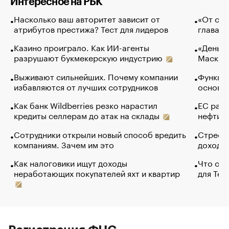
Интересное на РБК
Насколько ваш авторитет зависит от
«От спо
атрибутов престижа? Тест для лидеров
глава к
Казино проиграло. Как ИИ-агенты
«Деньги
разрушают букмекерскую индустрию
Маск в 
Выживают сильнейших. Почему компании
Функции
избавляются от лучших сотрудников
основ э
Как банк Wildberries резко нарастил
ЕС раз
кредиты селлерам до атак на склады
нефти —
Сотрудники открыли новый способ вредить
Стресс 
компаниям. Зачем им это
доходов
Как налоговики ищут доходы
Что обв
неработающих покупателей яхт и квартир
для Tel