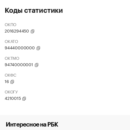
Коды статистики
ОКПО
2016294450
ОКАТО
94440000000
ОКТМО
94740000001
ОКФС
16
ОКОГУ
4210015
Интересное на РБК