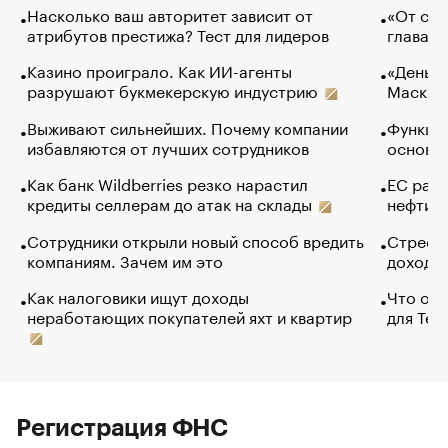
Насколько ваш авторитет зависит от
«От спо
атрибутов престижа? Тест для лидеров
глава к
Казино проиграло. Как ИИ-агенты
«Деньги
разрушают букмекерскую индустрию
Маск в 
Выживают сильнейших. Почему компании
Функции
избавляются от лучших сотрудников
основ э
Как банк Wildberries резко нарастил
ЕС раз
кредиты селлерам до атак на склады
нефти —
Сотрудники открыли новый способ вредить
Стресс 
компаниям. Зачем им это
доходов
Как налоговики ищут доходы
Что обв
неработающих покупателей яхт и квартир
для Tel
Регистрация ФНС