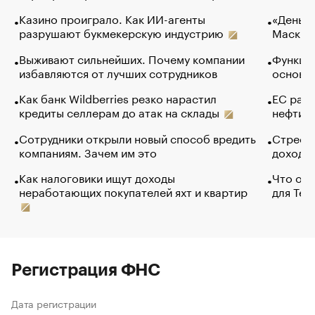
Казино проиграло. Как ИИ-агенты
«Деньги
разрушают букмекерскую индустрию
Маск в 
Выживают сильнейших. Почему компании
Функции
избавляются от лучших сотрудников
основ э
Как банк Wildberries резко нарастил
ЕС раз
кредиты селлерам до атак на склады
нефти —
Сотрудники открыли новый способ вредить
Стресс 
компаниям. Зачем им это
доходов
Как налоговики ищут доходы
Что обв
неработающих покупателей яхт и квартир
для Tel
Регистрация ФНС
Дата регистрации