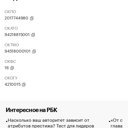
ОКПО
2017744980
ОКАТО
94218815001
ОКТМО
94518000101
ОКФС
16
ОКОГУ
4210015
Интересное на РБК
Насколько ваш авторитет зависит от
«От спо
атрибутов престижа? Тест для лидеров
глава к