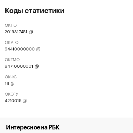
Коды статистики
ОКПО
2019317451
ОКАТО
94410000000
ОКТМО
94710000001
ОКФС
16
ОКОГУ
4210015
Интересное на РБК