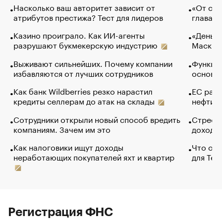
Насколько ваш авторитет зависит от
«От спо
атрибутов престижа? Тест для лидеров
глава к
Казино проиграло. Как ИИ-агенты
«Деньги
разрушают букмекерскую индустрию
Маск в 
Выживают сильнейших. Почему компании
Функции
избавляются от лучших сотрудников
основ э
Как банк Wildberries резко нарастил
ЕС раз
кредиты селлерам до атак на склады
нефти —
Сотрудники открыли новый способ вредить
Стресс 
компаниям. Зачем им это
доходов
Как налоговики ищут доходы
Что обв
неработающих покупателей яхт и квартир
для Tel
Регистрация ФНС