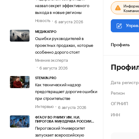
назвал секрет эффективного
Информац
Компания
выхода в новые регионы
Новость
6 августа 2026
Управ
МЕДИКАПРО
Ошибки руководителей в
проектных продажах, которые
Профиль
особенно дорого стоят
Мнение эксперта
Профи
6 августа 2026
STENKIN.PRO
Дата регистр
Как технический надзор
предотвращает дорогие ошибки
Регион
при строительстве
ОГРНИП
Интервью
6 августа 2026
ИНН
ФГАОУ ВО РНИМУ ИМ. Н.И.
ПИРОГОВА МИНЗДРАВА РОССИИ
(ПИРОГОВСКИЙ УНИВЕРСИТЕТ)
Пироговский Университет
запускает всероссийскую