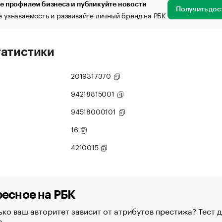
е профилем бизнеса и публикуйте новости
Получить дос
 узнаваемость и развивайте личный бренд на РБК
татистики
2019317370
94218815001
94518000101
16
4210015
есное на РБК
ко ваш авторитет зависит от атрибутов престижа? Тест д
в