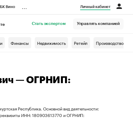
...
БК Вино
Личный кабинет
Стать экспертом
Управлять компанией
кте
азета
жи
Финансы
Недвижимость
Ретейл
Производство
вич — ОГРНИП:
муртская Республика. Основной вид деятельности:
 реквизиты ИНН: 180903613770 и ОГРНИП: