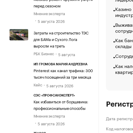
перед сезоном
Казино
Мнение эксперта
индуст
5 августа 2026
Выжива
сотруд
Затраты на строительство ТЭС
для БАМа и Сухого Лога
Как бан
склады
выросли на треть
РБК Бизнес
5 августа
Сотрудн
Как нал
ИП ГРОМОВА МАРИЯ АНДРЕЕВНА
Pinterest как канал трафика: 300
кварти
тысяч посещений за три месяца
Кейс
5 августа 2026
СЭС «ПРОФСАНЭКСПЕРТ»
Как избавиться от борщевика:
Регист
профессиональные способы
Мнение эксперта
Дата регистр
5 августа 2026
Код налогово