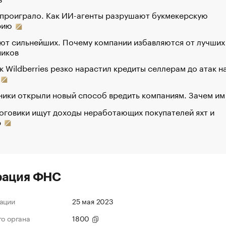
 проиграло. Как ИИ-агенты разрушают букмекерскую
рию
ют сильнейших. Почему компании избавляются от лучших
ников
к Wildberries резко нарастил кредиты селлерам до атак н
ики открыли новый способ вредить компаниям. Зачем им
оговики ищут доходы неработающих покупателей яхт и
р
рация ФНС
ации
25 мая 2023
го органа
1800