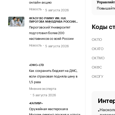
онлайн-акцию
Управляйт
Повышайте
Новость
5 августа 2026
ФГАОУ ВО РНИМУ ИМ. Н.И.
ПИРОГОВА МИНЗДРАВА РОССИИ
(ПИРОГОВСКИЙ УНИВЕРСИТЕТ)
Коды с
Пироговский Университет
подготовил более 200
наставников со всей России
ОКПО
Новость
5 августа 2026
ОКАТО
ОКТМО
«OWC» LTD
ОКФС
Как сохранить бюджет на ДМС,
ОКОГУ
если страховая подняла цену в
1,5 раза
Мнение эксперта
5 августа 2026
Интер
«КАЛИБР»
Насколь
Оружейная мастерская в
лидеро
Москве: ремонт оружия и услуги