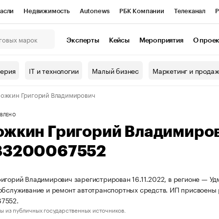
асли
Недвижимость
Autonews
РБК Компании
Телеканал
Р
К Курсы
РБК Life
Тренды
Визионеры
Национальные проекты
Эксперты
Кейсы
Мероприятия
О прое
онный клуб
Исследования
Кредитные рейтинги
Франшизы
Г
терия
IT и технологии
Малый бизнес
Маркетинг и прода
Проверка контрагентов
Политика
Экономика
Бизнес
ожкин Григорий Владимирович
ы
ВЛЕНО
ожкин Григорий Владимиро
83200067552
игорий Владимирович зарегистрирован 16.11.2022, в регионе — Уд
обслуживание и ремонт автотранспортных средств. ИП присвоены
7552.
ы из публичных государственных источников.