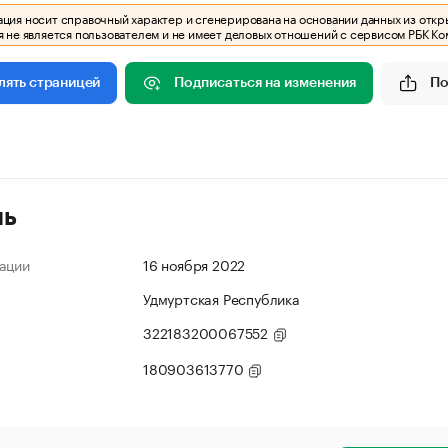
ия носит справочный характер и сгенерирована на основании данных из откр
 не является пользователем и не имеет деловых отношений с сервисом РБК Ко
Подписаться на изменения
По
лять страницей
ль
ации
16 ноября 2022
Удмуртская Республика
322183200067552
180903613770