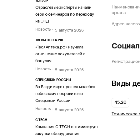
ТЕНЗОР
Наименование
Отраслевые эксперты начали
органа
серию семинаров по переходу
на ЭПД
Адрес налого
Новость
5 августа 2026
ТВОЯАПТЕКА.РФ
Социал
«ТвояАптека.рф» изучила
отношение покупателей к
бонусам
Регистрацио
Новость
5 августа 2026
СПЕЦСВЯЗЬ РОССИИ
Виды д
Во Владимире прошел молебен
небесному покровителю
Спецсвязи России
45.20
Новость
5 августа 2026
Техническое 
C-TECH
Компания C-TECH оптимизирует
закупки оборудования