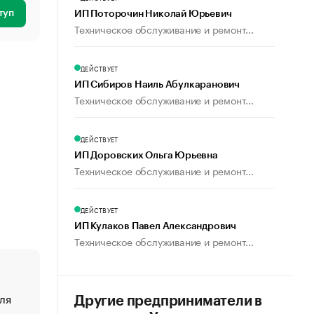
туп
ИП Поторочин Николай Юрьевич
Техническое обслуживание и ремонт...
ДЕЙСТВУЕТ
ИП Сибиров Наиль Абулкаранович
Техническое обслуживание и ремонт...
ДЕЙСТВУЕТ
ИП Доровских Ольга Юрьевна
Техническое обслуживание и ремонт...
ДЕЙСТВУЕТ
ИП Кулаков Павел Александрович
Техническое обслуживание и ремонт...
ля
«От спорта тело стареет иначе». Как живет глава ко
Другие предприниматели в
создавшей GTA