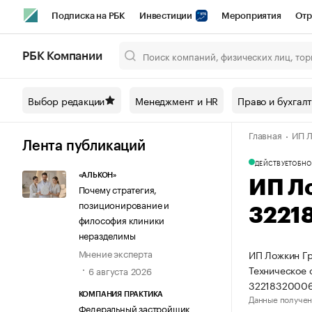
Подписка на РБК
Инвестиции
Мероприятия
Отр
Спорт
Школа управления РБК
РБК Образование
РБ
РБК Компании
Город
Стиль
Крипто
РБК Бизнес-среда
Дискусси
Выбор редакции
Менеджмент и HR
Право и бухгал
Спецпроекты СПб
Конференции СПб
Спецпроекты
Главная
ИП Л
Технологии и медиа
Финансы
Рынок наличной валют
Лента публикаций
ДЕЙСТВУЕТ
ОБНО
«АЛЬКОН»
ИП Л
Почему стратегия,
позиционирование и
3221
философия клиники
неразделимы
Мнение эксперта
ИП Ложкин Гр
Техническое 
6 августа 2026
32218320006
КОМПАНИЯ ПРАКТИКА
Данные получен
Федеральный застройщик