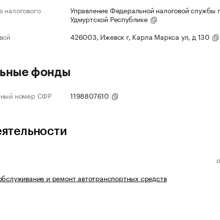
 налогового
Управление Федеральной налоговой службы 
Удмуртской Республике
вой
426003, Ижевск г, Карла Маркса ул, д 130
ьные фонды
нный номер СФР
1198807610
еятельности
обслуживание и ремонт автотранспортных средств