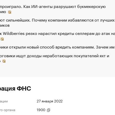
 проиграло. Как ИИ-агенты разрушают букмекерскую
рию
ют сильнейших. Почему компании избавляются от лучших
ников
к Wildberries резко нарастил кредиты селлерам до атак н
ики открыли новый способ вредить компаниям. Зачем им
оговики ищут доходы неработающих покупателей яхт и
р
рация ФНС
ации
27 января 2022
го органа
1900