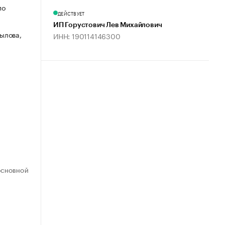
по
ДЕЙСТВУЕТ
ИП Горустович Лев Михайлович
рылова,
ИНН: 190114146300
ОСНОВНОЙ