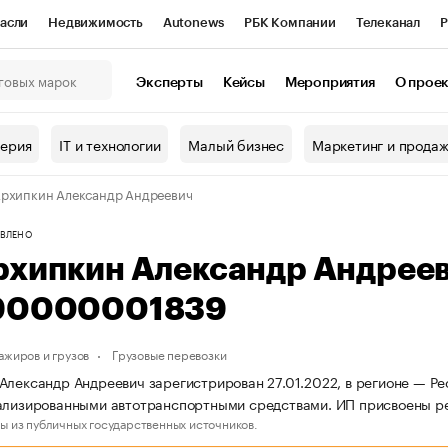
асли
Недвижимость
Autonews
РБК Компании
Телеканал
Р
К Курсы
РБК Life
Тренды
Визионеры
Национальные проекты
Эксперты
Кейсы
Мероприятия
О прое
онный клуб
Исследования
Кредитные рейтинги
Франшизы
Г
терия
IT и технологии
Малый бизнес
Маркетинг и прода
Проверка контрагентов
Политика
Экономика
Бизнес
рхипкин Александр Андреевич
ы
ВЛЕНО
рхипкин Александр Андрее
90000001839
ажиров и грузов
Грузовые перевозки
Александр Андреевич зарегистрирован 27.01.2022, в регионе — Ре
иализированными автотранспортными средствами. ИП присвоены 
ы из публичных государственных источников.