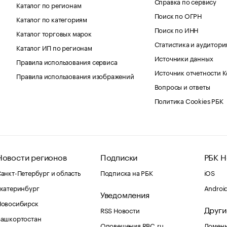
Справка по сервису
Каталог по регионам
Поиск по ОГРН
Каталог по категориям
Поиск по ИНН
Каталог торговых марок
Статистика и аудитори
Каталог ИП по регионам
Источники данных
Правила использования сервиса
Источник отчетности 
Правила использования изображений
Вопросы и ответы
Политика Cookies РБК
Новости регионов
Подписки
РБК Н
анкт-Петербург и область
Подписка на РБК
iOS
катеринбург
Androi
Уведомления
Новосибирск
Други
RSS Новости
Башкортостан
Оповещения RBC.ru
Домены