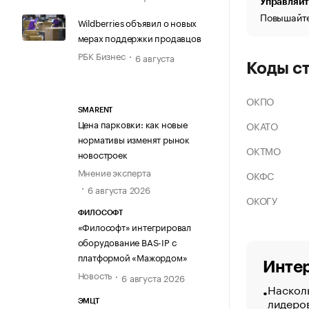
Управляйт
Повышайте
Wildberries объявил о новых
мерах поддержки продавцов
РБК Бизнес
6 августа
Коды с
ОКПО
SMARENT
Цена парковки: как новые
ОКАТО
нормативы изменят рынок
ОКТМО
новостроек
Мнение эксперта
ОКФС
6 августа 2026
ОКОГУ
ФИЛОСОФТ
«Философт» интегрировал
оборудование BAS-IP с
платформой «Мажордом»
Интер
Новость
6 августа 2026
Насколь
лидеро
ЭМЦТ