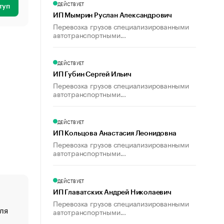
ДЕЙСТВУЕТ
туп
ИП Мымрин Руслан Александрович
Перевозка грузов специализированными
автотранспортными...
ДЕЙСТВУЕТ
ИП Губин Сергей Ильич
Перевозка грузов специализированными
автотранспортными...
ДЕЙСТВУЕТ
ИП Кольцова Анастасия Леонидовна
Перевозка грузов специализированными
автотранспортными...
ДЕЙСТВУЕТ
ИП Главатских Андрей Николаевич
Перевозка грузов специализированными
ля
«От спорта тело стареет иначе». Как живет глава ко
автотранспортными...
создавшей GTA