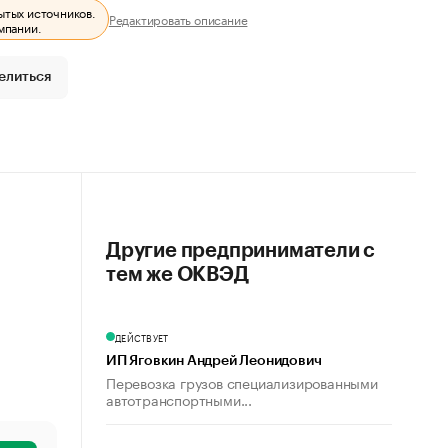
ытых источников.
Редактировать описание
мпании.
елиться
Другие предприниматели с
тем же ОКВЭД
ДЕЙСТВУЕТ
ИП Яговкин Андрей Леонидович
Перевозка грузов специализированными
автотранспортными...