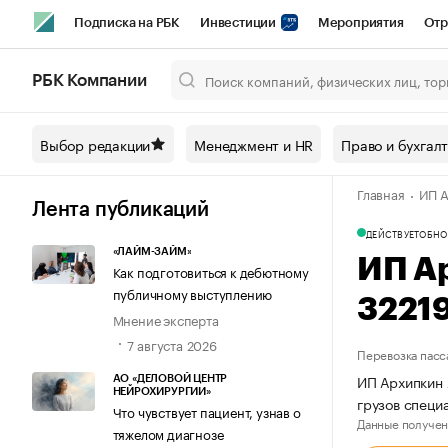
Подписка на РБК
Инвестиции
Мероприятия
Отр
Спорт
Школа управления РБК
РБК Образование
РБ
РБК Компании
Город
Стиль
Крипто
РБК Бизнес-среда
Дискусси
Выбор редакции
Менеджмент и HR
Право и бухгал
Спецпроекты СПб
Конференции СПб
Спецпроекты
Главная
ИП А
Технологии и медиа
Финансы
Рынок наличной валют
Лента публикаций
ДЕЙСТВУЕТ
ОБНО
«ЛАЙМ-ЗАЙМ»
ИП А
Как подготовиться к дебютному
публичному выступлению
3221
Мнение эксперта
7 августа 2026
Перевозка пасс
ИП Архипкин 
АО «ДЕЛОВОЙ ЦЕНТР
НЕЙРОХИРУРГИИ»
грузов спец
Что чувствует пациент, узнав о
Данные получен
тяжелом диагнозе