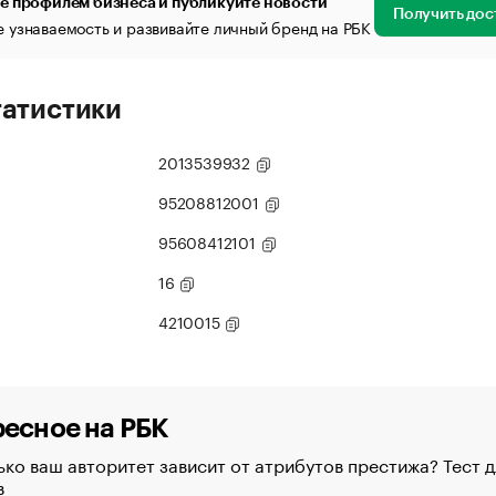
е профилем бизнеса и публикуйте новости
Получить дос
 узнаваемость и развивайте личный бренд на РБК
татистики
2013539932
95208812001
95608412101
16
4210015
есное на РБК
ко ваш авторитет зависит от атрибутов престижа? Тест д
в