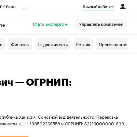
...
БК Вино
Личный кабинет
Стать экспертом
Управлять компанией
кте
азета
жи
Финансы
Недвижимость
Ретейл
Производство
вич — ОГРНИП:
спублика Хакасия. Основной вид деятельности: Перевозка
реквизиты ИНН: 190502266558 и ОГРНИП: 322190000001839.