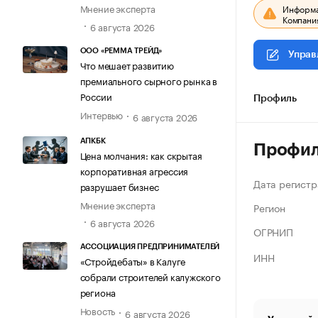
Мнение эксперта
Информац
Компания
6 августа 2026
ООО «РЕММА ТРЕЙД»
Управ
Что мешает развитию
премиального сырного рынка в
России
Профиль
Интервью
6 августа 2026
АПКБК
Профи
Цена молчания: как скрытая
корпоративная агрессия
Дата регистр
разрушает бизнес
Мнение эксперта
Регион
6 августа 2026
ОГРНИП
АССОЦИАЦИЯ ПРЕДПРИНИМАТЕЛЕЙ
ИНН
«Стройдебаты» в Калуге
собрали строителей калужского
региона
Новость
6 августа 2026