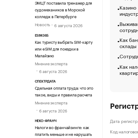
ЭМЦТ поставила тренажер для
Казино
судомехаников в Морской
индуст
колледж в Петербурге
Выжива
Новость
6 августа 2026
сотруд
ESIM365
Как бан
Как туристу выбрать SIM-карту
склады
или eSIM для поездки в
Сотрудн
Малайзию
Мнение эксперта
Как нал
6 августа 2026
кварти
СПЕКТРДАТА
Сдельная оплата труда: что это
такое, виды и правила расчета
Мнение эксперта
Регист
6 августа 2026
Дата регистр
НЕКО-ФРАНЧ
Налоги во франчайзинге: как
Код налогово
платить меньше и не нарушать