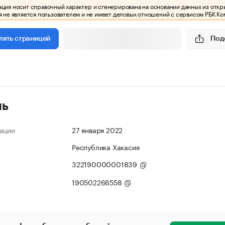
ия носит справочный характер и сгенерирована на основании данных из откр
 не является пользователем и не имеет деловых отношений с сервисом РБК Ко
Под
лять страницей
ль
ации
27 января 2022
Республика Хакасия
322190000001839
190502266558