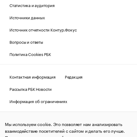
Статистика и аудитория
Источники данных
Источник отчетности Контур.Фокус
Вопросы и ответы
Политика Cookies РБК
Контактная информация
Редакция
Рассылка РБК Новости
Информация об ограничениях
Правовая информация
О соблюдении авторских прав
Мы используем cookie. Это позволяет нам анализировать
© АО «РОСБИЗНЕСКОНСАЛТИНГ»,
1995–2026.
Сообщения
и материалы информационного агентства «РБК»
взаимодействие посетителей с сайтом и делать его лучше.
(зарегистрировано Федеральной службой по надзору в сфере