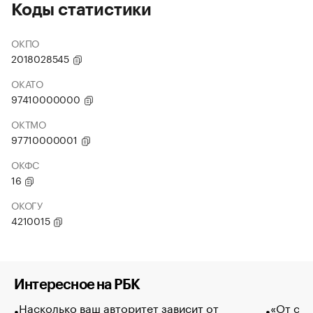
Коды статистики
ОКПО
2018028545
ОКАТО
97410000000
ОКТМО
97710000001
ОКФС
16
ОКОГУ
4210015
Интересное на РБК
Насколько ваш авторитет зависит от
«От спо