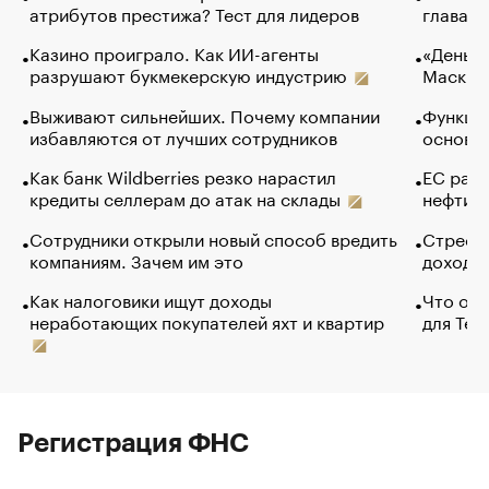
атрибутов престижа? Тест для лидеров
глава к
Казино проиграло. Как ИИ-агенты
«Деньги
разрушают букмекерскую индустрию
Маск в 
Выживают сильнейших. Почему компании
Функции
избавляются от лучших сотрудников
основ э
Как банк Wildberries резко нарастил
ЕС раз
кредиты селлерам до атак на склады
нефти —
Сотрудники открыли новый способ вредить
Стресс 
компаниям. Зачем им это
доходов
Как налоговики ищут доходы
Что обв
неработающих покупателей яхт и квартир
для Tel
Регистрация ФНС