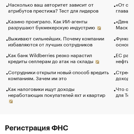
Насколько ваш авторитет зависит от
«От спо
атрибутов престижа? Тест для лидеров
глава к
Казино проиграло. Как ИИ-агенты
«Деньги
разрушают букмекерскую индустрию
Маск в 
Выживают сильнейших. Почему компании
Функции
избавляются от лучших сотрудников
основ э
Как банк Wildberries резко нарастил
ЕС раз
кредиты селлерам до атак на склады
нефти —
Сотрудники открыли новый способ вредить
Стресс 
компаниям. Зачем им это
доходов
Как налоговики ищут доходы
Что обв
неработающих покупателей яхт и квартир
для Tel
Регистрация ФНС