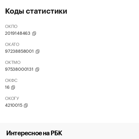
Коды статистики
ОКПО
2019148463
ОКАТО
97238858001
ОКТМО
97538000131
ОКФС
16
ОКОГУ
4210015
Интересное на РБК