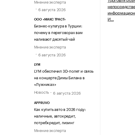
Мнение эксперта
непосредств
6 августа 2026
информацион
И…
ООО «МАКС ТРАСТ»
Бизнес-культура в Турции:
почему в переговорах вам
наливают десятый чай
Мнение эксперта
6 августа 2026
LYM
LYM обеспечил 3D-полет и связь
на концерте Димы Билана в
«Лужниках»
Новость
6 августа 2026
APPRUVO
Как купить авто в 2026 году:
наличные, автокредит,
потребкредит, лизинг
Мнение эксперта