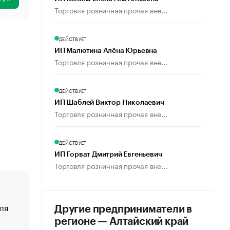
Торговля розничная прочая вне...
ДЕЙСТВУЕТ
ИП Малютина Алёна Юрьевна
Торговля розничная прочая вне...
ДЕЙСТВУЕТ
ИП Шаблей Виктор Николаевич
Торговля розничная прочая вне...
ДЕЙСТВУЕТ
ИП Горват Дмитрий Евгеньевич
Торговля розничная прочая вне...
ля
«От спорта тело стареет иначе». Как живет глава ко
Другие предприниматели в
создавшей GTA
регионе — Алтайский край