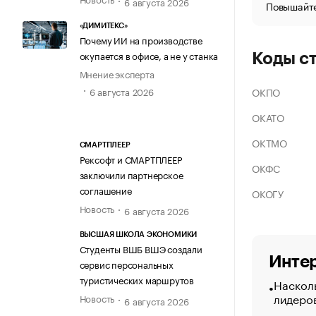
6 августа 2026
Повышайте
«ДИМИТЕКС»
Почему ИИ на производстве
окупается в офисе, а не у станка
Коды с
Мнение эксперта
ОКПО
6 августа 2026
ОКАТО
ОКТМО
СМАРТПЛЕЕР
Рексофт и СМАРТПЛЕЕР
ОКФС
заключили партнерское
соглашение
ОКОГУ
Новость
6 августа 2026
ВЫСШАЯ ШКОЛА ЭКОНОМИКИ
Студенты ВШБ ВШЭ создали
Интер
сервис персональных
туристических маршрутов
Насколь
лидеро
Новость
6 августа 2026