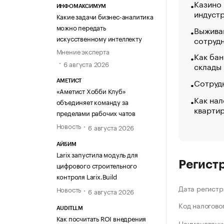
Казино
ИНФОМАКСИМУМ
индуст
Какие задачи бизнес-аналитика
можно передать
Выжива
искусственному интеллекту
сотруд
Мнение эксперта
Как бан
6 августа 2026
склады
Сотрудн
АМЕТИСТ
«Аметист Хобби Клуб»
Как нал
объединяет команду за
кварти
пределами рабочих чатов
Новость
6 августа 2026
АЙБИМ
Larix запустила модуль для
Регист
цифрового строительного
контроля Larix.Build
Дата регистр
Новость
6 августа 2026
Код налогово
AUDITLLM
Как посчитать ROI внедрения
Наименование