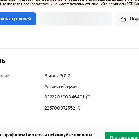
 не является пользователем и не имеет деловых отношений с сервисом РБК Ко
Под
лять страницей
ль
ации
6 июня 2022
Алтайский край
322220200046401
225700972552
е профилем бизнеса и публикуйте новости
Получить дос