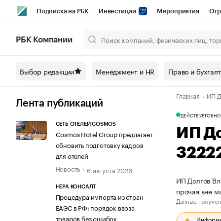
Подписка на РБК
Инвестиции
Мероприятия
Отр
Спорт
Школа управления РБК
РБК Образование
РБ
РБК Компании
Город
Стиль
Крипто
РБК Бизнес-среда
Дискусси
Выбор редакции
Менеджмент и HR
Право и бухгал
Спецпроекты СПб
Конференции СПб
Спецпроекты
Главная
ИП Д
Технологии и медиа
Финансы
Рынок наличной валют
Лента публикаций
ДЕЙСТВУЕТ
ОБНО
СЕТЬ ОТЕЛЕЙ COSMOS
ИП Д
Cosmos Hotel Group предлагает
обновить подготовку кадров
3222
для отелей
Новость
6 августа 2026
ИП Долгов Вл
НЕРА КОНСАЛТ
прочая вне м
Процедура импорта из стран
Данные получен
ЕАЭС в РФ: порядок ввоза
товаров без ошибок
Информац