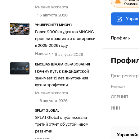
Компания
Мнение эксперта
6 августа 2026
Управ
УНИВЕРСИТЕТ МИСИС
Более 9000 студентов МИСИС
прошли практики и стажировки
Профиль
в 2025-2026 году
Новость
6 августа 2026
Профи
ВЫСШАЯ ШКОЛА ОБРАЗОВАНИЯ
Почему путь к кандидатской
Дата регистр
занимает 15 лет: внутренняя
кухня профессии
Регион
Мнение эксперта
ОГРНИП
6 августа 2026
ИНН
SPLAT GLOBAL
SPLAT Global опубликовала
третий отчет об устойчивом
развитии
Управляйт
Новость