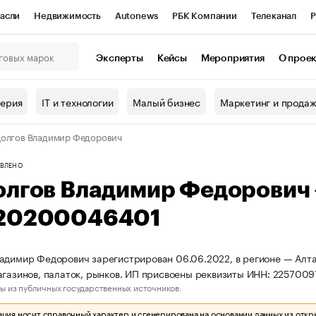
асли
Недвижимость
Autonews
РБК Компании
Телеканал
Р
К Курсы
РБК Life
Тренды
Визионеры
Национальные проекты
Эксперты
Кейсы
Мероприятия
О прое
онный клуб
Исследования
Кредитные рейтинги
Франшизы
Г
терия
IT и технологии
Малый бизнес
Маркетинг и прода
Проверка контрагентов
Политика
Экономика
Бизнес
олгов Владимир Федорович
ы
ВЛЕНО
олгов Владимир Федорович
20200046401
адимир Федорович зарегистрирован 06.06.2022, в регионе — Алтай
агазинов, палаток, рынков. ИП присвоены реквизиты ИНН: 22570
ы из публичных государственных источников.
ия носит справочный характер и сгенерирована на основании данных из откр