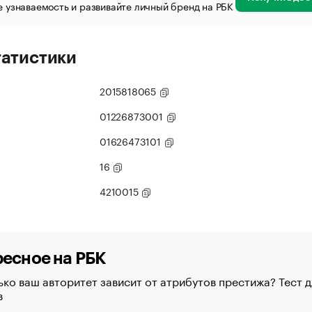
 узнаваемость и развивайте личный бренд на РБК
татистики
2015818065
01226873001
01626473101
16
4210015
есное на РБК
ко ваш авторитет зависит от атрибутов престижа? Тест д
в