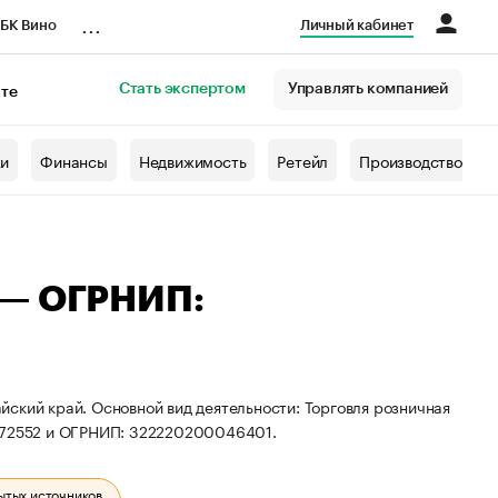
...
БК Вино
Личный кабинет
Стать экспертом
Управлять компанией
кте
азета
жи
Финансы
Недвижимость
Ретейл
Производство
 — ОГРНИП:
ский край. Основной вид деятельности: Торговля розничная
0972552 и ОГРНИП: 322220200046401.
ытых источников.