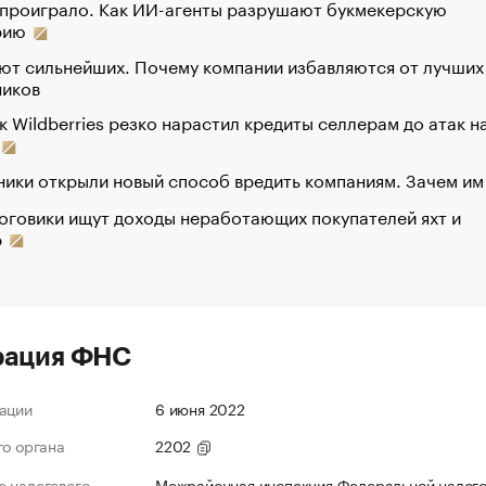
 проиграло. Как ИИ-агенты разрушают букмекерскую
рию
ют сильнейших. Почему компании избавляются от лучших
ников
к Wildberries резко нарастил кредиты селлерам до атак н
ики открыли новый способ вредить компаниям. Зачем им
оговики ищут доходы неработающих покупателей яхт и
р
рация ФНС
ации
6 июня 2022
го органа
2202
 налогового
Межрайонная инспекция Федеральной налог