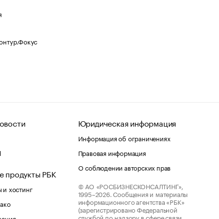
я
Контур.Фокус
овости
Юридическая информация
Информация об ограничениях
d
Правовая информация
О соблюдении авторских прав
е продукты РБК
© АО «РОСБИЗНЕСКОНСАЛТИНГ»,
 и хостинг
1995–2026.
Сообщения и материалы
информационного агентства «РБК»
лако
(зарегистрировано Федеральной
службой по надзору в сфере связи,
шения