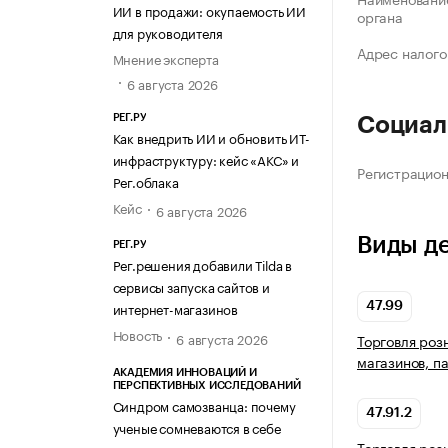
ИИ в продажи: окупаемость ИИ
органа
для руководителя
Адрес налого
Мнение эксперта
6 августа 2026
РЕГ.РУ
Социал
Как внедрить ИИ и обновить ИТ-
инфраструктуру: кейс «АКС» и
Регистрацио
Рег.облака
Кейс
6 августа 2026
Виды д
РЕГ.РУ
Рег.решения добавили Tilda в
сервисы запуска сайтов и
интернет-магазинов
47.99
Новость
6 августа 2026
Торговля роз
магазинов, п
АКАДЕМИЯ ИННОВАЦИЙ И
ПЕРСПЕКТИВНЫХ ИССЛЕДОВАНИЙ
Синдром самозванца: почему
47.91.2
ученые сомневаются в себе
Торговля роз