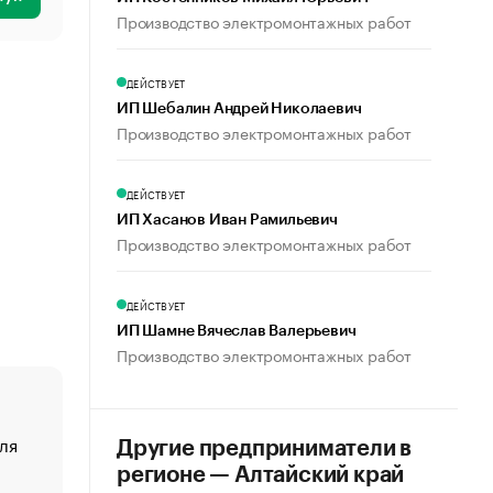
Производство электромонтажных работ
ДЕЙСТВУЕТ
ИП Шебалин Андрей Николаевич
Производство электромонтажных работ
ДЕЙСТВУЕТ
ИП Хасанов Иван Рамильевич
Производство электромонтажных работ
ДЕЙСТВУЕТ
ИП Шамне Вячеслав Валерьевич
Производство электромонтажных работ
ля
«От спорта тело стареет иначе». Как живет глава ко
Другие предприниматели в
создавшей GTA
регионе — Алтайский край