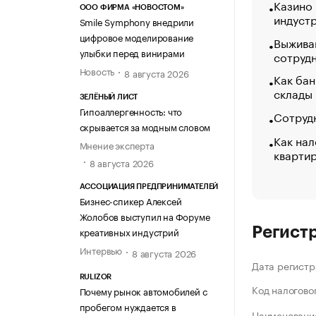
Казино
ООО ФИРМА «НОВОСТОМ»
индуст
Smile Symphony внедрили
цифровое моделирование
Выжива
улыбки перед винирами
сотруд
Новость
8 августа 2026
Как бан
склады
ЗЕЛЁНЫЙ ЛИСТ
Гипоаллергенность: что
Сотрудн
скрывается за модным словом
Как нал
Мнение эксперта
кварти
8 августа 2026
АССОЦИАЦИЯ ПРЕДПРИНИМАТЕЛЕЙ
Бизнес-спикер Алексей
Жолобов выступил на Форуме
Регист
креативных индустрий
Интервью
8 августа 2026
Дата регистр
RULIZOR
Код налогово
Почему рынок автомобилей с
пробегом нуждается в
Наименование