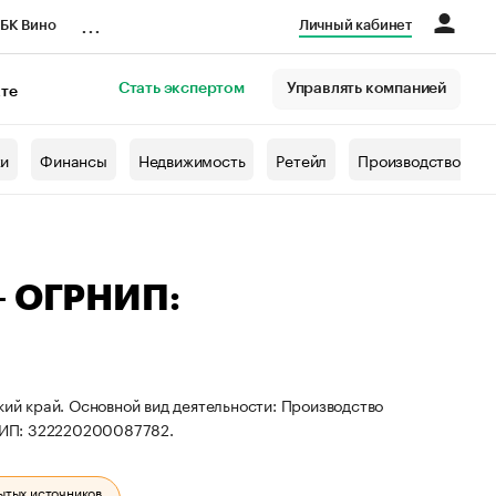
...
БК Вино
Личный кабинет
Стать экспертом
Управлять компанией
кте
азета
жи
Финансы
Недвижимость
Ретейл
Производство
— ОГРНИП:
кий край. Основной вид деятельности: Производство
НИП: 322220200087782.
ытых источников.