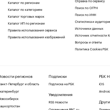
Справка по сервису
Каталог по регионам
Поиск по ОГРН
Каталог по категориям
Поиск по ИНН
Каталог торговых марок
Статистика и аудитори
Каталог ИП по регионам
Источники данных
Правила использования сервиса
Источник отчетности 
Правила использования изображений
Вопросы и ответы
Политика Cookies РБК
Новости регионов
Подписки
РБК Н
анкт-Петербург и область
Подписка на РБК
iOS
катеринбург
Androi
Уведомления
Новосибирск
Други
RSS Новости
Башкортостан
Оповещения RBC.ru
Домены