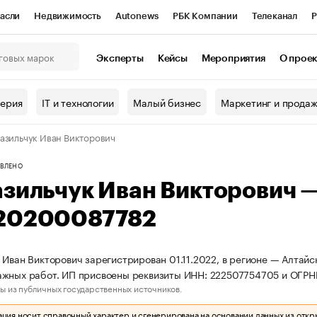
асли
Недвижимость
Autonews
РБК Компании
Телеканал
Р
К Курсы
РБК Life
Тренды
Визионеры
Национальные проекты
Эксперты
Кейсы
Мероприятия
О прое
онный клуб
Исследования
Кредитные рейтинги
Франшизы
Г
терия
IT и технологии
Малый бизнес
Маркетинг и прода
Проверка контрагентов
Политика
Экономика
Бизнес
азильчук Иван Викторович
ы
ВЛЕНО
азильчук Иван Викторович 
20200087782
 Иван Викторович зарегистрирован 01.11.2022, в регионе — Алтайс
ажных работ. ИП присвоены реквизиты ИНН: 222507754705 и ОГР
ы из публичных государственных источников.
ия носит справочный характер и сгенерирована на основании данных из откр