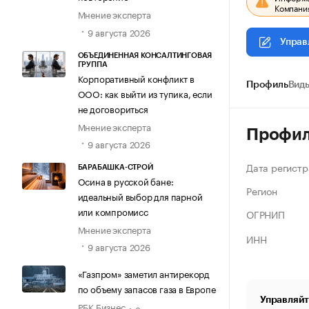
Компания
Мнение эксперта
9 августа 2026
Управ
ОБЪЕДИНЕННАЯ КОНСАЛТИНГОВАЯ
ГРУППА
Корпоративный конфликт в
Профиль
Виды
ООО: как выйти из тупика, если
не договориться
Мнение эксперта
Профи
9 августа 2026
Дата регистр
БАРАБАШКА-СТРОЙ
Осина в русской бане:
Регион
идеальный выбор для парной
или компромисс
ОГРНИП
Мнение эксперта
ИНН
9 августа 2026
«Газпром» заметил антирекорд
по объему запасов газа в Европе
Управляйт
РБК Бизнес
8 августа