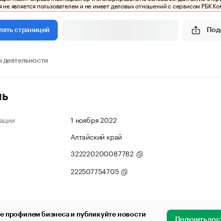
 не является пользователем и не имеет деловых отношений с сервисом РБК Ко
Под
лять страницей
 деятельности
ль
ации
1 ноября 2022
Алтайский край
322220200087782
222507754705
е профилем бизнеса и публикуйте новости
Получить дос