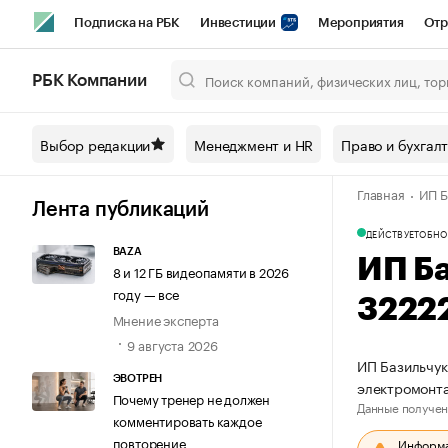
Подписка на РБК
Инвестиции
Мероприятия
Отр
Спорт
Школа управления РБК
РБК Образование
РБ
РБК Компании
Город
Стиль
Крипто
РБК Бизнес-среда
Дискусси
Выбор редакции
Менеджмент и HR
Право и бухгал
Спецпроекты СПб
Конференции СПб
Спецпроекты
Главная
ИП Б
Технологии и медиа
Финансы
Рынок наличной валют
Лента публикаций
ДЕЙСТВУЕТ
ОБНО
BAZA
ИП Б
8 и 12 ГБ видеопамяти в 2026
году — все
3222
Мнение эксперта
9 августа 2026
ИП Базильчук
ЭВОТРЕН
электромонт
Почему тренер не должен
Данные получен
комментировать каждое
повторение
Информац