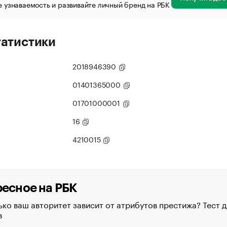
 узнаваемость и развивайте личный бренд на РБК
татистики
2018946390
01401365000
01701000001
16
4210015
есное на РБК
ко ваш авторитет зависит от атрибутов престижа? Тест д
в