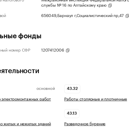
службы № 16 по Алтайскому краю
вой
656049,Барнаул г,Социалистический пр,47
ьные фонды
нный номер СФР
1207412006
еятельности
43.32
ОСНОВНОЙ
о электромонтажных работ
Работы столярные и плотничные
43.13
о жилых и нежилых зданий
Разведочное бурение