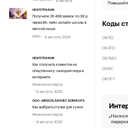
Повышайте
НЕФТЕТРАФИК
Получили 26 468 заявок по 38 р
через ВК: кейс онлайн-школы в
Коды с
мягкой нише
Кейс
8 августа 2026
ОКПО
ОКАТО
ОКТМО
НЕФТЕТРАФИК
Как получить клиентов на
ОКФС
спецтехнику: находим лиды в
интернете
ОКОГУ
Мнение эксперта
8 августа 2026
ООО «МЕБЕЛЬ БИЗНЕС КОМФОРТ»
Интер
Как выбрать стулья для кухни
Мнение эксперта
Насколь
лидеро
8 августа 2026