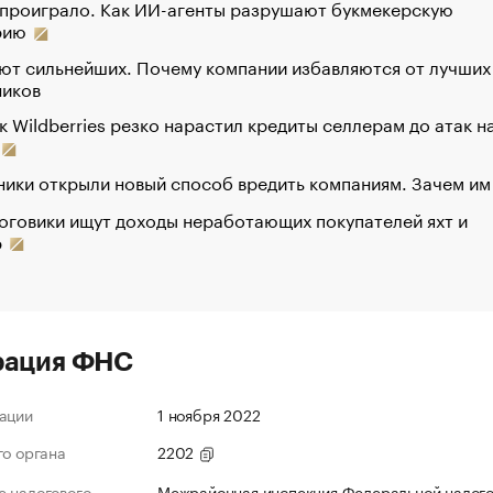
 проиграло. Как ИИ-агенты разрушают букмекерскую
рию
ют сильнейших. Почему компании избавляются от лучших
ников
к Wildberries резко нарастил кредиты селлерам до атак н
ики открыли новый способ вредить компаниям. Зачем им
оговики ищут доходы неработающих покупателей яхт и
р
рация ФНС
ации
1 ноября 2022
го органа
2202
 налогового
Межрайонная инспекция Федеральной налог