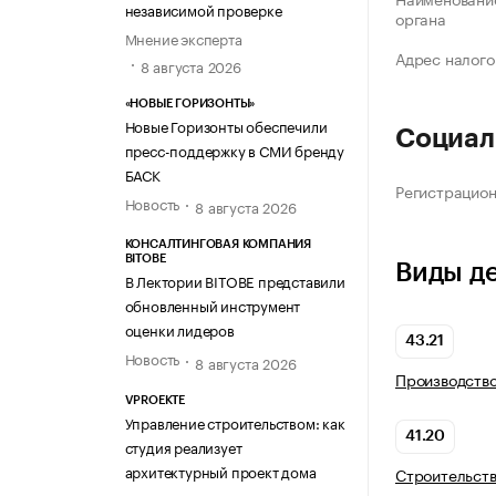
независимой проверке
органа
Мнение эксперта
Адрес налого
8 августа 2026
«НОВЫЕ ГОРИЗОНТЫ»
Новые Горизонты обеспечили
Социал
пресс-поддержку в СМИ бренду
БАСК
Регистрацио
Новость
8 августа 2026
КОНСАЛТИНГОВАЯ КОМПАНИЯ
BITOBE
Виды д
В Лектории BITOBE представили
обновленный инструмент
оценки лидеров
43.21
Новость
8 августа 2026
Производств
VPROEKTE
Управление строительством: как
41.20
студия реализует
архитектурный проект дома
Строительств