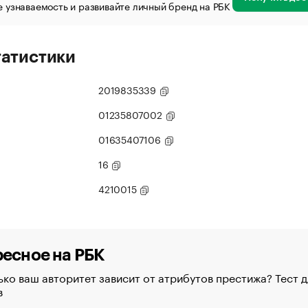
 узнаваемость и развивайте личный бренд на РБК
татистики
2019835339
01235807002
01635407106
16
4210015
есное на РБК
ко ваш авторитет зависит от атрибутов престижа? Тест д
в