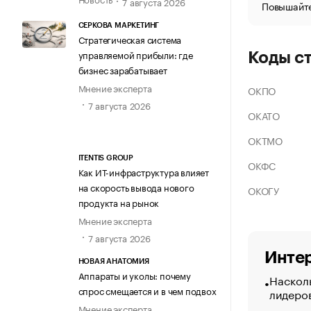
7 августа 2026
Повышайте
СЕРКОВА МАРКЕТИНГ
Стратегическая система
управляемой прибыли: где
Коды с
бизнес зарабатывает
Мнение эксперта
ОКПО
7 августа 2026
ОКАТО
ОКТМО
ITENTIS GROUP
ОКФС
Как ИТ-инфраструктура влияет
на скорость вывода нового
ОКОГУ
продукта на рынок
Мнение эксперта
7 августа 2026
Интер
НОВАЯ АНАТОМИЯ
Аппараты и уколы: почему
Насколь
спрос смещается и в чем подвох
лидеро
Мнение эксперта