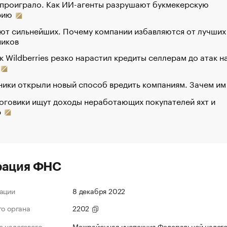
 проиграло. Как ИИ-агенты разрушают букмекерскую
рию
ют сильнейших. Почему компании избавляются от лучших
ников
к Wildberries резко нарастил кредиты селлерам до атак н
ики открыли новый способ вредить компаниям. Зачем им
оговики ищут доходы неработающих покупателей яхт и
р
рация ФНС
ации
8 декабря 2022
го органа
2202
 налогового
Межрайонная инспекция Федеральной налог