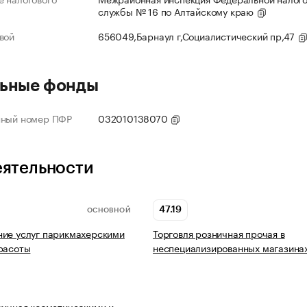
службы № 16 по Алтайскому краю
вой
656049,Барнаул г,Социалистический пр,47
ьные фонды
нный номер ПФР
032010138070
еятельности
47.19
ОСНОВНОЙ
ие услуг парикмахерскими
Торговля розничная прочая в
расоты
неспециализированных магазина
ничная косметическими и