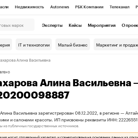
асли
Недвижимость
Autonews
РБК Компании
Телеканал
Р
К Курсы
РБК Life
Тренды
Визионеры
Национальные проекты
Эксперты
Кейсы
Мероприятия
О прое
онный клуб
Исследования
Кредитные рейтинги
Франшизы
Г
терия
IT и технологии
Малый бизнес
Маркетинг и прода
Проверка контрагентов
Политика
Экономика
Бизнес
ахарова Алина Васильевна
ы
ВЛЕНО
ахарова Алина Васильевна
20200098887
Алина Васильевна зарегистрирован 08.12.2022, в регионе — Алтай
кими и салонами красоты. ИП присвоены реквизиты ИНН: 2222655
ы из публичных государственных источников.
ия носит справочный характер и сгенерирована на основании данных из откр