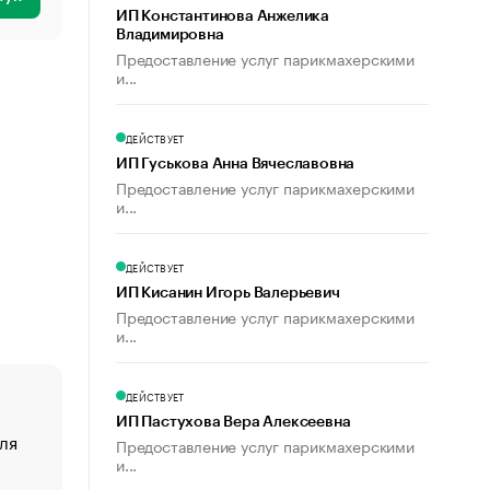
ИП Константинова Анжелика
Владимировна
Предоставление услуг парикмахерскими
и...
ДЕЙСТВУЕТ
ИП Гуськова Анна Вячеславовна
Предоставление услуг парикмахерскими
и...
ДЕЙСТВУЕТ
ИП Кисанин Игорь Валерьевич
Предоставление услуг парикмахерскими
и...
ДЕЙСТВУЕТ
ИП Пастухова Вера Алексеевна
ля
«От спорта тело стареет иначе». Как живет глава ко
Предоставление услуг парикмахерскими
создавшей GTA
и...