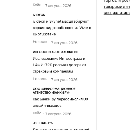
Кейс
7 августа 2026
товарами лич
специализир
IVIDEON
ivideon и Skynet масштабируют
сервис видеонаблюдения Vizor в
Кыргызстане
Новость
7 августа 2026
ИНГОССТРАХ. СТРАХОВАНИЕ
Исследование Ингосстраха и
НАФИ: 72% россиян доверяют
страховым компаниям
Новость
7 августа 2026
ООО «ИНФОРМАЦИОННОЕ
АГЕНТСТВО «БАНКИ.РУ»
Как Банки.ру переосмыслил UX
онлайн-вкладов
Кейс
7 августа 2026
«СЛЕТАТЬ.РУ»
Как считать маркетинг, который