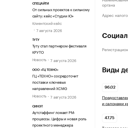
органа
СПЕЦАЙТИ
От сильных проектов к сильному
Адрес налого
сайту: кейс «Студии Ю»
Клиентский кейс
7 августа 2026
Социал
ТУТУ
Туту стал партнером фестиваля
Регистрацио
КРУТО
Новость
7 августа 2026
Виды д
ООО «ГЦ ТЕХНО»
ГЦ «ТЕХНО» сосредоточит
поставки ключевых
направлений XCMG
96.02
Новость
7 августа 2026
Предоставлен
и салонами к
СИНЭТ
Аутстаффинг ломает PM-
процессы. Цифры и новая роль
47.75
проектного менеджера
Торговля роз