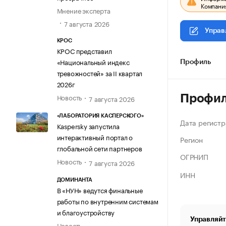
Компания
Мнение эксперта
7 августа 2026
Управ
КРОС
КРОС представил
«Национальный индекс
Профиль
тревожностей» за II квартал
2026г
Новость
Профи
7 августа 2026
«ЛАБОРАТОРИЯ КАСПЕРСКОГО»
Дата регистр
Kaspersky запустила
интерактивный портал о
Регион
глобальной сети партнеров
ОГРНИП
Новость
7 августа 2026
ИНН
ДОМИНАНТА
В «НУН» ведутся финальные
работы по внутренним системам
и благоустройству
Управляйт
Новость