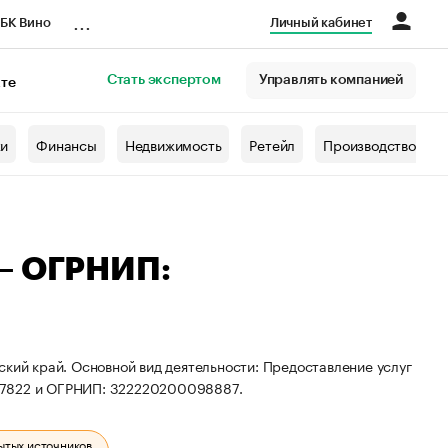
...
БК Вино
Личный кабинет
Стать экспертом
Управлять компанией
кте
азета
жи
Финансы
Недвижимость
Ретейл
Производство
 — ОГРНИП:
ский край. Основной вид деятельности: Предоставление услуг
17822 и ОГРНИП: 322220200098887.
ытых источников.