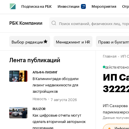
Подписка на РБК
Инвестиции
Мероприятия
Отр
Спорт
Школа управления РБК
РБК Образование
РБ
РБК Компании
Город
Стиль
Крипто
РБК Бизнес-среда
Дискусси
Выбор редакции
Менеджмент и HR
Право и бухгал
Спецпроекты СПб
Конференции СПб
Спецпроекты
Главная
ИП С
Технологии и медиа
Финансы
Рынок наличной валют
Лента публикаций
ДЕЙСТВУЕТ
ОБНО
АЛЬФА-ЛИЗИНГ
ИП С
В Калининграде обсудили
лизинг недвижимости для
3222
застройщиков
Новость
7 августа 2026
ИП Сахарова 
RULIZOR
парикмахерс
Как цифровые отчеты могут
Данные получен
сделать вторичный авторынок
прозрачнее
Информац