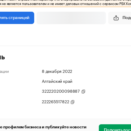
 не является пользователем и не имеет деловых отношений с сервисом РБК Ко
Под
лять страницей
ль
ации
8 декабря 2022
Алтайский край
322220200098887
222265517822
е профилем бизнеса и публикуйте новости
Получить дос