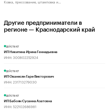
Ковка, прессование, штамповка и...
Другие предприниматели в
регионе — Краснодарский край
ДЕЙСТВУЕТ
ИП Никитина Ирина Геннадьевна
ИНН: 300802252924
ДЕЙСТВУЕТ
ИП Ованесян Гари Викторович
ИНН: 231713279030
ДЕЙСТВУЕТ
ИП Бабоян Сусанна Азатовна
ИНН: 522102686981