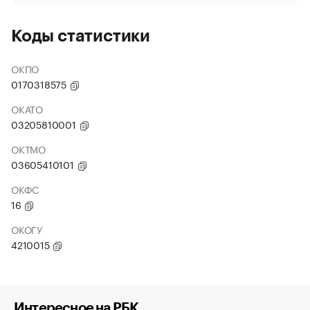
Коды статистики
ОКПО
0170318575
ОКАТО
03205810001
ОКТМО
03605410101
ОКФС
16
ОКОГУ
4210015
Интересное на РБК