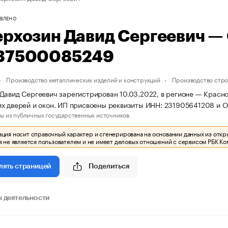
ВЛЕНО
ерхозин Давид Сергеевич —
37500085249
Производство металлических изделий и конструкций
Производство стро
Давид Сергеевич зарегистрирован 10.03.2022, в регионе — Красно
х дверей и окон. ИП присвоены реквизиты ИНН: 231905641208 и
ы из публичных государственных источников.
ия носит справочный характер и сгенерирована на основании данных из откр
 не является пользователем и не имеет деловых отношений с сервисом РБК Ко
Поделиться
лять страницей
 деятельности