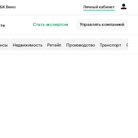
БК Вино
Личный кабинет
Город
Стать экспертом
Управлять компанией
кте
нсы
Недвижимость
Ретейл
Производство
Транспорт
Образ