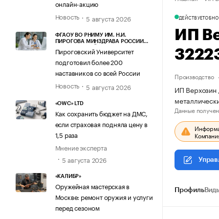
онлайн-акцию
Новость
5 августа 2026
ДЕЙСТВУЕТ
ОБНО
ИП В
ФГАОУ ВО РНИМУ ИМ. Н.И.
ПИРОГОВА МИНЗДРАВА РОССИИ
(ПИРОГОВСКИЙ УНИВЕРСИТЕТ)
Пироговский Университет
3222
подготовил более 200
наставников со всей России
Производство
Новость
5 августа 2026
ИП Верхозин 
металлически
«OWC» LTD
Данные получен
Как сохранить бюджет на ДМС,
если страховая подняла цену в
Информац
1,5 раза
Компания
Мнение эксперта
5 августа 2026
Управ
«КАЛИБР»
Оружейная мастерская в
Профиль
Виды
Москве: ремонт оружия и услуги
перед сезоном