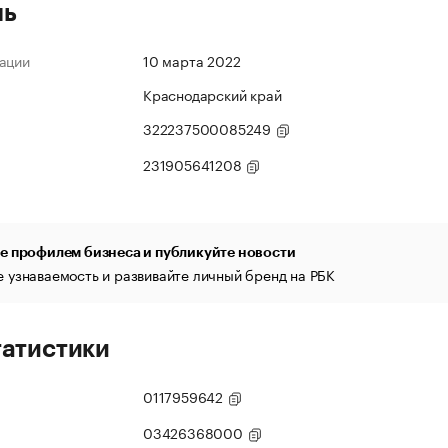
ль
ации
10 марта 2022
Краснодарский край
322237500085249
231905641208
е профилем бизнеса и публикуйте новости
 узнаваемость и развивайте личный бренд на РБК
татистики
0117959642
03426368000