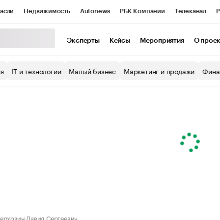
асли
Недвижимость
Autonews
РБК Компании
Телеканал
Р
К Курсы
РБК Life
Тренды
Визионеры
Национальные проекты
Эксперты
Кейсы
Мероприятия
О прое
уб
Исследования
Кредитные рейтинги
Франшизы
Газета
ия
IT и технологии
Малый бизнес
Маркетинг и продажи
Фина
Проверка контрагентов
Политика
Экономика
Бизнес
ы
ерхозин Давид Сергеевич