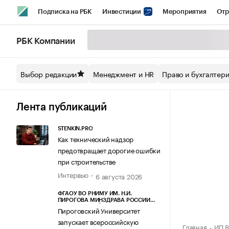
Подписка на РБК
Инвестиции
Мероприятия
Отр
Спорт
Школа управления РБК
РБК Образование
РБ
РБК Компании
Стиль
Крипто
РБК Бизнес-среда
Дискуссионный кл
Выбор редакции
Менеджмент и HR
Право и бухгалтер
Спецпроекты СПб
Конференции СПб
Спецпроекты
Технологии и медиа
Финансы
Рынок наличной валют
Лента публикаций
STENKIN.PRO
Как технический надзор
предотвращает дорогие ошибки
при строительстве
Интервью
6 августа 2026
ФГАОУ ВО РНИМУ ИМ. Н.И.
ПИРОГОВА МИНЗДРАВА РОССИИ
(ПИРОГОВСКИЙ УНИВЕРСИТЕТ)
Пироговский Университет
запускает всероссийскую
Главная
ИП В