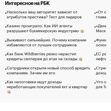
Интересное на РБК
Насколько ваш авторитет зависит от
«От спо
атрибутов престижа? Тест для лидеров
глава к
Казино проиграло. Как ИИ-агенты
«Деньги
разрушают букмекерскую индустрию
Маск в 
Выживают сильнейших. Почему компании
Функции
избавляются от лучших сотрудников
основ э
Как банк Wildberries резко нарастил
ЕС раз
кредиты селлерам до атак на склады
нефти —
Сотрудники открыли новый способ вредить
Стресс 
компаниям. Зачем им это
доходов
Как налоговики ищут доходы
Что обв
неработающих покупателей яхт и квартир
для Tel