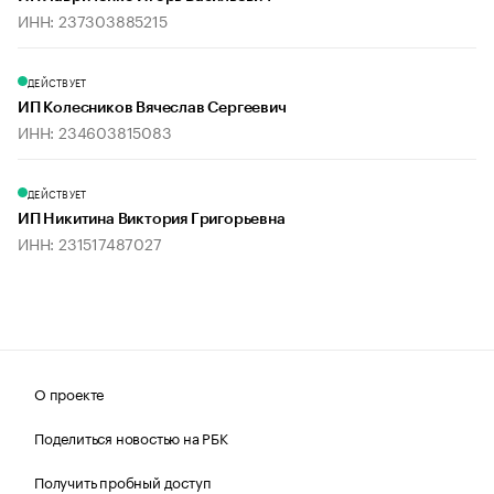
ИНН: 237303885215
ДЕЙСТВУЕТ
ИП Колесников Вячеслав Сергеевич
ИНН: 234603815083
ДЕЙСТВУЕТ
ИП Никитина Виктория Григорьевна
ИНН: 231517487027
О проекте
Поделиться новостью на РБК
Получить пробный доступ