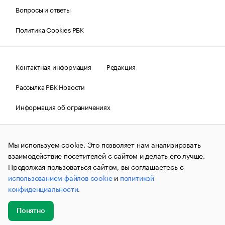
Вопросы и ответы
Политика Cookies РБК
Контактная информация
Редакция
Рассылка РБК Новости
Информация об ограничениях
Правовая информация
О соблюдении авторских прав
Мы используем cookie. Это позволяет нам анализировать
© АО «РОСБИЗНЕСКОНСАЛТИНГ»,
1995–2026.
Сообщения
и материалы информационного агентства «РБК»
взаимодействие посетителей с сайтом и делать его лучше.
(зарегистрировано Федеральной службой по надзору в сфере
Продолжая пользоваться сайтом, вы соглашаетесь с
связи, информационных технологий и массовых
использованием файлов cookie
и
политикой
коммуникаций (Роскомнадзор) 09.12.2015 за номером ИА
№ФС77-63848) сопровождаются пометкой «РБК». Отдельные
конфиденциальности
.
публикации могут содержать информацию,
не предназначенную для пользователей
до 18 лет.
companycardsfeedback@rbc.ru
Понятно
Добавить