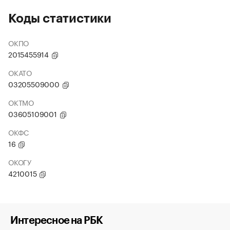
Коды статистики
ОКПО
2015455914
ОКАТО
03205509000
ОКТМО
03605109001
ОКФС
16
ОКОГУ
4210015
Интересное на РБК