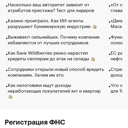
Насколько ваш авторитет зависит от
«От спо
атрибутов престижа? Тест для лидеров
глава к
Казино проиграло. Как ИИ-агенты
«Деньги
разрушают букмекерскую индустрию
Маск в 
Выживают сильнейших. Почему компании
Функции
избавляются от лучших сотрудников
основ э
Как банк Wildberries резко нарастил
ЕС раз
кредиты селлерам до атак на склады
нефти —
Сотрудники открыли новый способ вредить
Стресс 
компаниям. Зачем им это
доходов
Как налоговики ищут доходы
Что обв
неработающих покупателей яхт и квартир
для Tel
Регистрация ФНС