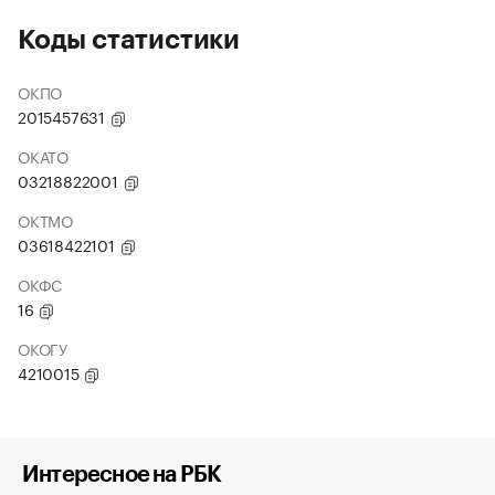
Коды статистики
ОКПО
2015457631
ОКАТО
03218822001
ОКТМО
03618422101
ОКФС
16
ОКОГУ
4210015
Интересное на РБК