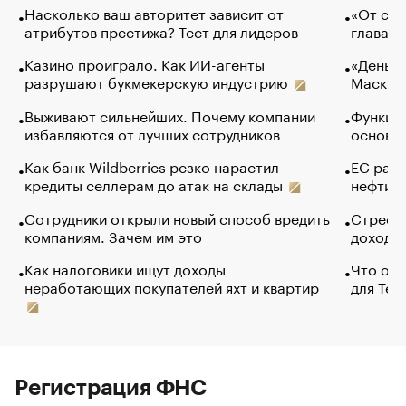
Насколько ваш авторитет зависит от
«От спо
атрибутов престижа? Тест для лидеров
глава к
Казино проиграло. Как ИИ-агенты
«Деньги
разрушают букмекерскую индустрию
Маск в 
Выживают сильнейших. Почему компании
Функции
избавляются от лучших сотрудников
основ э
Как банк Wildberries резко нарастил
ЕС раз
кредиты селлерам до атак на склады
нефти —
Сотрудники открыли новый способ вредить
Стресс 
компаниям. Зачем им это
доходов
Как налоговики ищут доходы
Что обв
неработающих покупателей яхт и квартир
для Tel
Регистрация ФНС