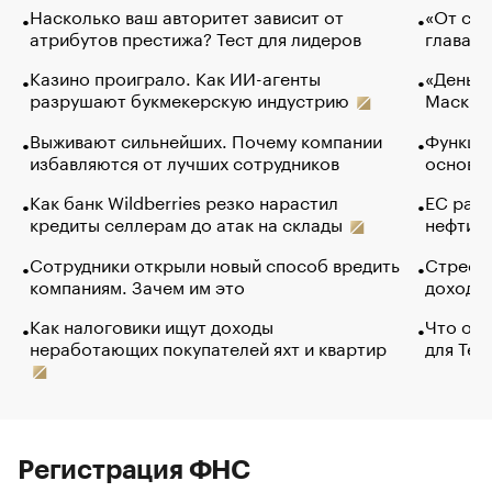
Насколько ваш авторитет зависит от
«От спо
атрибутов престижа? Тест для лидеров
глава к
Казино проиграло. Как ИИ-агенты
«Деньги
разрушают букмекерскую индустрию
Маск в 
Выживают сильнейших. Почему компании
Функции
избавляются от лучших сотрудников
основ э
Как банк Wildberries резко нарастил
ЕС раз
кредиты селлерам до атак на склады
нефти —
Сотрудники открыли новый способ вредить
Стресс 
компаниям. Зачем им это
доходов
Как налоговики ищут доходы
Что обв
неработающих покупателей яхт и квартир
для Tel
Регистрация ФНС