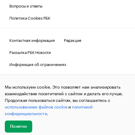
Вопросы и ответы
Политика Cookies РБК
Контактная информация
Редакция
Рассылка РБК Новости
Информация об ограничениях
Правовая информация
О соблюдении авторских прав
Мы используем cookie. Это позволяет нам анализировать
© АО «РОСБИЗНЕСКОНСАЛТИНГ»,
1995–2026.
Сообщения
и материалы информационного агентства «РБК»
взаимодействие посетителей с сайтом и делать его лучше.
(зарегистрировано Федеральной службой по надзору в сфере
Продолжая пользоваться сайтом, вы соглашаетесь с
связи, информационных технологий и массовых
использованием файлов cookie
и
политикой
коммуникаций (Роскомнадзор) 09.12.2015 за номером ИА
№ФС77-63848) сопровождаются пометкой «РБК». Отдельные
конфиденциальности
.
публикации могут содержать информацию,
не предназначенную для пользователей
до 18 лет.
companycardsfeedback@rbc.ru
Понятно
Добавить