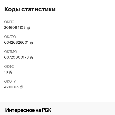
Коды статистики
ОКПО
2016084103
ОКАТО
03420826001
ОКТМО
03720000176
ОКФС
16
ОКОГУ
4210015
Интересное на РБК