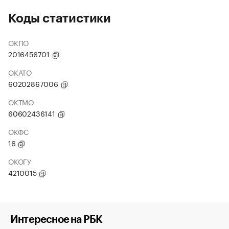
Коды статистики
ОКПО
2016456701
ОКАТО
60202867006
ОКТМО
60602436141
ОКФС
16
ОКОГУ
4210015
Интересное на РБК