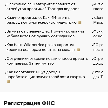
Насколько ваш авторитет зависит от
«От спо
атрибутов престижа? Тест для лидеров
глава к
Казино проиграло. Как ИИ-агенты
«Деньги
разрушают букмекерскую индустрию
Маск в 
Выживают сильнейших. Почему компании
Функции
избавляются от лучших сотрудников
основ э
Как банк Wildberries резко нарастил
ЕС раз
кредиты селлерам до атак на склады
нефти —
Сотрудники открыли новый способ вредить
Стресс 
компаниям. Зачем им это
доходов
Как налоговики ищут доходы
Что обв
неработающих покупателей яхт и квартир
для Tel
Регистрация ФНС