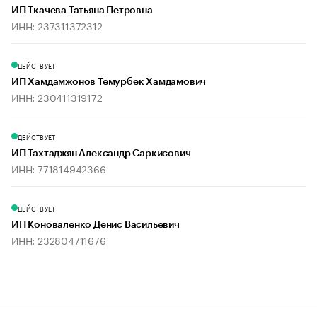
ИП Ткачева Татьяна Петровна
ИНН: 237311372312
ДЕЙСТВУЕТ
ИП Хамдамжонов Темурбек Хамдамович
ИНН: 230411319172
ДЕЙСТВУЕТ
ИП Тахтаджян Александр Саркисович
ИНН: 771814942366
ДЕЙСТВУЕТ
ИП Коноваленко Денис Васильевич
ИНН: 232804711676