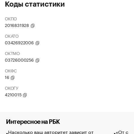
Коды статистики
ОКПО
2016831928
ОКАТО
03426922006
ОКТМО
03726000256
ОКФС
16
ОКОГУ
4210015
Интересное на РБК
Насколько ваш авторитет зависит от
«От спо