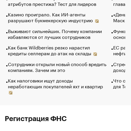
атрибутов престижа? Тест для лидеров
глава к
Казино проиграло. Как ИИ-агенты
«Деньги
разрушают букмекерскую индустрию
Маск в 
Выживают сильнейших. Почему компании
Функции
избавляются от лучших сотрудников
основ э
Как банк Wildberries резко нарастил
ЕС раз
кредиты селлерам до атак на склады
нефти —
Сотрудники открыли новый способ вредить
Стресс 
компаниям. Зачем им это
доходов
Как налоговики ищут доходы
Что обв
неработающих покупателей яхт и квартир
для Tel
Регистрация ФНС