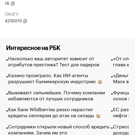
16
ОКОГУ
4210015
Интересное на РБК
Насколько ваш авторитет зависит от
«От спор
атрибутов престижа? Тест для лидеров
глава ко
Казино проиграло. Как ИИ-агенты
«Деньги б
разрушают букмекерскую индустрию
Маск в и
Выживают сильнейших. Почему компании
Функции 
избавляются от лучших сотрудников
основ эф
Как банк Wildberries резко нарастил
ЕС разре
кредиты селлерам до атак на склады
нефти — 
Сотрудники открыли новый способ вредить
Стресс о
компаниям. Зачем им это
доходов 