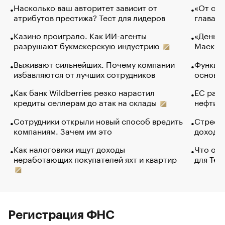
Насколько ваш авторитет зависит от
«От спо
атрибутов престижа? Тест для лидеров
глава к
Казино проиграло. Как ИИ-агенты
«Деньги
разрушают букмекерскую индустрию
Маск в 
Выживают сильнейших. Почему компании
Функции
избавляются от лучших сотрудников
основ э
Как банк Wildberries резко нарастил
ЕС раз
кредиты селлерам до атак на склады
нефти —
Сотрудники открыли новый способ вредить
Стресс 
компаниям. Зачем им это
доходов
Как налоговики ищут доходы
Что обв
неработающих покупателей яхт и квартир
для Tel
Регистрация ФНС