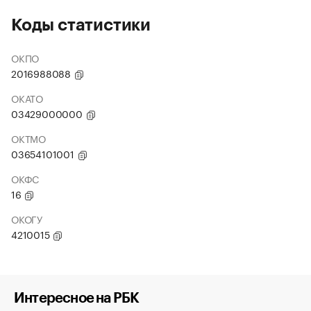
Коды статистики
ОКПО
2016988088
ОКАТО
03429000000
ОКТМО
03654101001
ОКФС
16
ОКОГУ
4210015
Интересное на РБК