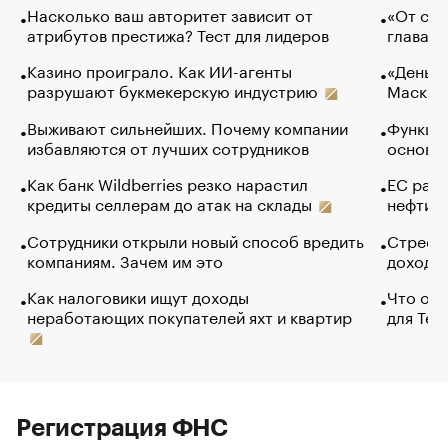
Насколько ваш авторитет зависит от
«От спо
атрибутов престижа? Тест для лидеров
глава к
Казино проиграло. Как ИИ-агенты
«Деньги
разрушают букмекерскую индустрию
Маск в 
Выживают сильнейших. Почему компании
Функции
избавляются от лучших сотрудников
основ э
Как банк Wildberries резко нарастил
ЕС раз
кредиты селлерам до атак на склады
нефти —
Сотрудники открыли новый способ вредить
Стресс 
компаниям. Зачем им это
доходов
Как налоговики ищут доходы
Что обв
неработающих покупателей яхт и квартир
для Tel
Регистрация ФНС