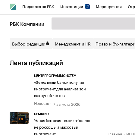
Подписка на РБК
Инвестиции
Мероприятия
Отр
Спорт
Школа управления РБК
РБК Образование
РБ
РБК Компании
Стиль
Крипто
РБК Бизнес-среда
Дискуссионный кл
Выбор редакции
Менеджмент и HR
Право и бухгалтер
Спецпроекты СПб
Конференции СПб
Спецпроекты
Технологии и медиа
Финансы
Рынок наличной валют
Лента публикаций
ЦЕНТРПРОГРАММСИСТЕМ
«Земельный банк» получил
инструмент для анализа зон
вокруг объектов
Новость
7 августа 2026
DEMIAND
Умная бытовая техника больше
не роскошь, а массовый
инструмент
Главная
ИП Л