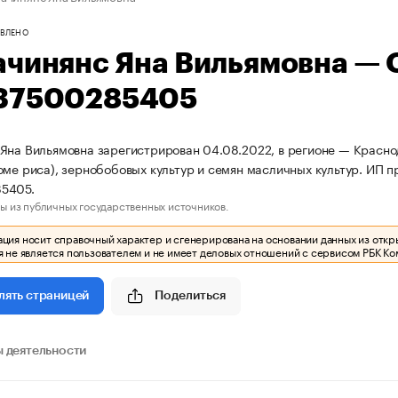
ВЛЕНО
ачинянс Яна Вильямовна —
37500285405
Яна Вильямовна зарегистрирован 04.08.2022, в регионе — Красно
оме риса), зернобобовых культур и семян масличных культур. ИП
5405.
ы из публичных государственных источников.
ия носит справочный характер и сгенерирована на основании данных из откр
 не является пользователем и не имеет деловых отношений с сервисом РБК Ко
Поделиться
лять страницей
 деятельности