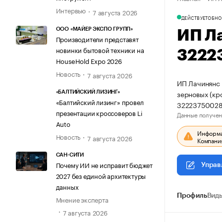
Интервью
7 августа 2026
ДЕЙСТВУЕТ
ОБНО
ООО «МАЙЕР ЭКСПО ГРУПП»
ИП Л
Производители представят
новинки бытовой техники на
3222
HouseHold Expo 2026
Новость
7 августа 2026
ИП Лачинянс 
зерновых (кр
«БАЛТИЙСКИЙ ЛИЗИНГ»
«Балтийский лизинг» провел
32223750028
презентации кроссоверов Li
Данные получен
Auto
Информац
Новость
7 августа 2026
Компания
САН-СИТИ
Почему ИИ не исправит бюджет
Управ
2027 без единой архитектуры
данных
Профиль
Виды
Мнение эксперта
7 августа 2026