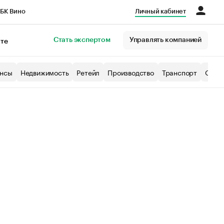
БК Вино
Личный кабинет
Город
Стать экспертом
Управлять компанией
кте
нсы
Недвижимость
Ретейл
Производство
Транспорт
Образ