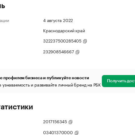
ль
ации
4 августа 2022
Краснодарский край
322237500285405
232908546667
е профилем бизнеса и публикуйте новости
Получить дос
 узнаваемость и развивайте личный бренд на РБК
татистики
2017156345
03401370000