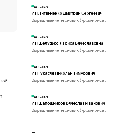
счастья
ДЕЙСТВУЕТ
Что обвинения против Павла Дурова значат для Tele
ИП Литвиненко Дмитрий Сергеевич
пользователей
Выращивание зерновых (кроме риса...
ДЕЙСТВУЕТ
ИП Шелудько Лариса Вячеславовна
Выращивание зерновых (кроме риса...
ДЕЙСТВУЕТ
ИП Гукасян Николай Тимурович
Выращивание зерновых (кроме риса...
овой
ДЕЙСТВУЕТ
ИП Шапошников Вячеслав Иванович
Выращивание зерновых (кроме риса...