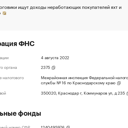
оговики ищут доходы неработающих покупателей яхт и
р
рация ФНС
ации
4 августа 2022
го органа
2375
 налогового
Межрайонная инспекция Федеральной налог
службы № 16 по Краснодарскому краю
вой
350020, Краснодар г, Коммунаров ул, д 235
ьные фонды
нный номер СФР
1240495976