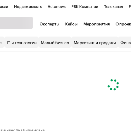
асли
Недвижимость
Autonews
РБК Компании
Телеканал
Р
К Курсы
РБК Life
Тренды
Визионеры
Национальные проекты
Эксперты
Кейсы
Мероприятия
О прое
уб
Исследования
Кредитные рейтинги
Франшизы
Газета
ия
IT и технологии
Малый бизнес
Маркетинг и продажи
Фина
Проверка контрагентов
Политика
Экономика
Бизнес
ы
ачинянс Яна Вильямовна