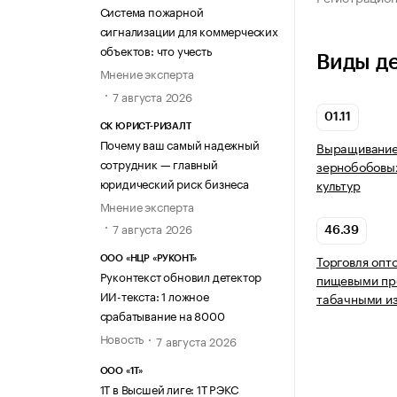
Система пожарной
сигнализации для коммерческих
объектов: что учесть
Виды д
Мнение эксперта
7 августа 2026
01.11
СК ЮРИСТ-РИЗАЛТ
Почему ваш самый надежный
Выращивание 
сотрудник — главный
зернобобовых
юридический риск бизнеса
культур
Мнение эксперта
7 августа 2026
46.39
Торговля опт
ООО «НЦР «РУКОНТ»
Руконтекст обновил детектор
пищевыми про
ИИ-текста: 1 ложное
табачными и
срабатывание на 8000
Новость
7 августа 2026
ООО «1Т»
1Т в Высшей лиге: 1Т РЭКС