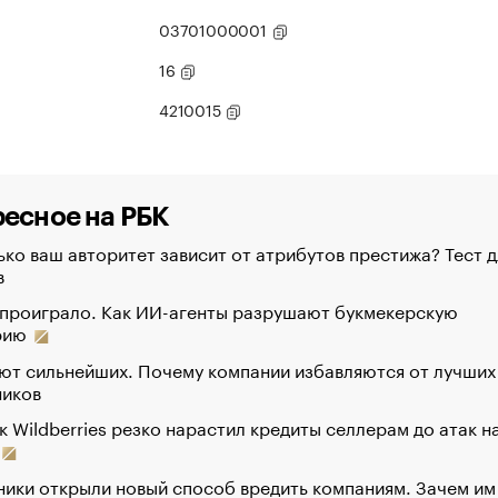
03701000001
16
4210015
есное на РБК
ко ваш авторитет зависит от атрибутов престижа? Тест д
в
 проиграло. Как ИИ-агенты разрушают букмекерскую
рию
ют сильнейших. Почему компании избавляются от лучших
ников
к Wildberries резко нарастил кредиты селлерам до атак н
ики открыли новый способ вредить компаниям. Зачем им