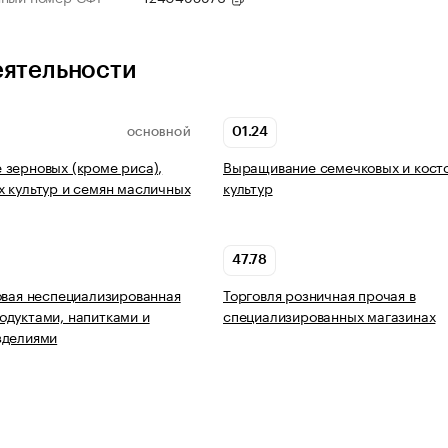
еятельности
01.24
ОСНОВНОЙ
зерновых (кроме риса),
Выращивание семечковых и кост
 культур и семян масличных
культур
47.78
овая неспециализированная
Торговля розничная прочая в
дуктами, напитками и
специализированных магазинах
зделиями