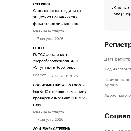
CYBERBIRD
Как нал
Самозапрет на кредиты: от
кварти
защиты от мошенников к
финансовой дисциплине
Мнение эксперта
7 августа 2026
Регист
ГК ТСС
ГК ТСС обеспечила
Дата регистр
энергобезопасность АЗС
«Спутник» в Череповце
Код налогово
Новость
7 августа 2026
Наименование
органа
ООО «КОМПАНИЯ АЛЬФАСОФТ»
Как ФНС отбирает компании для
Адрес налого
проверки самозанятых в 2026
году
Мнение эксперта
Социал
7 августа 2026
Регистрацио
АО «ЦЕЗАРЬ САТЕЛЛИТ»