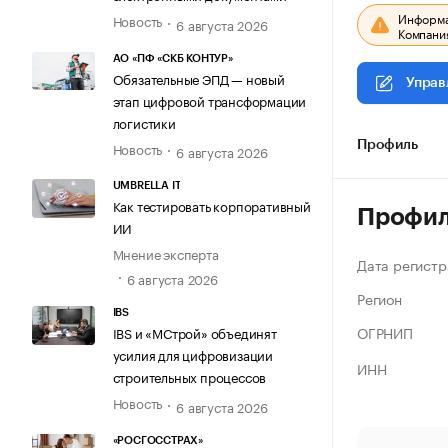
Информац
Новость
6 августа 2026
Компания
АО «ПФ «СКБ КОНТУР»
Обязательные ЭПД — новый
Управ
этап цифровой трансформации
логистики
Новость
Профиль
6 августа 2026
UMBRELLA IT
Как тестировать корпоративный
Профи
ИИ
Мнение эксперта
Дата регистр
6 августа 2026
Регион
IBS
ОГРНИП
IBS и «МСтрой» объединят
усилия для цифровизации
ИНН
строительных процессов
Новость
6 августа 2026
«РОСГОССТРАХ»