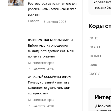
Управляйт
Росгосстрах выяснил, с чего для
Повышайте
россиян начинается новый этап
в жизни
Новость
6 августа 2026
Коды с
ОКПО
ЛАНДШАФТНОЕ БЮРО МЕЛАРДИ
Выбор участка определяет
ОКАТО
ликвидность дома за 300 млн:
ОКТМО
почему это важно
Мнение эксперта
ОКФС
6 августа 2026
ОКОГУ
ЗАПАДНЫЙ СОЮЗ/WEST UNION
Почему уставный капитал в
Китае нельзя указывать «для
солидности»
Интер
Мнение эксперта
Насколь
6 августа 2026
лидеро