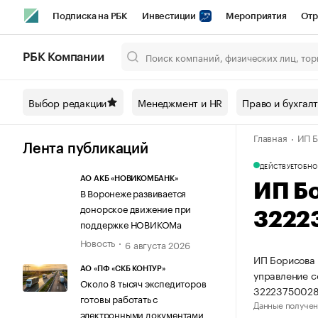
Подписка на РБК
Инвестиции
Мероприятия
Отр
Спорт
Школа управления РБК
РБК Образование
РБ
РБК Компании
Город
Стиль
Крипто
РБК Бизнес-среда
Дискусси
Выбор редакции
Менеджмент и HR
Право и бухгал
Спецпроекты СПб
Конференции СПб
Спецпроекты
Главная
ИП Б
Технологии и медиа
Финансы
Рынок наличной валют
Лента публикаций
ДЕЙСТВУЕТ
ОБНО
АО АКБ «НОВИКОМБАНК»
ИП Б
В Воронеже развивается
донорское движение при
3222
поддержке НОВИКОМа
Новость
6 августа 2026
ИП Борисова 
АО «ПФ «СКБ КОНТУР»
управление 
Около 8 тысяч экспедиторов
32223750028
готовы работать с
Данные получен
электронными документами