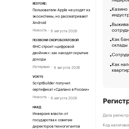
RESTORE:
Казино
Пользователи Apple не уходят из
индуст
экосистемы, но рассматривают
Android
Выжива
сотруд
Новость
6 августа 2026
Как бан
ПОЗВОНИ СКОРОБОГАТОВОЙ
склады
ФНС строит «цифровой
двойник»: как находят скрытые
Сотрудн
доходы
Как нал
Интервью
6 августа 2026
кварти
VOXYS
ScriptBuilder получил
сертификат «Сделано в России»
Новость
6 августа 2026
Регист
НАКД
Инверсия власти: от
Дата регистр
государства к советам
Код налогово
директоров техногигантов