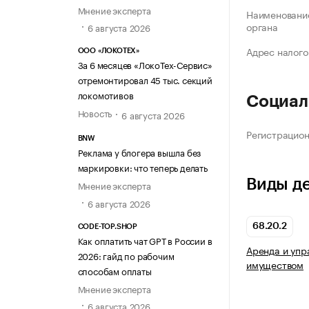
Мнение эксперта
Наименование
органа
6 августа 2026
Адрес налого
ООО «ЛОКОТЕХ»
За 6 месяцев «ЛокоТех-Сервис»
отремонтировал 45 тыс. секций
локомотивов
Социал
Новость
6 августа 2026
Регистрацио
BNW
Реклама у блогера вышла без
маркировки: что теперь делать
Виды д
Мнение эксперта
6 августа 2026
68.20.2
CODE-TOP.SHOP
Как оплатить чат GPT в России в
Аренда и уп
2026: гайд по рабочим
имуществом
способам оплаты
Мнение эксперта
6 августа 2026