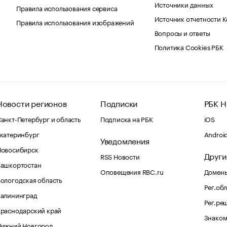
Источники данных
Правила использования сервиса
Источник отчетности 
Правила использования изображений
Вопросы и ответы
Политика Cookies РБК
Новости регионов
Подписки
РБК Н
анкт-Петербург и область
Подписка на РБК
iOS
катеринбург
Androi
Уведомления
Новосибирск
Други
RSS Новости
Башкортостан
Оповещения RBC.ru
Домены
ологодская область
Рег.об
Калининград
Рег.ре
раснодарский край
Знаком
Нижний Новгород