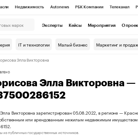
асли
Недвижимость
Autonews
РБК Компании
Телеканал
Р
К Курсы
РБК Life
Тренды
Визионеры
Национальные проекты
Эксперты
Кейсы
Мероприятия
О прое
онный клуб
Исследования
Кредитные рейтинги
Франшизы
Г
терия
IT и технологии
Малый бизнес
Маркетинг и прода
Проверка контрагентов
Политика
Экономика
Бизнес
орисова Элла Викторовна
ы
ВЛЕНО
орисова Элла Викторовна —
37500286152
Элла Викторовна зарегистрирован 05.08.2022, в регионе — Красно
собственным или арендованным нежилым недвижимым имуществом
6152.
ы из публичных государственных источников.