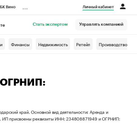
...
БК Вино
Личный кабинет
Стать экспертом
Управлять компанией
кте
азета
жи
Финансы
Недвижимость
Ретейл
Производство
 ОГРНИП:
дарский край. Основной вид деятельности: Аренда и
. ИП присвоены реквизиты ИНН: 234808871949 и ОГРНИП: