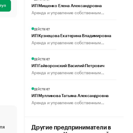
туп
ИП Мищенко Елена Александровна
Аренда и управление собственным...
ДЕЙСТВУЕТ
ИП Кузнецова Екатерина Владимировна
Аренда и управление собственным...
ДЕЙСТВУЕТ
ИП Гайворонский Василий Петрович
Аренда и управление собственным...
ДЕЙСТВУЕТ
ИП Муллинова Татьяна Александровна
Аренда и управление собственным...
ля
«От спорта тело стареет иначе». Как живет глава ко
Другие предприниматели в
создавшей GTA