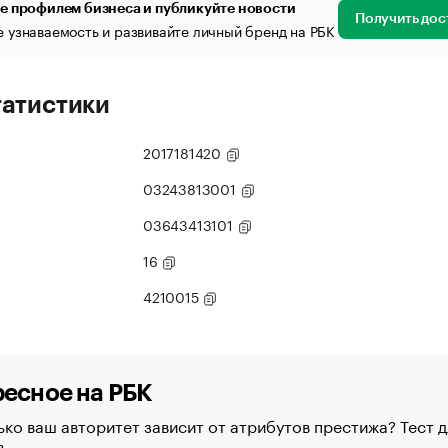
е профилем бизнеса и публикуйте новости
Получить дос
 узнаваемость и развивайте личный бренд на РБК
татистики
2017181420
03243813001
03643413101
16
4210015
есное на РБК
ко ваш авторитет зависит от атрибутов престижа? Тест д
в