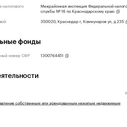
 налогового
Межрайонная инспекция Федеральной налог
службы № 16 по Краснодарскому краю
вой
350020, Краснодар г, Коммунаров ул, д 235
ьные фонды
нный номер СФР
1300764451
еятельности
равление собственным или арендованным нежилым недвижимым