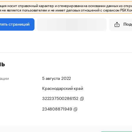
ия носит справочный характер и сгенерирована на основании данных из откр
 не является пользователем и не имеет деловых отношений с сервисом РБК Ко
Под
лять страницей
ль
ации
5 августа 2022
Краснодарский край
322237500286152
234808871949