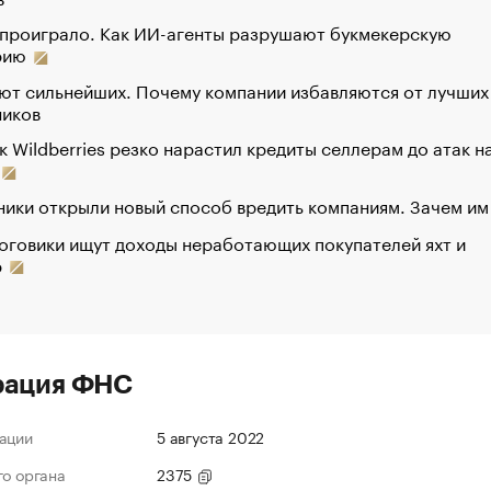
 проиграло. Как ИИ-агенты разрушают букмекерскую
рию
ют сильнейших. Почему компании избавляются от лучших
ников
к Wildberries резко нарастил кредиты селлерам до атак н
ики открыли новый способ вредить компаниям. Зачем им
оговики ищут доходы неработающих покупателей яхт и
р
рация ФНС
ации
5 августа 2022
го органа
2375