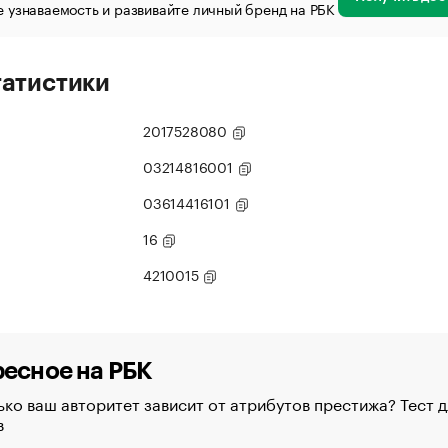
 узнаваемость и развивайте личный бренд на РБК
татистики
2017528080
03214816001
03614416101
16
4210015
есное на РБК
ко ваш авторитет зависит от атрибутов престижа? Тест д
в