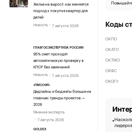
Повышайте
Жилье на вырост: как меняется
подход к покупке квартир для
детей
Коды с
Новость
7 августа 2026
ОКПО
ОКАТО
ГЛАВГОСЭКСПЕРТИЗА РОССИИ
95% смет проходят
ОКТМО
автоматическую проверку в
КПСР без замечаний
ОКФС
Новость
7 августа 2026
ОКОГУ
«ПМСОФТ»
Дедлайны и бюджеты больше не
главные: тренды проектов —
2026
Интер
Мнение эксперта
Насколь
7 августа 2026
лидеро
GOLDEX