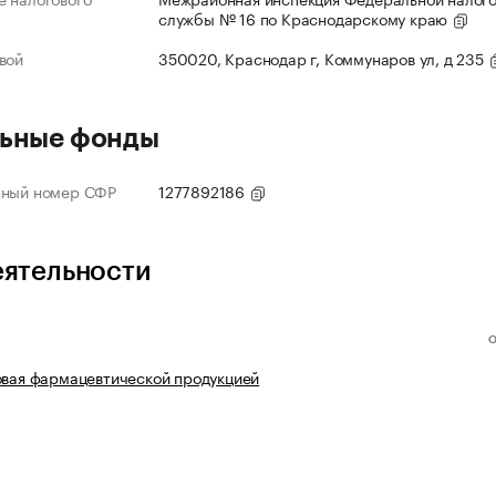
службы № 16 по Краснодарскому краю
вой
350020, Краснодар г, Коммунаров ул, д 235
ьные фонды
нный номер СФР
1277892186
еятельности
овая фармацевтической продукцией