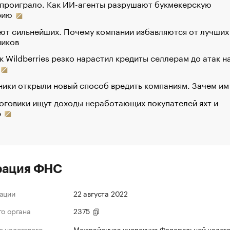
 проиграло. Как ИИ-агенты разрушают букмекерскую
рию
ют сильнейших. Почему компании избавляются от лучших
ников
к Wildberries резко нарастил кредиты селлерам до атак н
ики открыли новый способ вредить компаниям. Зачем им
оговики ищут доходы неработающих покупателей яхт и
р
рация ФНС
ации
22 августа 2022
го органа
2375
 налогового
Межрайонная инспекция Федеральной налог