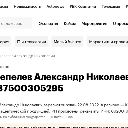
асли
Недвижимость
Autonews
РБК Компании
Телеканал
Р
К Курсы
РБК Life
Тренды
Визионеры
Национальные проекты
Эксперты
Кейсы
Мероприятия
О прое
онный клуб
Исследования
Кредитные рейтинги
Франшизы
Г
терия
IT и технологии
Малый бизнес
Маркетинг и прода
Проверка контрагентов
Политика
Экономика
Бизнес
епелев Александр Николаевич
ы
ВЛЕНО
епелев Александр Николае
37500305295
лександр Николаевич зарегистрирован 22.08.2022, в регионе — Кр
мацевтической продукцией. ИП присвоены реквизиты ИНН: 69200
ы из публичных государственных источников.
ия носит справочный характер и сгенерирована на основании данных из откр