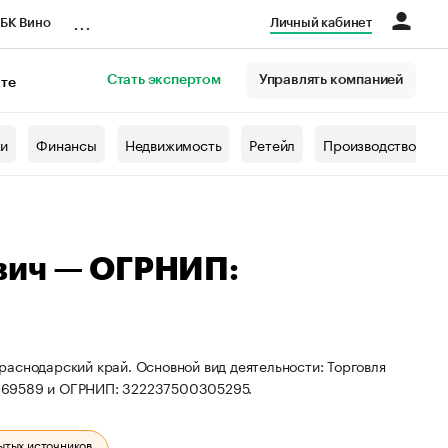
...
БК Вино
Личный кабинет
Стать экспертом
Управлять компанией
кте
азета
жи
Финансы
Недвижимость
Ретейл
Производство
вич — ОГРНИП:
аснодарский край. Основной вид деятельности: Торговля
1969589 и ОГРНИП: 322237500305295.
ытых источников.