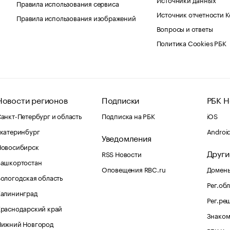
Правила использования сервиса
Источник отчетности 
Правила использования изображений
Вопросы и ответы
Политика Cookies РБК
Новости регионов
Подписки
РБК Н
анкт-Петербург и область
Подписка на РБК
iOS
катеринбург
Androi
Уведомления
Новосибирск
Други
RSS Новости
Башкортостан
Оповещения RBC.ru
Домены
ологодская область
Рег.об
Калининград
Рег.ре
раснодарский край
Знаком
Нижний Новгород