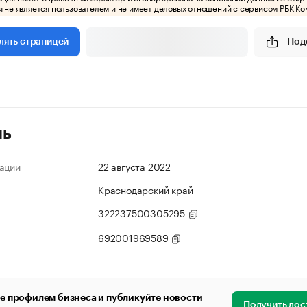
 не является пользователем и не имеет деловых отношений с сервисом РБК Ко
Под
лять страницей
ль
ации
22 августа 2022
Краснодарский край
322237500305295
692001969589
е профилем бизнеса и публикуйте новости
Получить дос