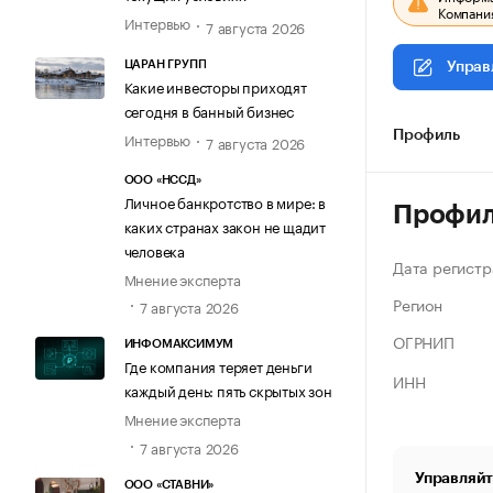
Компания
Интервью
7 августа 2026
ЦАРАН ГРУПП
Управ
Какие инвесторы приходят
сегодня в банный бизнес
Интервью
Профиль
7 августа 2026
ООО «НССД»
Личное банкротство в мире: в
Профи
каких странах закон не щадит
человека
Дата регистр
Мнение эксперта
Регион
7 августа 2026
ОГРНИП
ИНФОМАКСИМУМ
Где компания теряет деньги
ИНН
каждый день: пять скрытых зон
Мнение эксперта
7 августа 2026
Управляйт
ООО «СТАВНИ»