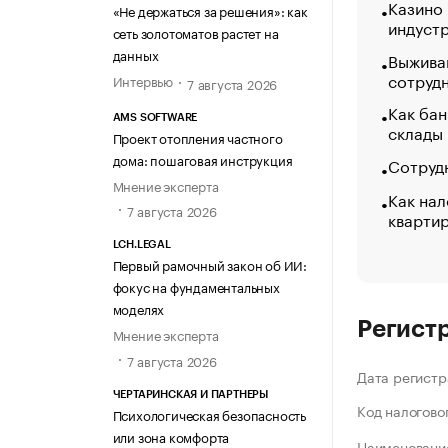
Казино
«Не держаться за решения»: как
индуст
сеть золотоматов растет на
данных
Выжива
сотруд
Интервью
7 августа 2026
Как бан
AMS SOFTWARE
склады
Проект отопления частного
дома: пошаговая инструкция
Сотрудн
Мнение эксперта
Как нал
7 августа 2026
кварти
LCH.LEGAL
Первый рамочный закон об ИИ:
фокус на фундаментальных
моделях
Регист
Мнение эксперта
7 августа 2026
Дата регистр
ЧЕРТАРИНСКАЯ И ПАРТНЕРЫ
Код налогово
Психологическая безопасность
или зона комфорта
Наименование