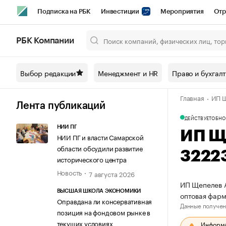
Подписка на РБК
Инвестиции
Мероприятия
Отр
Спорт
Школа управления РБК
РБК Образование
РБ
РБК Компании
Город
Стиль
Крипто
РБК Бизнес-среда
Дискусси
Выбор редакции
Менеджмент и HR
Право и бухгал
Спецпроекты СПб
Конференции СПб
Спецпроекты
Главная
ИП Щ
Технологии и медиа
Финансы
Рынок наличной валют
Лента публикаций
ДЕЙСТВУЕТ
ОБНО
НИИ ПГ
ИП Щ
НИИ ПГ и власти Самарской
области обсудили развитие
3222
исторического центра
Новость
7 августа 2026
ИП Щепелев А
ВЫСШАЯ ШКОЛА ЭКОНОМИКИ
оптовая фар
Оправдана ли консервативная
Данные получен
позиция на фондовом рынке в
текущих условиях
Информац