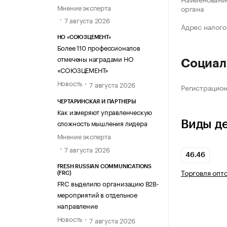
Мнение эксперта
органа
7 августа 2026
Адрес налого
НО «СОЮЗЦЕМЕНТ»
Более 110 профессионалов
отмечены наградами НО
Социал
«СОЮЗЦЕМЕНТ»
Новость
7 августа 2026
Регистрацио
ЧЕРТАРИНСКАЯ И ПАРТНЕРЫ
Как измеряют управленческую
сложность мышления лидера
Виды д
Мнение эксперта
7 августа 2026
46.46
FRESH RUSSIAN COMMUNICATIONS
Торговля опт
(FRC)
FRC выделило организацию B2B-
мероприятий в отдельное
направление
Новость
7 августа 2026